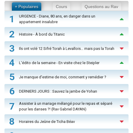
+ Populaires
Cours
Questions au Rav
1
URGENCE - Diane, 80 ans, en danger dans un
appartement insalubre
2
Histoire - À bord du Titanic
3
Ils ont volé 12 Sifré Torah à Levallois… mais pas la Torah
4
L'édito de la semaine - En visite chez le Steipler
5
Je manque d'estime de moi, comment y remédier ?
6
DERNIERS JOURS : Sauvez la jambe de Yohan
7
Assister à un mariage mélangé pour le repas et séparé
pour les danses ?! (Rav Gabriel DAYAN)
8
Horaires du Jeûne de Ticha Béav