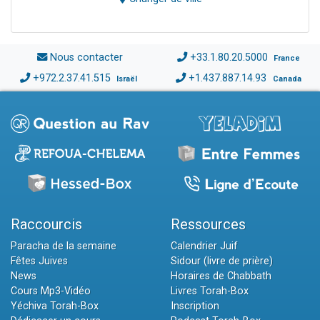
Nous contacter
+33.1.80.20.5000
France
+972.2.37.41.515
+1.437.887.14.93
Israël
Canada
Raccourcis
Ressources
Paracha de la semaine
Calendrier Juif
Fêtes Juives
Sidour (livre de prière)
News
Horaires de Chabbath
Cours Mp3-Vidéo
Livres Torah-Box
Yéchiva Torah-Box
Inscription