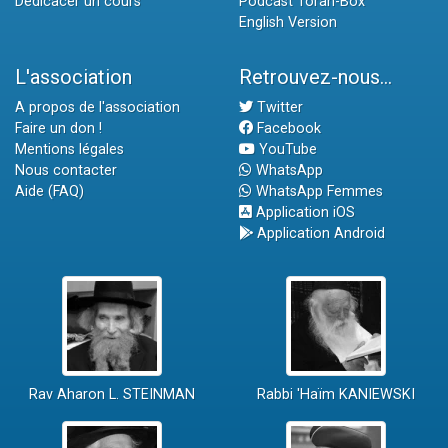
Dédicacer un cours
Podcast Torah-Box
English Version
L'association
Retrouvez-nous...
A propos de l'association
Twitter
Faire un don !
Facebook
Mentions légales
YouTube
Nous contacter
WhatsApp
Aide (FAQ)
WhatsApp Femmes
Application iOS
Application Android
Rav Aharon L. STEINMAN
Rabbi 'Haïm KANIEWSKI