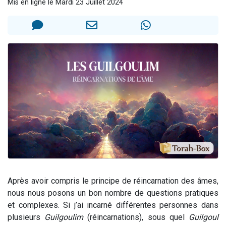
Mis en ligne le Mardi 23 Juillet 2024
61 personnes viennent de demander une bénédiction
Il reste 49 places pour étudier en groupe sur Zoom
Ariel vient de donner son Maasser
Nathaniel vient de donner son Maasser
4 personnes viennent de nous rejoindre sur WhatsApp
Après avoir compris le principe de réincarnation des âmes,
nous nous posons un bon nombre de questions pratiques
et complexes. Si j’ai incarné différentes personnes dans
plusieurs
Guilgoulim
(réincarnations), sous quel
Guilgoul