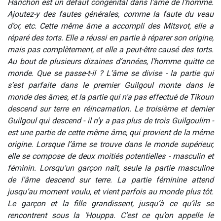
Harichon est un défaut congénital dans l’âme de l’homme.
Ajoutez-y des fautes générales, comme la faute du veau
d’or, etc. Cette même âme a accompli des Mitsvot, elle a
réparé des torts. Elle a réussi en partie à réparer son origine,
mais pas complètement, et elle a peut-être causé des torts.
Au bout de plusieurs dizaines d’années, l’homme quitte ce
monde. Que se passe-t-il ? L’âme se divise - la partie qui
s’est parfaite dans le premier Guilgoul monte dans le
monde des âmes, et la partie qui n’a pas effectué de Tikoun
descend sur terre en réincarnation. Le troisième et dernier
Guilgoul qui descend - il n’y a pas plus de trois Guilgoulim -
est une partie de cette même âme, qui provient de la même
origine. Lorsque l’âme se trouve dans le monde supérieur,
elle se compose de deux moitiés potentielles - masculin et
féminin. Lorsqu’un garçon naît, seule la partie masculine
de l’âme descend sur terre. La partie féminine attend
jusqu’au moment voulu, et vient parfois au monde plus tôt.
Le garçon et la fille grandissent, jusqu’à ce qu’ils se
rencontrent sous la ‘Houppa. C’est ce qu’on appelle le