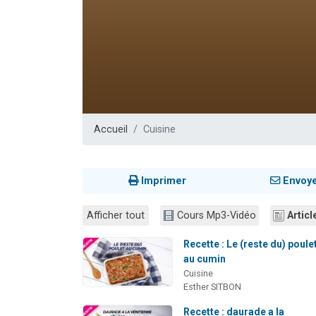
3 personnes 
2 nouvel
8 personn
Nouvelle émis
4 personnes 
Accueil
Cuisine
Imprimer
Envoy
Afficher tout
Cours Mp3-Vidéo
Articl
Recette : Le (reste du) poule
au cumin
Cuisine
Esther SITBON
Recette : daurade a la