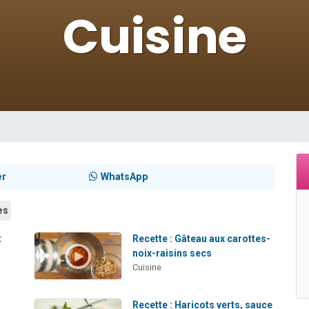
viennent de nous rejoindre sur WhatsApp
les musiques dans Torah-Box Music
es viennent de faire un don pour Tsédaka : pauvres d'Israel
sion radio : Visions de grandeur n°104 : Le Chabbath et le Birkat Hamazone à 
viennent de nous rejoindre sur WhatsApp
er
WhatsApp
es
t
Recette : Gâteau aux carottes-
noix-raisins secs
Cuisine
Recette : Haricots verts, sauce