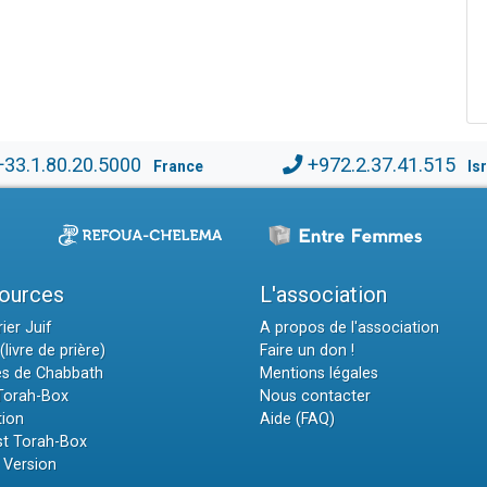
+33.1.80.20.5000
+972.2.37.41.515
France
Is
ources
L'association
ier Juif
A propos de l'association
(livre de prière)
Faire un don !
es de Chabbath
Mentions légales
 Torah-Box
Nous contacter
tion
Aide (FAQ)
t Torah-Box
 Version