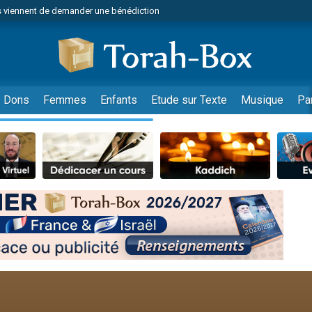
 viennent de demander une bénédiction
49 places pour étudier en groupe sur Zoom
nes viennent de faire un don pour Diane, 80 ans, dans un appartement insalu
 donner son Maasser
viennent de nous rejoindre sur WhatsApp
Dons
Femmes
Enfants
Etude sur Texte
Musique
Pa
viennent de nous rejoindre sur WhatsApp
de donner son Maasser
es viennent de faire un don pour 5 jours de vacances aux Orphelins
viennent de nous rejoindre sur WhatsApp
 viennent de demander une bénédiction
49 places pour étudier en groupe sur Zoom
nnes viennent de faire un don pour Sauvez la jambe de Yohan
lles musiques dans Torah-Box Music
viennent de nous rejoindre sur WhatsApp
viennent de nous rejoindre sur WhatsApp