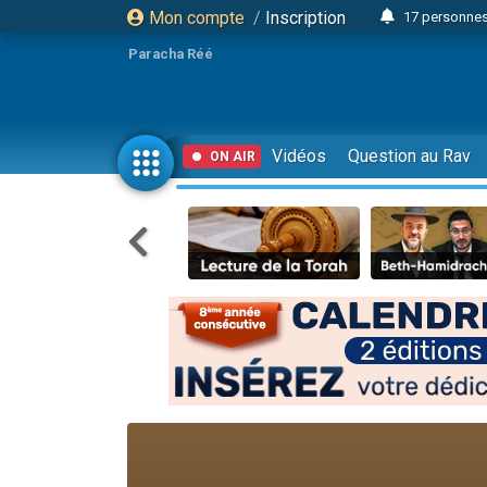
Mon compte
/
Inscription
17 personnes
Il reste 
Paracha Réé
23 person
Eva vient de
4 personnes 
Vidéos
Question au Rav
ON AIR
3 personnes 
Odaya vient 
3 personn
2 personnes 
13 personnes
Il reste 
30 perso
12 nouve
3 personnes 
2 personnes 