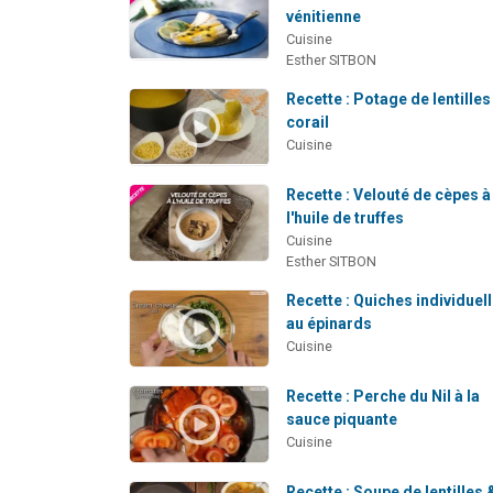
vénitienne
Cuisine
Esther SITBON
Recette : Potage de lentilles
corail
Cuisine
Recette : Velouté de cèpes à
l'huile de truffes
Cuisine
Esther SITBON
Recette : Quiches individuel
au épinards
Cuisine
Recette : Perche du Nil à la
sauce piquante
Cuisine
Recette : Soupe de lentilles 