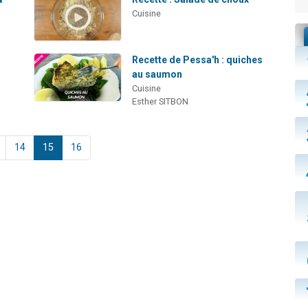
Cuisine
Recette de Pessa'h : quiches
au saumon
Cuisine
Esther SITBON
14
15
16