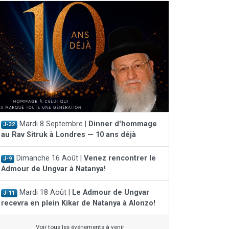
Mardi 8 Septembre |
Dinner d'hommage
J-32
au Rav Sitruk à Londres — 10 ans déjà
Dimanche 16 Août |
Venez rencontrer le
J-9
Admour de Ungvar à Natanya!
Mardi 18 Août |
Le Admour de Ungvar
J-11
recevra en plein Kikar de Natanya à Alonzo!
Voir tous les événements à venir