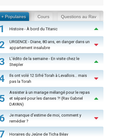
+ Populaires
Cours
Questions au Rav
1
Histoire - À bord du Titanic
2
URGENCE - Diane, 80 ans, en danger dans un
appartement insalubre
3
L'édito de la semaine - En visite chez le
Steipler
4
Ils ont volé 12 Sifré Torah à Levallois… mais
pas la Torah
Assister à un mariage mélangé pour le repas
5
et séparé pour les danses ?! (Rav Gabriel
DAYAN)
6
Je manque d'estime de moi, comment y
remédier ?
7
Horaires du Jeûne de Ticha Béav