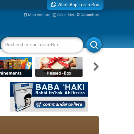
WhatsApp Torah-Box
Mon compte
Calendrier
Columbus
bre
racha
Divertissements
Livres
Rabbanim