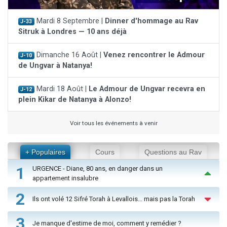
Mardi 8 Septembre |
Dinner d'hommage au Rav
J-33
Sitruk à Londres — 10 ans déjà
Dimanche 16 Août |
Venez rencontrer le Admour
J-10
de Ungvar à Natanya!
Mardi 18 Août |
Le Admour de Ungvar recevra en
J-12
plein Kikar de Natanya à Alonzo!
Voir tous les événements à venir
+ Populaires
Cours
Questions au Rav
1
URGENCE - Diane, 80 ans, en danger dans un
appartement insalubre
2
Ils ont volé 12 Sifré Torah à Levallois… mais pas la Torah
3
Je manque d'estime de moi, comment y remédier ?