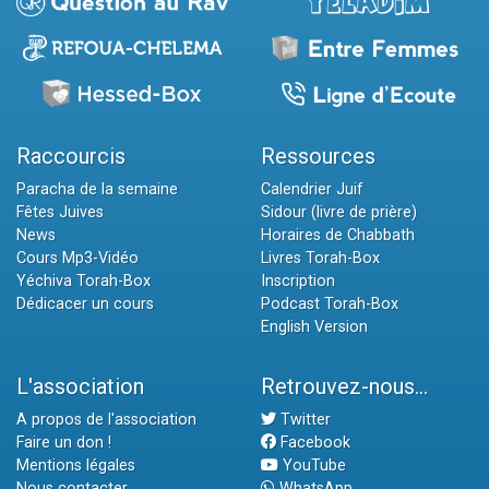
Raccourcis
Ressources
Paracha de la semaine
Calendrier Juif
Fêtes Juives
Sidour (livre de prière)
News
Horaires de Chabbath
Cours Mp3-Vidéo
Livres Torah-Box
Yéchiva Torah-Box
Inscription
Dédicacer un cours
Podcast Torah-Box
English Version
L'association
Retrouvez-nous...
A propos de l'association
Twitter
Faire un don !
Facebook
Mentions légales
YouTube
Nous contacter
WhatsApp