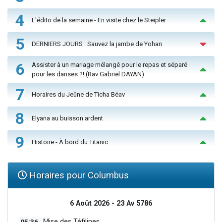
4
L'édito de la semaine - En visite chez le Steipler
5
DERNIERS JOURS : Sauvez la jambe de Yohan
6
Assister à un mariage mélangé pour le repas et séparé
pour les danses ?! (Rav Gabriel DAYAN)
7
Horaires du Jeûne de Ticha Béav
8
Elyana au buisson ardent
9
Histoire - À bord du Titanic
Horaires pour Columbus
6 Août 2026 - 23 Av 5786
05:36
Mise des Téfilines