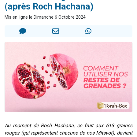
(après Roch Hachana)
Ariel vient de donner son Maasser
Il reste 49 places pour étudier en groupe sur Zoom
Mis en ligne le Dimanche 6 Octobre 2024
Nathaniel vient de donner son Maasser
6 personnes viennent de faire un don pour 5 enfants déjà orphelins risquent de perdre leur maman
3 personnes viennent de nous rejoindre sur WhatsApp
Au moment de Roch Hachana, ce fruit aux 613 graines
rouges (qui représentent chacune de nos Mitsvot), devient