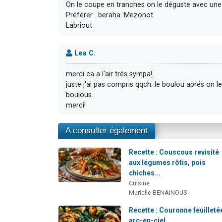
On le coupe en tranches on le déguste avec une
Préférer . beraha :Mezonot
Labriout
Lea C.
merci ca a l'air trés sympa!
juste j'ai pas compris qqch: le boulou aprés on l
boulous..
merci!
A consulter également
Recette : Couscous revisité
aux légumes rôtis, pois
chiches...
Cuisine
Murielle BENAINOUS
Recette : Couronne feuilleté
arc-en-ciel