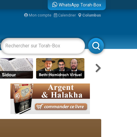
WhatsApp Torah-Box
Mon compte
Calendrier
Columbus
re
vertissements
Livres
Rabbanim
...