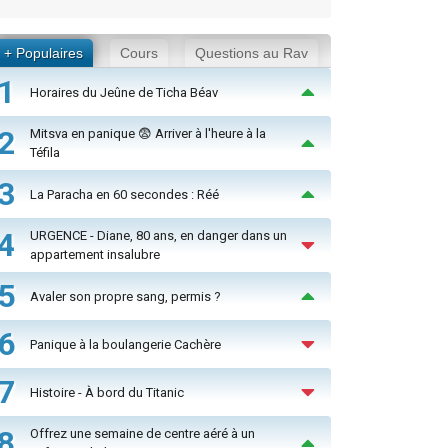
+ Populaires
Cours
Questions au Rav
1
Horaires du Jeûne de Ticha Béav
2
Mitsva en panique 😨 Arriver à l'heure à la
Téfila
3
La Paracha en 60 secondes : Réé
4
URGENCE - Diane, 80 ans, en danger dans un
appartement insalubre
5
Avaler son propre sang, permis ?
6
Panique à la boulangerie Cachère
7
Histoire - À bord du Titanic
8
Offrez une semaine de centre aéré à un