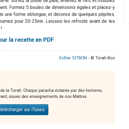
rie. Sortez la boule de pâte, enlevez le film, et mouillez
ément. Formez 5 boules de dimensions égales et placez-y
âte une forme oblongue, et décorez de quelques pépites.
ournez pour 20-25mn. Laissez-les refroidir avant de les
!
our la recette en PDF
Esther SITBON
- © Torah-Box
 de la Torah. Chaque paracha éclairée par des histoires,
vant, issues des enseignements de nos Maîtres.
télécharger sur iTunes