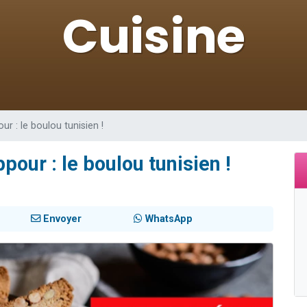
viennent de nous rejoindre sur WhatsApp
viennent de nous rejoindre sur WhatsApp
es viennent de faire un don pour 5 jours de vacances aux Orphelins
de donner son Maasser
es viennent de faire un don pour Tsédaka : pauvres d'Israel
r : le boulou tunisien !
pour : le boulou tunisien !
Envoyer
WhatsApp