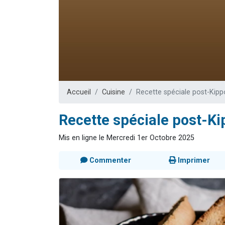
4 personnes 
3 personnes 
3 personn
Odaya vient 
2 personn
Accueil
Cuisine
Recette spéciale post-Kippou
Recette spéciale post-Kip
Mis en ligne le Mercredi 1er Octobre 2025
Commenter
Imprimer