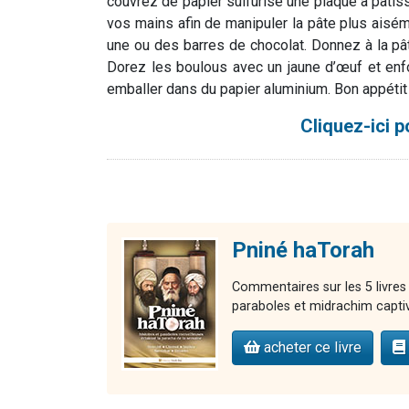
couvrez de papier sulfurisé une plaque à pâtisse
vos mains afin de manipuler la pâte plus ais
une ou des barres de chocolat. Donnez à la p
Dorez les boulous avec un jaune d’œuf et enf
emballer dans du papier aluminium. Bon appétit 
Cliquez-ici p
Pniné haTorah
Commentaires sur les 5 livres
paraboles et midrachim capti
acheter ce livre