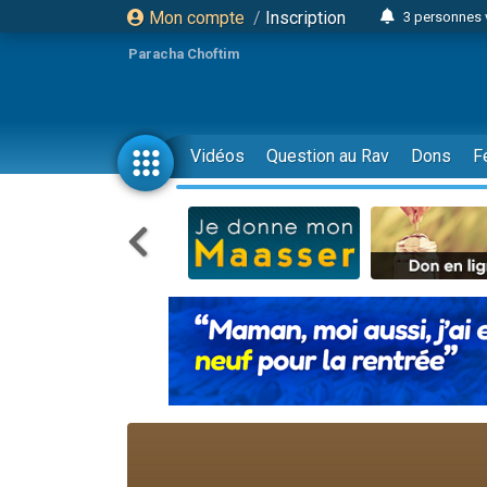
Mon compte
/
Inscription
3 personnes 
11 personnes
Paracha Choftim
3 personn
Il reste 
2 personnes 
Vidéos
Question au Rav
Dons
F
29 personnes
Il reste 
2 personnes 
6 personnes 
4 personn
2 personn
4 personnes 
17 personnes
Il reste 
Eva vient de