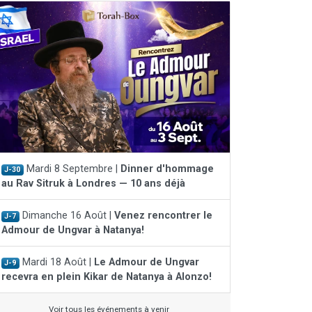
Mardi 8 Septembre |
Dinner d'hommage
J-30
au Rav Sitruk à Londres — 10 ans déjà
Dimanche 16 Août |
Venez rencontrer le
J-7
Admour de Ungvar à Natanya!
Mardi 18 Août |
Le Admour de Ungvar
J-9
recevra en plein Kikar de Natanya à Alonzo!
Voir tous les événements à venir