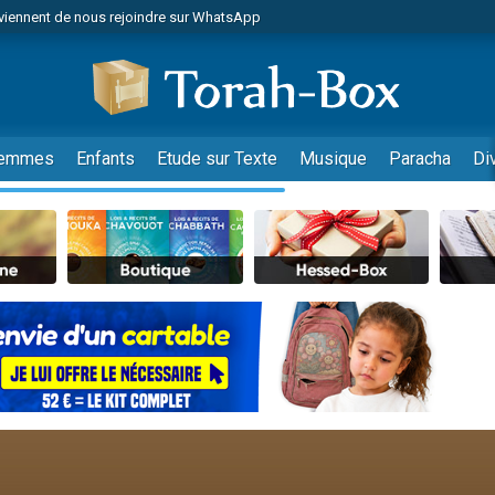
viennent de nous rejoindre sur WhatsApp
 viennent de demander une bénédiction
es viennent de faire un don pour Diane, 80 ans, dans un appartement insalub
49 places pour étudier en groupe sur Zoom
viennent de nous rejoindre sur WhatsApp
emmes
Enfants
Etude sur Texte
Musique
Paracha
Di
 viennent de demander une bénédiction
49 places pour étudier en groupe sur Zoom
viennent de nous rejoindre sur WhatsApp
viennent de nous rejoindre sur WhatsApp
es viennent de faire un don pour Reloger Rivka, 6 enfants, victime de violences
es viennent de faire un don pour 1 Journée de Vacances Pour les Enfants
viennent de nous rejoindre sur WhatsApp
 viennent de demander une bénédiction
49 places pour étudier en groupe sur Zoom
 donner son Maasser