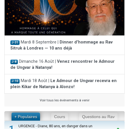
Mardi 8 Septembre |
Dinner d'hommage au Rav
J-31
Sitruk à Londres — 10 ans déjà
Dimanche 16 Août |
Venez rencontrer le Admour
J-8
de Ungvar à Natanya!
Mardi 18 Août |
Le Admour de Ungvar recevra en
J-10
plein Kikar de Natanya à Alonzo!
Voir tous les événements à venir
+ Populaires
Cours
Questions au Rav
1
URGENCE - Diane, 80 ans, en danger dans un