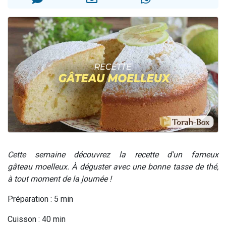
13 personnes viennent de demander une bénédiction
30 personnes viennent de faire un don pour Sauvez la jambe de Yohan
Il reste 49 places pour étudier en groupe sur Zoom
12 nouvelles musiques dans Torah-Box Music
29 personnes viennent de demander une bénédiction
Cette semaine découvrez la recette d'un fameux
gâteau moelleux. À
déguster avec une bonne tasse de thé,
à tout moment de la journée !
Préparation : 5 min
Cuisson : 40 min