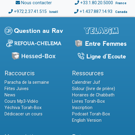
Nous contacter
+33.1.80.20.5000
France
+972.2.37.41.515
+1.437.887.14.93
Israël
Canada
Raccourcis
Ressources
Paracha de la semaine
Calendrier Juif
Fêtes Juives
Sidour (livre de prière)
News
Horaires de Chabbath
Cours Mp3-Vidéo
Livres Torah-Box
Yéchiva Torah-Box
Inscription
Dédicacer un cours
Podcast Torah-Box
English Version