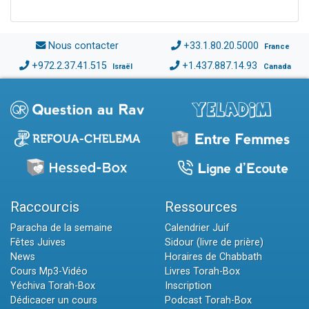
Nous contacter
+33.1.80.20.5000
France
+972.2.37.41.515
+1.437.887.14.93
Israël
Canada
Raccourcis
Ressources
Paracha de la semaine
Calendrier Juif
Fêtes Juives
Sidour (livre de prière)
News
Horaires de Chabbath
Cours Mp3-Vidéo
Livres Torah-Box
Yéchiva Torah-Box
Inscription
Dédicacer un cours
Podcast Torah-Box