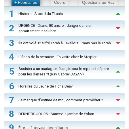
+ Populaires
Cours
Questions au Rav
1
Histoire - À bord du Titanic
2
URGENCE - Diane, 80 ans, en danger dans un
appartement insalubre
3
Ils ont volé 12 Sifré Torah à Levallois… mais pas la Torah
4
L'édito de la semaine - En visite chez le Steipler
5
Assister à un mariage mélangé pour le repas et séparé
pour les danses ?! (Rav Gabriel DAYAN)
6
Horaires du Jeûne de Ticha Béav
7
Je manque d'estime de moi, comment y remédier ?
8
DERNIERS JOURS : Sauvez la jambe de Yohan
9
Être Juif, ça vaut des milliards