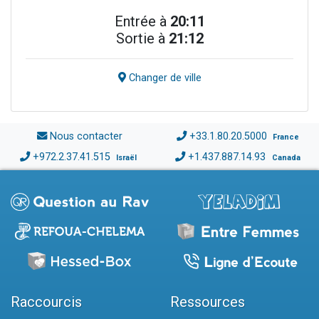
Entrée à
20:11
Sortie à
21:12
Changer de ville
Nous contacter
+33.1.80.20.5000
France
+972.2.37.41.515
+1.437.887.14.93
Israël
Canada
Raccourcis
Ressources