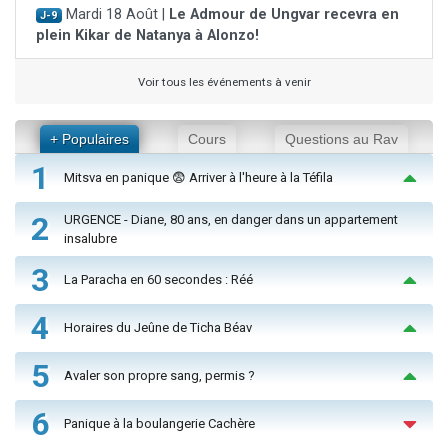
Mardi 18 Août |
Le Admour de Ungvar recevra en
J-9
plein Kikar de Natanya à Alonzo!
Voir tous les événements à venir
+ Populaires
Cours
Questions au Rav
1
Mitsva en panique 😨 Arriver à l'heure à la Téfila
2
URGENCE - Diane, 80 ans, en danger dans un appartement
insalubre
3
La Paracha en 60 secondes : Réé
4
Horaires du Jeûne de Ticha Béav
5
Avaler son propre sang, permis ?
6
Panique à la boulangerie Cachère