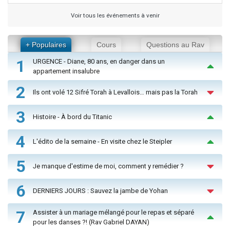
Voir tous les événements à venir
+ Populaires
Cours
Questions au Rav
1
URGENCE - Diane, 80 ans, en danger dans un
appartement insalubre
2
Ils ont volé 12 Sifré Torah à Levallois… mais pas la Torah
3
Histoire - À bord du Titanic
4
L'édito de la semaine - En visite chez le Steipler
5
Je manque d'estime de moi, comment y remédier ?
6
DERNIERS JOURS : Sauvez la jambe de Yohan
7
Assister à un mariage mélangé pour le repas et séparé
pour les danses ?! (Rav Gabriel DAYAN)