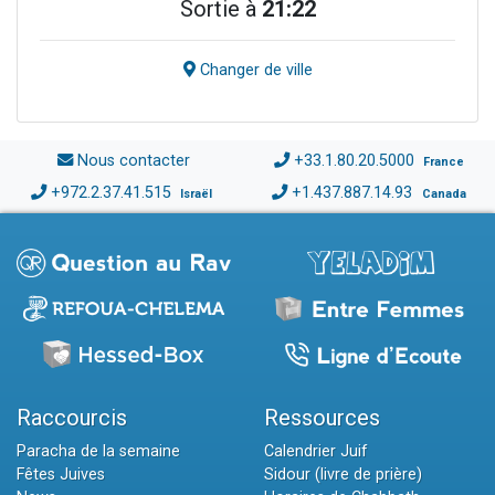
Sortie à
21:22
Changer de ville
Nous contacter
+33.1.80.20.5000
France
+972.2.37.41.515
+1.437.887.14.93
Israël
Canada
Raccourcis
Ressources
Paracha de la semaine
Calendrier Juif
Fêtes Juives
Sidour (livre de prière)