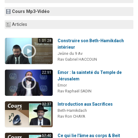
Ariel vient de donner son Maasser
Cours Mp3-Vidéo
Il reste 49 places pour étudier en groupe sur Zoom
Nathaniel vient de donner son Maasser
Articles
6 personnes viennent de faire un don pour 5 enfants déjà orphelins risquent de perdre leur maman
Construire son Beth-Hamikdach
1:01:28
3 personnes viennent de nous rejoindre sur WhatsApp
intérieur
Jeûne du 9 Av
Rav Gabriel HACCOUN
Emor : la sainteté du Temple de
22:11
Jérusalem
Emor
Rav Raphaël SADIN
Introduction aux Sacrifices
32:37
Beth-Hamikdach
Rav Ron CHAYA
Ce qui lie l'âme au corps & Beit
57:40