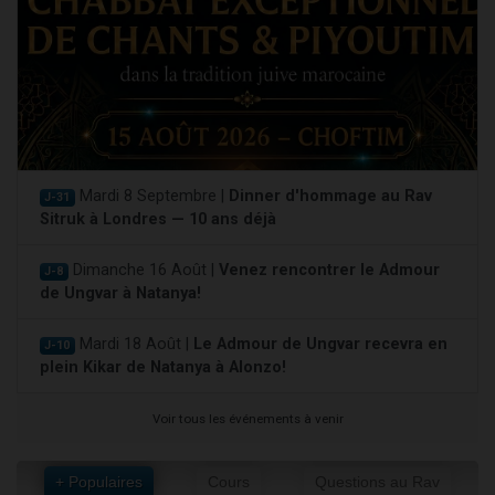
Mardi 8 Septembre |
Dinner d'hommage au Rav
J-31
Sitruk à Londres — 10 ans déjà
Dimanche 16 Août |
Venez rencontrer le Admour
J-8
de Ungvar à Natanya!
Mardi 18 Août |
Le Admour de Ungvar recevra en
J-10
plein Kikar de Natanya à Alonzo!
Voir tous les événements à venir
+ Populaires
Cours
Questions au Rav