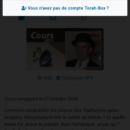
Mis en ligne le Vendredi 24 Février 2006
2 personnes viennent de nous rejoindre sur WhatsApp
Vous n'avez pas de compte Torah-Box ?
13 personnes viennent de demander une bénédiction
Il reste 49 places pour étudier en groupe sur Zoom
12 nouvelles musiques dans Torah-Box Music
2 personnes viennent de nous rejoindre sur WhatsApp
1h25
Télécharger MP3
Cours enregistré le 27 Octobre 2004.
Comment comprendre les propos des
‘Hakhamim
selon
lesquels
Yéroushalayim
est le centre du monde ? En quelle
année fut détruit le premier
Beth Hamikdash
; et par qui ?