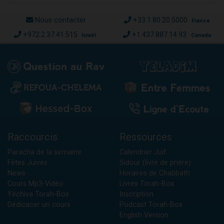
Nous contacter
+33.1.80.20.5000
France
+972.2.37.41.515
+1.437.887.14.93
Israël
Canada
Raccourcis
Ressources
Paracha de la semaine
Calendrier Juif
Fêtes Juives
Sidour (livre de prière)
News
Horaires de Chabbath
Cours Mp3-Vidéo
Livres Torah-Box
Yéchiva Torah-Box
Inscription
Dédicacer un cours
Podcast Torah-Box
English Version