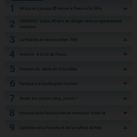
1
Mitsva en panique 😨 Arriver à l'heure à la Téfila
2
URGENCE - Diane, 80 ans, en danger dans un appartement
insalubre
3
La Paracha en 60 secondes : Réé
4
Histoire - À bord du Titanic
5
Horaires du Jeûne de Ticha Béav
6
Panique à la boulangerie Cachère
7
Avaler son propre sang, permis ?
8
Résumé de la Paracha Réé en animation Vidéo IA
9
Synthèse de la Paracha et de la Haftara de Reé