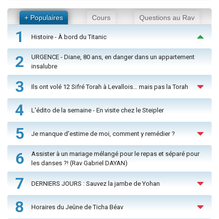
+ Populaires
Cours
Questions au Rav
1
Histoire - À bord du Titanic
2
URGENCE - Diane, 80 ans, en danger dans un appartement
insalubre
3
Ils ont volé 12 Sifré Torah à Levallois… mais pas la Torah
4
L'édito de la semaine - En visite chez le Steipler
5
Je manque d'estime de moi, comment y remédier ?
6
Assister à un mariage mélangé pour le repas et séparé pour
les danses ?! (Rav Gabriel DAYAN)
7
DERNIERS JOURS : Sauvez la jambe de Yohan
8
Horaires du Jeûne de Ticha Béav