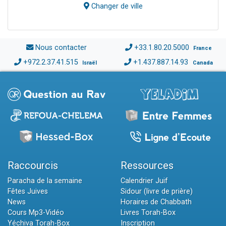
Changer de ville
Nous contacter
+33.1.80.20.5000
France
+972.2.37.41.515
+1.437.887.14.93
Israël
Canada
Raccourcis
Ressources
Paracha de la semaine
Calendrier Juif
Fêtes Juives
Sidour (livre de prière)
News
Horaires de Chabbath
Cours Mp3-Vidéo
Livres Torah-Box
Yéchiva Torah-Box
Inscription