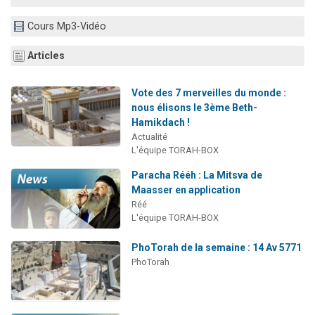
Nouvelle émission radio : Visions de grandeur n°104 : Le Chabbath et le Birkat Hamazone à travers le temps
Cours Mp3-Vidéo
61 personnes viennent de demander une bénédiction
Ariel vient de donner son Maasser
Articles
Il reste 49 places pour étudier en groupe sur Zoom
Vote des 7 merveilles du monde :
Eva vient de donner son Maasser
nous élisons le 3ème Beth-
Hamikdach !
Actualité
L'équipe TORAH-BOX
Paracha Rééh : La Mitsva de
Maasser en application
Réé
L'équipe TORAH-BOX
PhoTorah de la semaine : 14 Av 5771
PhoTorah