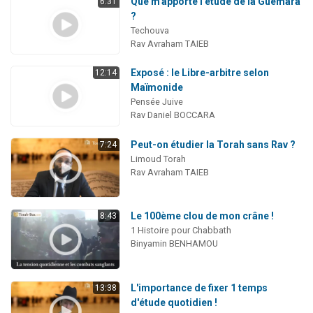
Que m'apporte l'étude de la Guémara
6:31
?
Techouva
Rav Avraham TAIEB
Exposé : le Libre-arbitre selon
12:14
Maïmonide
Pensée Juive
Rav Daniel BOCCARA
Peut-on étudier la Torah sans Rav ?
7:24
Limoud Torah
Rav Avraham TAIEB
Le 100ème clou de mon crâne !
8:43
1 Histoire pour Chabbath
Binyamin BENHAMOU
L'importance de fixer 1 temps
13:38
d'étude quotidien !