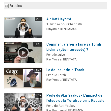
6 personnes viennent de faire un don pour 5 enfants déjà orphelins risquent de perdre leur maman
Articles
2 personnes viennent de faire un don pour Reloger Rivka, 6 enfants, victime de violences...
Air Daf Hayomi
9:13
10 personnes viennent de demander une bénédiction
1 Histoire pour Chabbath
Il reste 49 places pour étudier en groupe sur Zoom
Binyamin BENHAMOU
3 personnes viennent de faire un don pour Diane, 80 ans, dans un appartement insalubre
Comment arriver à faire sa Torah
38:15
Lichma (désintéressée) ?
Pensée Juive
Rav Yossef BENTATA
La douceur de la Torah
36:26
Limoud Torah
Rav Yossef BENTATA
Perle du Abir Yaakov - L'impact de
6:57
l'étude de la Torah selon la Kabbale
Perle du Abir Yaakov
Rav Emmanuel BENSIMON