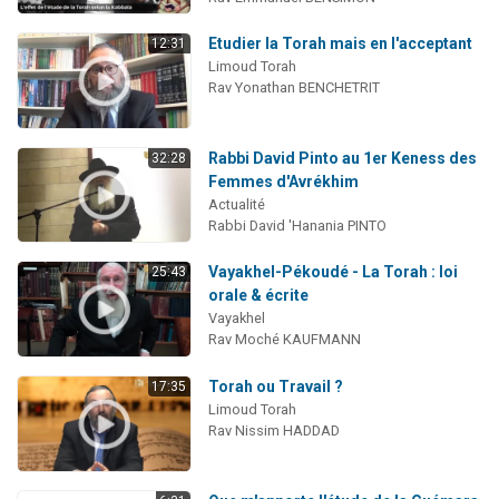
Etudier la Torah mais en l'acceptant
12:31
Limoud Torah
Rav Yonathan BENCHETRIT
Rabbi David Pinto au 1er Keness des
32:28
Femmes d'Avrékhim
Actualité
Rabbi David 'Hanania PINTO
Vayakhel-Pékoudé - La Torah : loi
25:43
orale & écrite
Vayakhel
Rav Moché KAUFMANN
Torah ou Travail ?
17:35
Limoud Torah
Rav Nissim HADDAD