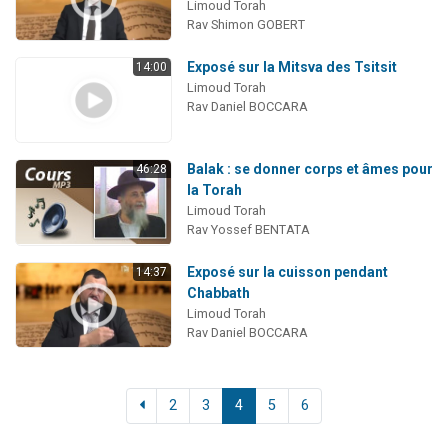
Limoud Torah
Rav Shimon GOBERT
Exposé sur la Mitsva des Tsitsit
14:00
Limoud Torah
Rav Daniel BOCCARA
Balak : se donner corps et âmes pour
46:28
la Torah
Limoud Torah
Rav Yossef BENTATA
Exposé sur la cuisson pendant
14:37
Chabbath
Limoud Torah
Rav Daniel BOCCARA
2
3
4
5
6