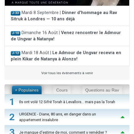
Mardi 8 Septembre |
Dinner d'hommage au Rav
J-33
Sitruk à Londres — 10 ans déjà
Dimanche 16 Août |
Venez rencontrer le Admour
J-10
de Ungvar à Natanya!
Mardi 18 Août |
Le Admour de Ungvar recevra en
J-12
plein Kikar de Natanya à Alonzo!
Voir tous les événements à venir
+ Populaires
Cours
Questions au Rav
1
Ils ont volé 12 Sifré Torah à Levallois… mais pas la Torah
2
URGENCE - Diane, 80 ans, en danger dans un
appartement insalubre
3
Je manque d'estime de moi, comment y remédier ?