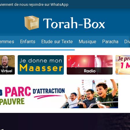
viennent de nous rejoindre sur WhatsApp
viennent de nous rejoindre sur WhatsApp
de donner son Maasser
es viennent de faire un don pour 5 jours de vacances aux Orphelins
es viennent de faire un don pour Diane, 80 ans, dans un appartement insalub
emmes
Enfants
Etude sur Texte
Musique
Paracha
Di
 viennent de demander une bénédiction
viennent de nous rejoindre sur WhatsApp
nnes viennent de faire un don pour Sauvez la jambe de Yohan
49 places pour étudier en groupe sur Zoom
lles musiques dans Torah-Box Music
viennent de nous rejoindre sur WhatsApp
viennent de nous rejoindre sur WhatsApp
viennent de nous rejoindre sur WhatsApp
les musiques dans Torah-Box Music
es viennent de faire un don pour Tsédaka : pauvres d'Israel