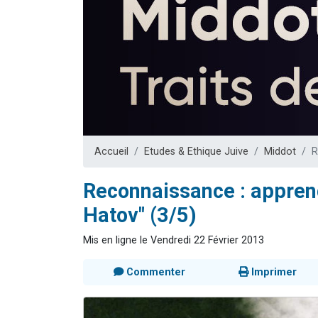
Nouvelle émis
61 personnes
Ariel vient 
Il reste 
Eva vient de
Accueil
Etudes & Ethique Juive
Middot
R
Reconnaissance : appren
Hatov" (3/5)
Mis en ligne le Vendredi 22 Février 2013
Commenter
Imprimer