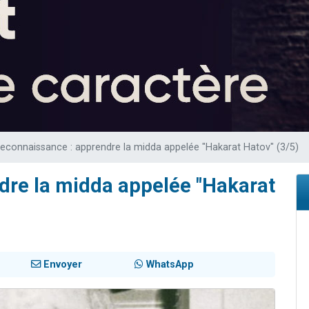
sion radio : Visions de grandeur n°104 : Le Chabbath et le Birkat Hamazone à 
 viennent de demander une bénédiction
de donner son Maasser
49 places pour étudier en groupe sur Zoom
 donner son Maasser
econnaissance : apprendre la midda appelée "Hakarat Hatov" (3/5)
dre la midda appelée "Hakarat
Envoyer
WhatsApp