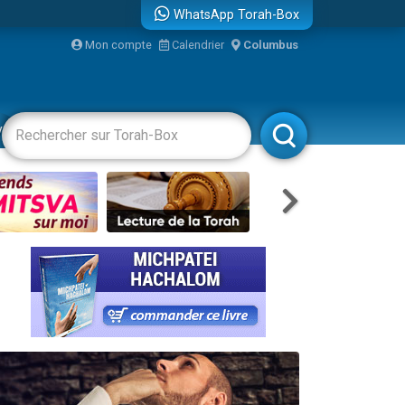
WhatsApp Torah-Box
Mon compte
Calendrier
Columbus
re
vertissements
Livres
Rabbanim