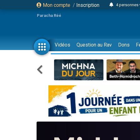
Mon compte
/
Inscription
4 personnes 
3 personnes 
Paracha Réé
Odaya vient 
3 personn
3 personn
Vidéos
Question au Rav
Dons
F
13 personnes
2 personnes 
30 perso
Il reste 
12 nouve
3 personnes 
2 personnes 
3 personnes 
2 nouvel
8 personn