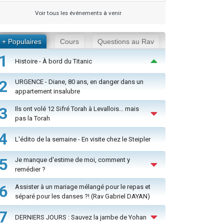
Voir tous les événements à venir
+ Populaires
Cours
Questions au Rav
1
Histoire - À bord du Titanic
2
URGENCE - Diane, 80 ans, en danger dans un
appartement insalubre
3
Ils ont volé 12 Sifré Torah à Levallois… mais
pas la Torah
4
L'édito de la semaine - En visite chez le Steipler
5
Je manque d'estime de moi, comment y
remédier ?
6
Assister à un mariage mélangé pour le repas et
séparé pour les danses ?! (Rav Gabriel DAYAN)
7
DERNIERS JOURS : Sauvez la jambe de Yohan