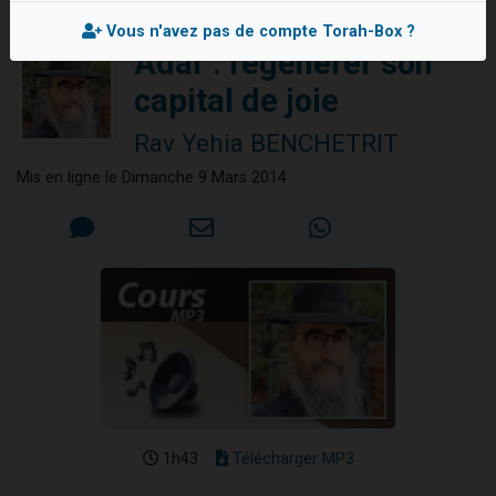
2 personnes viennent de nous rejoindre sur WhatsApp
Vous n'avez pas de compte Torah-Box ?
13 personnes viennent de demander une bénédiction
Adar : régénérer son
Il reste 49 places pour étudier en groupe sur Zoom
capital de joie
12 nouvelles musiques dans Torah-Box Music
Rav Yehia BENCHETRIT
2 personnes viennent de nous rejoindre sur WhatsApp
Mis en ligne le Dimanche 9 Mars 2014
1h43
Télécharger MP3