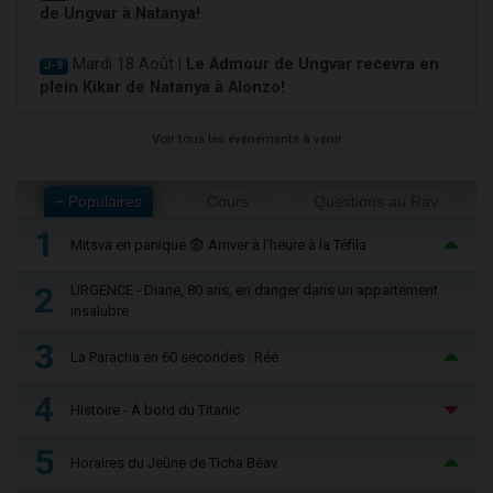
de Ungvar à Natanya!
Mardi 18 Août |
Le Admour de Ungvar recevra en
J-9
plein Kikar de Natanya à Alonzo!
Voir tous les événements à venir
+ Populaires
Cours
Questions au Rav
1
Mitsva en panique 😨 Arriver à l'heure à la Téfila
2
URGENCE - Diane, 80 ans, en danger dans un appartement
insalubre
3
La Paracha en 60 secondes : Réé
4
Histoire - À bord du Titanic
5
Horaires du Jeûne de Ticha Béav