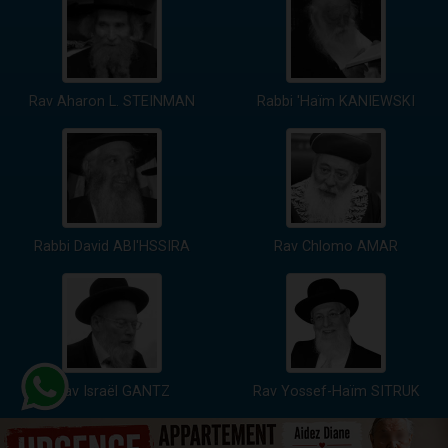
Rav Aharon L. STEINMAN
Rabbi 'Haïm KANIEWSKI
Rabbi David ABI'HSSIRA
Rav Chlomo AMAR
Rav Israël GANTZ
Rav Yossef-Haïm SITRUK