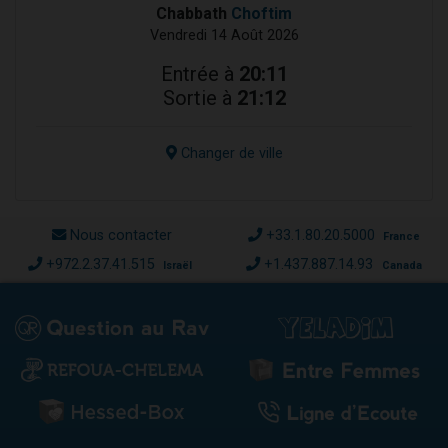
Chabbath
Choftim
Vendredi 14 Août 2026
Entrée à
20:11
Sortie à
21:12
Changer de ville
Nous contacter
+33.1.80.20.5000
France
+972.2.37.41.515
+1.437.887.14.93
Israël
Canada