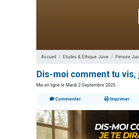
Nouvelle émis
61 personnes
Ariel vient 
Il reste 
Eva vient de
Accueil
Etudes & Ethique Juive
Pensée Jui
Dis-moi comment tu vis, j
Mis en ligne le Mardi 2 Septembre 2025
Commenter
Imprimer