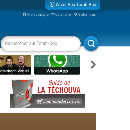
WhatsApp Torah-Box
Mon compte
Calendrier
Columbus
re
vertissements
Livres
Rabbanim