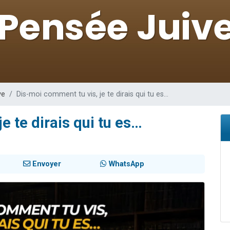
sion radio : Visions de grandeur n°104 : Le Chabbath et le Birkat Hamazone à 
 viennent de demander une bénédiction
de donner son Maasser
49 places pour étudier en groupe sur Zoom
 donner son Maasser
ve
Dis-moi comment tu vis, je te dirais qui tu es…
e te dirais qui tu es…
Envoyer
WhatsApp