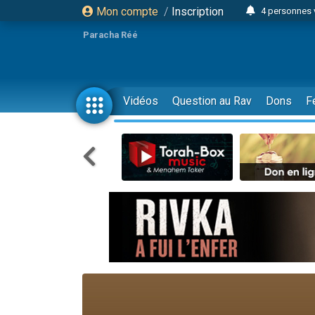
Mon compte
/
Inscription
4 personnes 
3 personnes 
Paracha Réé
Odaya vient 
3 personn
3 personn
Vidéos
Question au Rav
Dons
F
13 personnes
2 personnes 
30 perso
Il reste 
12 nouve
3 personnes 
2 personnes 
3 personnes 
2 nouvel
8 personn