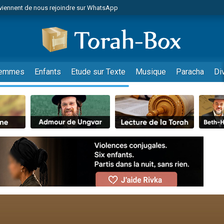
viennent de nous rejoindre sur WhatsApp
viennent de nous rejoindre sur WhatsApp
de donner son Maasser
es viennent de faire un don pour 5 jours de vacances aux Orphelins
es viennent de faire un don pour Diane, 80 ans, dans un appartement insalub
emmes
Enfants
Etude sur Texte
Musique
Paracha
Di
 viennent de demander une bénédiction
viennent de nous rejoindre sur WhatsApp
nnes viennent de faire un don pour Sauvez la jambe de Yohan
49 places pour étudier en groupe sur Zoom
lles musiques dans Torah-Box Music
viennent de nous rejoindre sur WhatsApp
viennent de nous rejoindre sur WhatsApp
viennent de nous rejoindre sur WhatsApp
les musiques dans Torah-Box Music
es viennent de faire un don pour Tsédaka : pauvres d'Israel