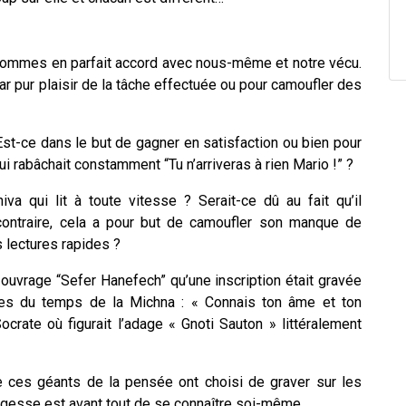
 sommes en parfait accord avec nous-même et notre vécu.
r pur plaisir de la tâche effectuée ou pour camoufler des
Est-ce dans le but de gagner en satisfaction ou bien pour
i rabâchait constamment “Tu n’arriveras à rien Mario !” ?
a qui lit à toute vitesse ? Serait-ce dû au fait qu’il
contraire, cela a pour but de camoufler son manque de
 lectures rapides ?
ouvrage “Sefer Hanefech” qu’une inscription était gravée
ges du temps de la Michna : « Connais ton âme et ton
crate où figurait l’adage « Gnoti Sauton » littéralement
e ces géants de la pensée ont choisi de graver sur les
 sagesse est avant tout de se connaître soi-même…