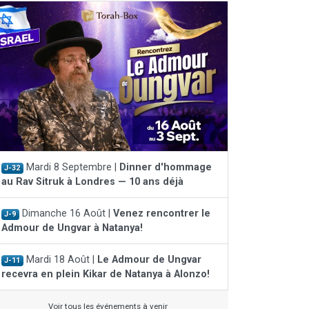
Mardi 8 Septembre |
Dinner d'hommage
J-32
au Rav Sitruk à Londres — 10 ans déjà
Dimanche 16 Août |
Venez rencontrer le
J-9
Admour de Ungvar à Natanya!
Mardi 18 Août |
Le Admour de Ungvar
J-11
recevra en plein Kikar de Natanya à Alonzo!
Voir tous les événements à venir