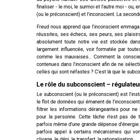
finaliser - le moi, le surmoi et l’autre moi - o
(ou le préconscient) et l’inconscient. La second
Freud nous apprend que l’inconscient emmagas
réussites, ses échecs, ses peurs, ses plais
absolument toute notre vie est stockée dans 
largement influencée, voir formatée par tout
comme les mauvaises... Comment la conscienc
contenues dans l’inconscient afin de ne sélec
celles qui sont néfastes ? C’est là que le subc
Le rôle du subconscient – régulateu
Le subconscient (ou le préconscient) est l’inst
le flot de données qui émanent de l’inconscient 
filtrer les informations dérangeantes pour ne
pour la personne. Cette tâche n’est pas de 
parfois même d’une grande dépense d’énergie. Et
parfois appel à certains mécanismes qui vont
clivage, le déni, le transfert, la rationalisation...