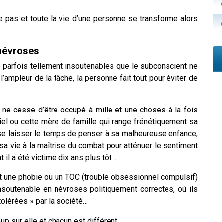
e pas et toute la vie d’une personne se transforme alors
 névroses
 parfois tellement insoutenables que le subconscient ne
l’ampleur de la tâche, la personne fait tout pour éviter de
i ne cesse d’être occupé à mille et une choses à la fois
tiel ou cette mère de famille qui range frénétiquement sa
se laisser le temps de penser à sa malheureuse enfance,
a vie à la maîtrise du combat pour atténuer le sentiment
nt il a été victime dix ans plus tôt…
t une phobie ou un TOC (trouble obsessionnel compulsif)
soutenable en névroses politiquement correctes, où ils
 tolérées » par la société…
up sur elle et chacun est différent…