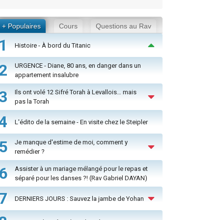
+ Populaires
Cours
Questions au Rav
1
Histoire - À bord du Titanic
2
URGENCE - Diane, 80 ans, en danger dans un
appartement insalubre
3
Ils ont volé 12 Sifré Torah à Levallois… mais
pas la Torah
4
L'édito de la semaine - En visite chez le Steipler
5
Je manque d'estime de moi, comment y
remédier ?
6
Assister à un mariage mélangé pour le repas et
séparé pour les danses ?! (Rav Gabriel DAYAN)
7
DERNIERS JOURS : Sauvez la jambe de Yohan