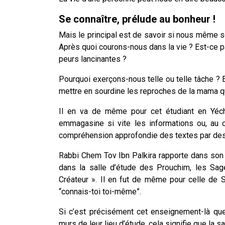
Se connaître, prélude au bonheur !
Mais le principal est de savoir si nous même
Après quoi courons-nous dans la vie ? Est-ce pa
peurs lancinantes ?
Pourquoi exerçons-nous telle ou telle tâche ? 
mettre en sourdine les reproches de la mama qu
Il en va de même pour cet étudiant en Yéchiv
emmagasine si vite les informations ou, au 
compréhension approfondie des textes par des
Rabbi Chem Tov Ibn Palkira rapporte dans son 
dans la salle d’étude des Prouchim, les Sa
Créateur ». Il en fut de même pour celle de So
“connais-toi toi-même”.
Si c’est précisément cet enseignement-là qu
murs de leur lieu d’étude, cela signifie que la