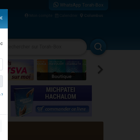
WhatsApp Torah-Box
Mon compte
Calendrier
Columbus
×
re
ec
vertissements
Livres
Rabbanim
...
 ?