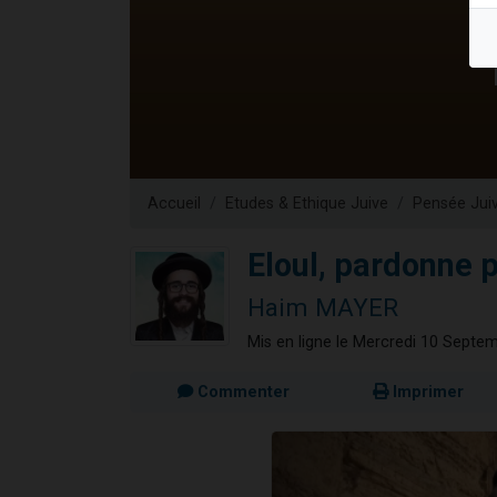
4 personnes 
3 personnes 
3 personn
Odaya vient 
2 personn
Accueil
Etudes & Ethique Juive
Pensée Jui
Eloul, pardonne 
Haim MAYER
Mis en ligne le Mercredi 10 Septe
Commenter
Imprimer