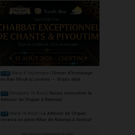
Mardi 8 Septembre |
Dinner d'hommage
J-30
au Rav Sitruk à Londres — 10 ans déjà
Dimanche 16 Août |
Venez rencontrer le
J-7
Admour de Ungvar à Natanya!
Mardi 18 Août |
Le Admour de Ungvar
J-9
recevra en plein Kikar de Natanya à Alonzo!
Voir tous les événements à venir