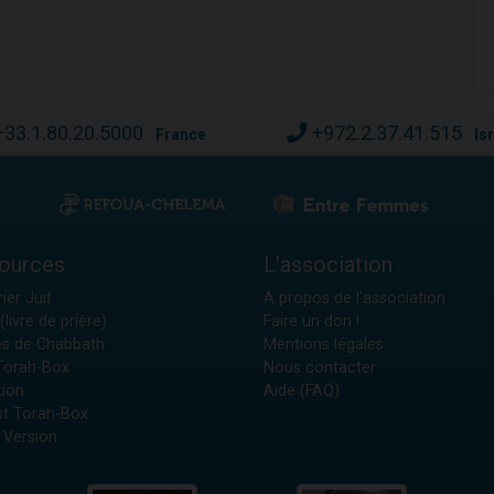
+33.1.80.20.5000
+972.2.37.41.515
France
Is
ources
L'association
ier Juif
A propos de l'association
(livre de prière)
Faire un don !
es de Chabbath
Mentions légales
 Torah-Box
Nous contacter
tion
Aide (FAQ)
t Torah-Box
 Version