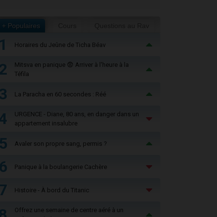
+ Populaires
Cours
Questions au Rav
1
Horaires du Jeûne de Ticha Béav
2
Mitsva en panique 😨 Arriver à l'heure à la
Téfila
3
La Paracha en 60 secondes : Réé
4
URGENCE - Diane, 80 ans, en danger dans un
appartement insalubre
5
Avaler son propre sang, permis ?
6
Panique à la boulangerie Cachère
7
Histoire - À bord du Titanic
8
Offrez une semaine de centre aéré à un