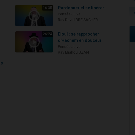
Pardonner et se libérer...
16:35
Pensée Juive
Rav David BREISACHER
Eloul : se rapprocher
26:24
d'Hachem en douceur
Pensée Juive
Rav Eliahou UZAN
as