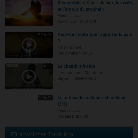
Ressembler à D.ieu : la paix, la vérité,
et l’amour du prochain
Pensée Juive
Rav Chalom GUENOUN
Peut-on mentir pour apporter la paix
6:49
?
Halakha Time
Rav Avraham TAIEB
La chambre froide
8:10
1 Histoire pour Chabbath
Binyamin BENHAMOU
La mitsva de se Saluer et se Bénir
1:16:42
(3/3)
Pensée Juive
Rav Elie DREYFUS
Newsletter Torah-Box