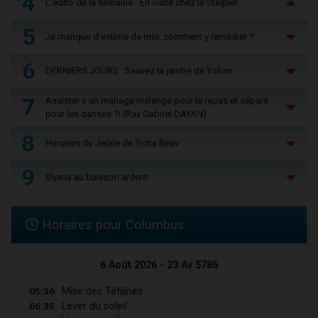
4
L'édito de la semaine - En visite chez le Steipler
5
Je manque d'estime de moi, comment y remédier ?
6
DERNIERS JOURS : Sauvez la jambe de Yohan
7
Assister à un mariage mélangé pour le repas et séparé
pour les danses ?! (Rav Gabriel DAYAN)
8
Horaires du Jeûne de Ticha Béav
9
Elyana au buisson ardent
Horaires pour Columbus
6 Août 2026 - 23 Av 5786
05:36
Mise des Téfilines
06:35
Lever du soleil