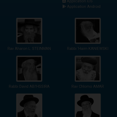
Application iOS
Application Android
Rav Aharon L. STEINMAN
Rabbi 'Haïm KANIEWSKI
Rabbi David ABI'HSSIRA
Rav Chlomo AMAR