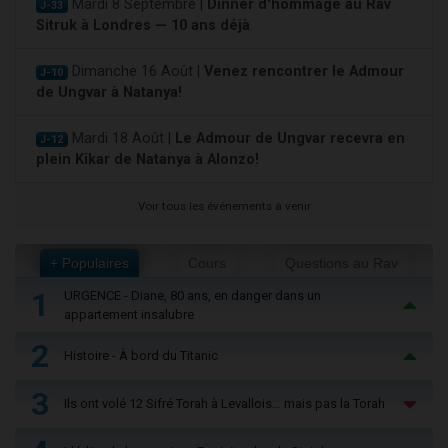
Mardi 8 Septembre |
Dinner d'hommage au Rav
J-33
Sitruk à Londres — 10 ans déjà
Dimanche 16 Août |
Venez rencontrer le Admour
J-10
de Ungvar à Natanya!
Mardi 18 Août |
Le Admour de Ungvar recevra en
J-12
plein Kikar de Natanya à Alonzo!
Voir tous les événements à venir
+ Populaires
Cours
Questions au Rav
1
URGENCE - Diane, 80 ans, en danger dans un
appartement insalubre
2
Histoire - À bord du Titanic
3
Ils ont volé 12 Sifré Torah à Levallois… mais pas la Torah