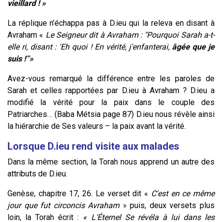
vieillard ! »
La réplique n’échappa pas à D.ieu qui la releva en disant à
Avraham «
Le Seigneur dit à Avraham : "Pourquoi Sarah a-t-
elle ri, disant : 'Eh quoi ! En vérité, j'enfanterai,
âgée que je
suis !
’
"
»
Avez-vous remarqué la différence entre les paroles de
Sarah et celles rapportées par D.ieu à Avraham ? D.ieu a
modifié la vérité pour la paix dans le couple des
Patriarches… (Baba Métsia page 87) D.ieu nous révèle ainsi
la hiérarchie de Ses valeurs – la paix avant la vérité.
Lorsque D.ieu rend visite aux malades
Dans la même section, la Torah nous apprend un autre des
attributs de D.ieu.
Genèse, chapitre 17, 26. Le verset dit «
C'est en ce même
jour que fut circoncis Avraham
»
puis, deux versets plus
loin, la Torah écrit :
« L'Éternel Se révéla à lui dans les