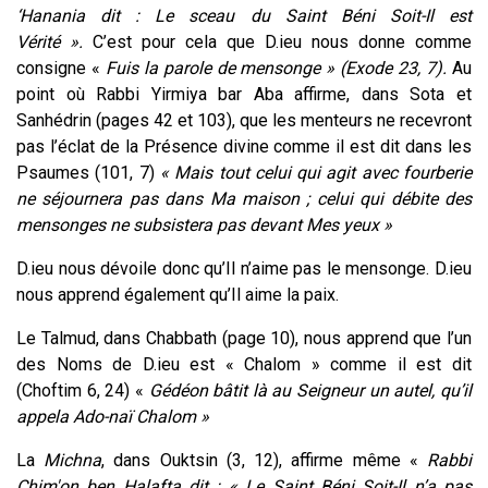
‘Hanania dit : Le sceau du Saint Béni Soit-Il est
Vérité ».
C’est pour cela que D.ieu nous donne comme
consigne «
Fuis la parole de mensonge » (Exode 23, 7).
Au
point où Rabbi Yirmiya bar Aba affirme, dans Sota et
Sanhédrin (pages 42 et 103), que les menteurs ne recevront
pas l’éclat de la Présence divine comme il est dit dans les
Psaumes (101, 7)
« Mais tout celui qui agit avec fourberie
ne séjournera pas dans Ma maison ; celui qui débite des
mensonges ne subsistera pas devant Mes yeux »
D.ieu nous dévoile donc qu’Il n’aime pas le mensonge.
D.ieu
nous apprend également qu’Il aime la paix.
Le Talmud, dans Chabbath (page 10), nous apprend que l’un
des Noms de D.ieu est « Chalom » comme il est dit
(Choftim 6, 24) «
Gédéon bâtit là au Seigneur un autel, qu’il
appela Ado-naï Chalom »
La
Michna
, dans Ouktsin (3, 12), affirme même «
Rabbi
Chim'on ben Halafta dit : « Le Saint Béni Soit-Il n’a pas