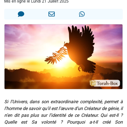
Mis en ligne le Lundi 21 Juillet 2025
13 personnes viennent de demander une bénédiction
30 personnes viennent de faire un don pour Sauvez la jambe de Yohan
Il reste 49 places pour étudier en groupe sur Zoom
12 nouvelles musiques dans Torah-Box Music
29 personnes viennent de demander une bénédiction
Si l’Univers, dans son extraordinaire complexité, permet à
l’homme de savoir qu’il est l’œuvre d’un Créateur de génie, il
n’en dit pas plus sur l’identité de ce Créateur.
Qui est-Il ?
Quelle est Sa volonté ? Pourquoi a-t-Il créé Son