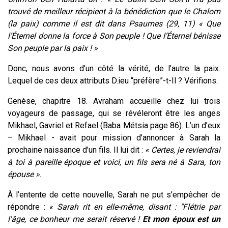
trouvé de meilleur récipient à la bénédiction que le Chalom
(la paix) comme il est dit dans Psaumes (29, 11) « Que
l’Éternel donne la force à Son peuple ! Que l’Éternel bénisse
Son peuple par la paix ! »
Donc, nous avons d’un côté la vérité, de l’autre la paix.
Lequel de ces deux attributs D.ieu “préfère”-t-Il ?
Vérifions.
Genèse, chapitre 18. Avraham accueille chez lui trois
voyageurs de passage, qui se révéleront être les anges
Mikhael, Gavriel et Refael (Baba Métsia page 86). L’un d’eux
– Mikhael - avait pour mission d’annoncer à Sarah la
prochaine naissance d’un fils. Il lui dit :
« Certes, je reviendrai
à toi à pareille époque et voici, un fils sera né à Sara, ton
épouse ».
À l’entente de cette nouvelle, Sarah ne put s’empêcher de
répondre :
« Sarah rit en elle-même, disant : "Flétrie par
l'âge, ce bonheur me serait réservé !
Et mon époux est un