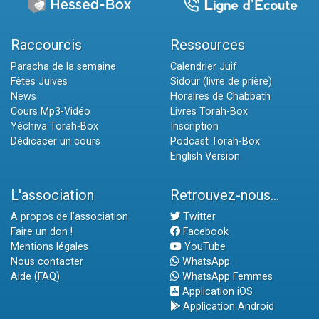
Raccourcis
Ressources
Paracha de la semaine
Calendrier Juif
Fêtes Juives
Sidour (livre de prière)
News
Horaires de Chabbath
Cours Mp3-Vidéo
Livres Torah-Box
Yéchiva Torah-Box
Inscription
Dédicacer un cours
Podcast Torah-Box
English Version
L'association
Retrouvez-nous...
A propos de l'association
Twitter
Faire un don !
Facebook
Mentions légales
YouTube
Nous contacter
WhatsApp
Aide (FAQ)
WhatsApp Femmes
Application iOS
Application Android