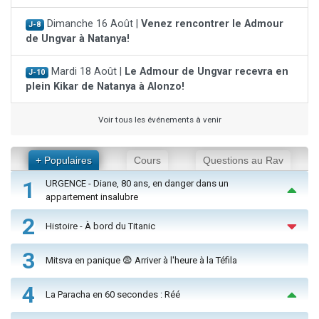
Dimanche 16 Août |
Venez rencontrer le Admour
J-8
de Ungvar à Natanya!
Mardi 18 Août |
Le Admour de Ungvar recevra en
J-10
plein Kikar de Natanya à Alonzo!
Voir tous les événements à venir
+ Populaires
Cours
Questions au Rav
1
URGENCE - Diane, 80 ans, en danger dans un
appartement insalubre
2
Histoire - À bord du Titanic
3
Mitsva en panique 😨 Arriver à l'heure à la Téfila
4
La Paracha en 60 secondes : Réé