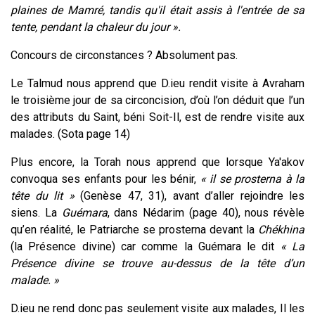
plaines de Mamré, tandis qu'il était assis à l'entrée de sa
tente, pendant la chaleur du jour ».
Concours de circonstances ? Absolument pas.
Le Talmud nous apprend que D.ieu rendit visite à Avraham
le troisième jour de sa circoncision, d’où l’on déduit que l’un
des attributs du Saint, béni Soit-Il, est de rendre visite aux
malades. (Sota page 14)
Plus encore, la Torah nous apprend que lorsque Ya'akov
convoqua ses enfants pour les bénir,
« il se prosterna à la
tête du lit »
(Genèse 47, 31), avant d’aller rejoindre les
siens. La
Guémara
, dans Nédarim (page 40), nous révèle
qu’en réalité, le Patriarche se prosterna devant la
Chékhina
(la Présence divine) car comme la Guémara le dit
« La
Présence divine se trouve au-dessus de la tête d’un
malade. »
D.ieu ne rend donc pas seulement visite aux malades, Il les