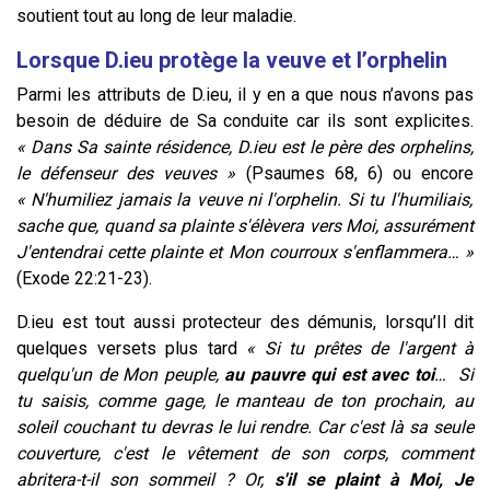
soutient tout au long de leur maladie.
Lorsque D.ieu protège la veuve et l’orphelin
Parmi les attributs de D.ieu, il y en a que nous n’avons pas
besoin de déduire de Sa conduite car ils sont explicites.
« Dans Sa sainte résidence, D.ieu est le père des orphelins,
le défenseur des veuves »
(Psaumes 68, 6) ou encore
«
N'humiliez jamais la veuve ni l'orphelin. Si tu l'humiliais,
sache que, quand sa plainte s'élèvera vers Moi, assurément
J'entendrai cette plainte et Mon courroux s'enflammera… »
(Exode 22:21-23).
D.ieu est tout aussi protecteur des démunis, lorsqu’Il dit
quelques versets plus tard
«
Si tu prêtes de l'argent à
quelqu'un de Mon peuple,
au pauvre qui est avec toi
…
Si
tu saisis, comme gage, le manteau de ton prochain, au
soleil couchant tu devras le lui rendre. Car c'est là sa seule
couverture, c'est le vêtement de son corps, comment
abritera-t-il son sommeil ? Or,
s'il se plaint à Moi, Je