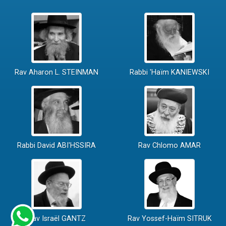
Rav Aharon L. STEINMAN
Rabbi 'Haïm KANIEWSKI
Rabbi David ABI'HSSIRA
Rav Chlomo AMAR
Rav Israël GANTZ
Rav Yossef-Haïm SITRUK