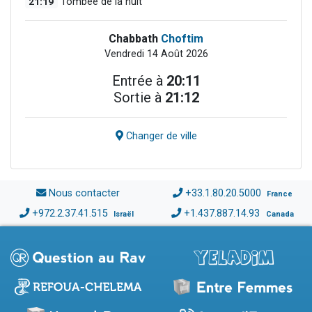
21:19
Tombée de la nuit
Chabbath
Choftim
Vendredi 14 Août 2026
Entrée à
20:11
Sortie à
21:12
Changer de ville
Nous contacter
+33.1.80.20.5000
France
+972.2.37.41.515
+1.437.887.14.93
Israël
Canada