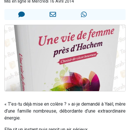
Mis en ligne le Mercredi 16 Avril 2014
2 personnes viennent de nous rejoindre sur WhatsApp
13 personnes viennent de demander une bénédiction
Il reste 49 places pour étudier en groupe sur Zoom
12 nouvelles musiques dans Torah-Box Music
2 personnes viennent de nous rejoindre sur WhatsApp
« T’es-tu déjà mise en colère ? » ai-je demandé à Yaël, mère
d’une famille nombreuse, débordante d’une extraordinaire
énergie.
Elle rit un instant puis reprit un air sérieux…