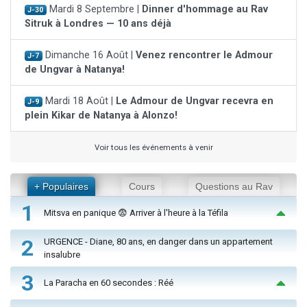
Mardi 8 Septembre |
Dinner d'hommage au Rav
J-30
Sitruk à Londres — 10 ans déjà
Dimanche 16 Août |
Venez rencontrer le Admour
J-7
de Ungvar à Natanya!
Mardi 18 Août |
Le Admour de Ungvar recevra en
J-9
plein Kikar de Natanya à Alonzo!
Voir tous les événements à venir
+ Populaires
Cours
Questions au Rav
1
Mitsva en panique 😨 Arriver à l'heure à la Téfila
2
URGENCE - Diane, 80 ans, en danger dans un appartement
insalubre
3
La Paracha en 60 secondes : Réé