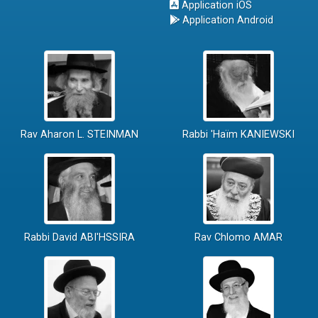
Application iOS
Application Android
Rav Aharon L. STEINMAN
Rabbi 'Haïm KANIEWSKI
Rabbi David ABI'HSSIRA
Rav Chlomo AMAR