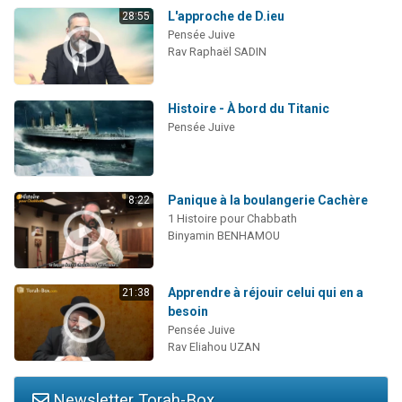
L'approche de D.ieu
28:55
Pensée Juive
Rav Raphaël SADIN
Histoire - À bord du Titanic
Pensée Juive
Panique à la boulangerie Cachère
8:22
1 Histoire pour Chabbath
Binyamin BENHAMOU
Apprendre à réjouir celui qui en a
21:38
besoin
Pensée Juive
Rav Eliahou UZAN
Newsletter Torah-Box