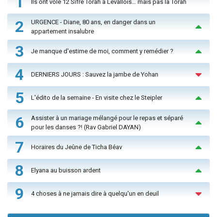
1
Ils ont volé 12 Sifré Torah à Levallois… mais pas la Torah
2
URGENCE - Diane, 80 ans, en danger dans un
appartement insalubre
3
Je manque d'estime de moi, comment y remédier ?
4
DERNIERS JOURS : Sauvez la jambe de Yohan
5
L'édito de la semaine - En visite chez le Steipler
6
Assister à un mariage mélangé pour le repas et séparé
pour les danses ?! (Rav Gabriel DAYAN)
7
Horaires du Jeûne de Ticha Béav
8
Elyana au buisson ardent
9
4 choses à ne jamais dire à quelqu'un en deuil