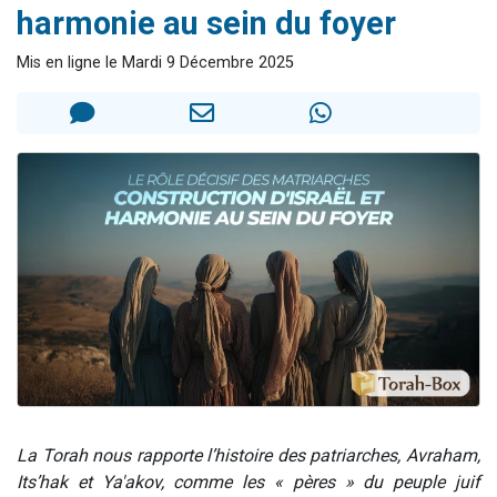
harmonie au sein du foyer
Dovan vient de donner son Maasser
2 personnes viennent de nous rejoindre sur WhatsApp
Mis en ligne le Mardi 9 Décembre 2025
2 personnes viennent de nous rejoindre sur WhatsApp
Malgorzata vient de donner son Maasser
3 personnes viennent de nous rejoindre sur WhatsApp
La Torah nous rapporte l’histoire des patriarches, Avraham,
Its’hak et Ya'akov, comme les « pères » du peuple juif