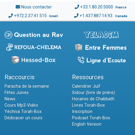
Nous contacter
+33.1.80.20.5000
France
+972.2.37.41.515
+1.437.887.14.93
Israël
Canada
Raccourcis
Ressources
Paracha de la semaine
Calendrier Juif
Fêtes Juives
Sidour (livre de prière)
News
Horaires de Chabbath
Cours Mp3-Vidéo
Livres Torah-Box
Yéchiva Torah-Box
Inscription
Dédicacer un cours
Podcast Torah-Box
English Version