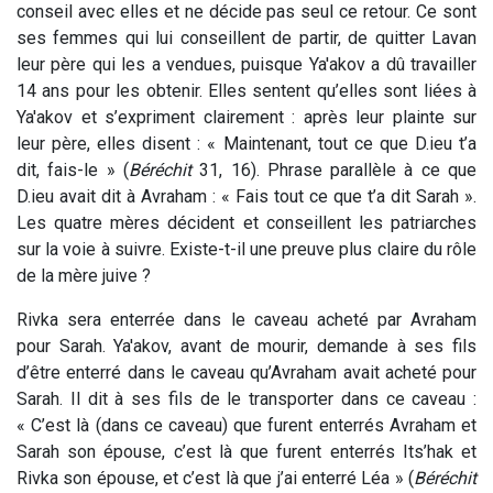
conseil avec elles et ne décide pas seul ce retour. Ce sont
ses femmes qui lui conseillent de partir, de quitter Lavan
leur père qui les a vendues, puisque Ya'akov a dû travailler
14 ans pour les obtenir. Elles sentent qu’elles sont liées à
Ya'akov et s’expriment clairement : après leur plainte sur
leur père, elles disent : « Maintenant, tout ce que D.ieu t’a
dit, fais-le » (
Béréchit
31, 16). Phrase parallèle à ce que
D.ieu avait dit à Avraham : « Fais tout ce que t’a dit Sarah ».
Les quatre mères décident et conseillent les patriarches
sur la voie à suivre. Existe-t-il une preuve plus claire du rôle
de la mère juive ?
Rivka sera enterrée dans le caveau acheté par Avraham
pour Sarah. Ya'akov, avant de mourir, demande à ses fils
d’être enterré dans le caveau qu’Avraham avait acheté pour
Sarah. Il dit à ses fils de le transporter dans ce caveau :
« C’est là (dans ce caveau) que furent enterrés Avraham et
Sarah son épouse, c’est là que furent enterrés Its’hak et
Rivka son épouse, et c’est là que j’ai enterré Léa » (
Béréchit