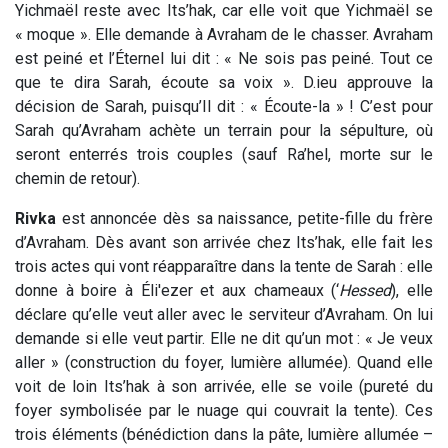
Yichmaël reste avec Its’hak, car elle voit que Yichmaël se
« moque ». Elle demande à Avraham de le chasser. Avraham
est peiné et l’Éternel lui dit : « Ne sois pas peiné. Tout ce
que te dira Sarah, écoute sa voix ». D.ieu approuve la
décision de Sarah, puisqu’Il dit : « Écoute-la » ! C’est pour
Sarah qu’Avraham achète un terrain pour la sépulture, où
seront enterrés trois couples (sauf Ra’hel, morte sur le
chemin de retour).
Rivka
est annoncée dès sa naissance, petite-fille du frère
d’Avraham. Dès avant son arrivée chez Its’hak, elle fait les
trois actes qui vont réapparaître dans la tente de Sarah : elle
donne à boire à Éli'ezer et aux chameaux (‘
Hessed
), elle
déclare qu’elle veut aller avec le serviteur d’Avraham. On lui
demande si elle veut partir. Elle ne dit qu’un mot : « Je veux
aller » (construction du foyer, lumière allumée). Quand elle
voit de loin Its’hak à son arrivée, elle se voile (pureté du
foyer symbolisée par le nuage qui couvrait la tente). Ces
trois éléments (bénédiction dans la pâte, lumière allumée –