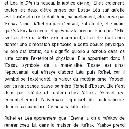
et Léa le
Din
(la rigueur, la justice divine). Elles craignent,
toutes les deux, d’être prises par 'Essav. Léa sait qu’elle
est l’aînée et qu’elle doit donc, naturellement, être prise par
'Essav l’aîné. Ra’hel n’a pas d’enfant, est stérile, elle craint
que Ya'akov la renvoie et qu’Essav la prenne. Pourquoi ? Elle
sait qu’elle est belle, extérieurement, et qu’elle doit donc
donner une dimension spirituelle à cette beauté physique.
Si elle est stérile, cela signifie qu’elle a échoué dans sa
lutte contre l’extériorité physique. Elle appartient donc à
'Essav, symbole de la matérialité. 'Essav est ainsi
l’épouvantail qui effraye d’abord Léa, puis Ra’hel, car il
symbolise l’extériorité, la valeur du matérialisme. Yossef,
par sa naissance, sauve sa mère (Ra’hel) d’Essav. Elle n’est
donc pas stérile et restera chez Ya'akov. Yossef est
essentiellement l’adversaire spirituel du matérialisme,
depuis sa naissance. Ce sera sa lutte à lui.
Ra’hel et Léa apprennent que l’Éternel a dit à Ya'akov de
rentrer chez lui, dans la maison de Its’hak. Yaakov prend