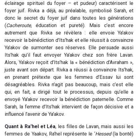
éclairage spirituel du foyer – et pudeur) caractérisent le
foyer juif. Rivka a déjà, au préalable, symbolisé Sarah, et
donc le secret du foyer juif dans toutes les générations
(
Cacheroute
, éducation et pureté). Mais c’est encore
autrement que Rivka se révèlera : elle envoie Ya'akov
recevoir la bénédiction d’Its’hak et elle réussit à convaincre
Ya'akov de surmonter ses réserves. Elle persuade aussi
Its’hak qu’il faut envoyer Ya'akov chez son frère Lavan.
Alors, Ya'akov reçoit d’Its’hak la « bénédiction d’Avraham »,
juste avant son départ. Rivka a réussi à convaincre Its’hak,
en prenant prétexte que les femmes d’Essav lui sont
désagréables. Rivka n’agit pas beaucoup, mais c’est elle
qui, en fait, a dirigé tout le processus, depuis qu’elle a
envoyé Ya'akov recevoir la bénédiction paternelle. Comme
Sarah, la femme d’Its’hak intervient de façon décisive et a
influencé l’avenir de Ya'akov.
Quant à Ra’hel et Léa
, les filles de Lavan, mais aussi les
femmes de Yaakov, Ra’hel représente le ‘
Hessed
(la bonté)