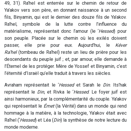
49, 31). Ra’hel est enterrée sur le chemin de retour de
Ya'akov vers son père, en donnant naissance à un second
fils, Binyamin, qui est le dernier des douze fils de Ya'akov.
Ra’hel, symbole de la lutte contre l’influence du
matérialisme, représentait donc l’amour (le ‘
Hessed
) pour
son peuple. Placée sur le chemin où les exilés doivent
passer, elle prie pour eux. Aujourd’hui, le
Kéver
Ra’hel
(tombeau de Ra’hel) reste un lieu de prière pour les
descendants du peuple juif ; et, par amour, elle demande à
l’Éternel de les protéger. Mère de Yossef et Binyamin, c’est
l’éternité d’Israël qu’elle traduit à travers les siècles.
Avraham représentait le ‘
Hessed
et Sarah le
Din
. Its’hak
représentait le
Din
, et Rivka le ‘
Hessed
. Le foyer juif est
ainsi harmonieux, par la complémentarité du couple. Ya'akov
qui représentait le
Émet
(la Vérité) dans un monde qui rend
hommage à la matière, à la technologie, Ya'akov était avec
Ra’hel (‘
Hessed
) et Léa (
Din
) la synthèse de notre lecture du
monde moderne.