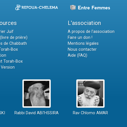
ources
L'association
ier Juif
A propos de l'association
(livre de prière)
Faire un don !
es de Chabbath
Mentions légales
 Torah-Box
Nous contacter
tion
Aide (FAQ)
t Torah-Box
 Version
SKI
Rabbi David ABI'HSSIRA
Rav Chlomo AMAR