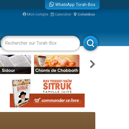
WhatsApp Torah-Box
bre
Mon compte
Calendrier
Columbus
...
vertissements
Livres
Rabbanim