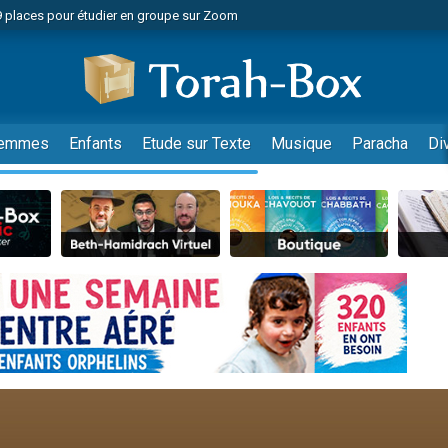
49 places pour étudier en groupe sur Zoom
nes viennent de faire un don pour Diane, 80 ans, dans un appartement insalu
viennent de nous rejoindre sur WhatsApp
viennent de nous rejoindre sur WhatsApp
es viennent de faire un don pour Reloger Rivka, 6 enfants, victime de violences
emmes
Enfants
Etude sur Texte
Musique
Paracha
Di
es viennent de faire un don pour 1 Journée de Vacances Pour les Enfants
 viennent de demander une bénédiction
viennent de nous rejoindre sur WhatsApp
49 places pour étudier en groupe sur Zoom
 donner son Maasser
viennent de nous rejoindre sur WhatsApp
viennent de nous rejoindre sur WhatsApp
de donner son Maasser
es viennent de faire un don pour 5 jours de vacances aux Orphelins
viennent de nous rejoindre sur WhatsApp