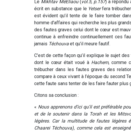
Le
Mikhtav MéEliaou
(
vol.5, p.157
) a répondu 
écrit en substance que le
Yetser
fera trébucher
est évident qu’il tente de le faire tomber dans 
homme d’affaires qui recherche les plus grand
des fautes graves celui dont le cœur est mauvais
continue à enfreindre continuellement ces fau
jamais
Téchouva
et qu’il meure fautif.
C’est de cette façon qu’il explique le sujet d
dont le cœur était voué à
Hachem
, comme c
trébucher dans les fautes graves des relations
compare à ceux vivant à l’époque du second Templ
cette faute sans tenter de les faire fauter plus
Citons sa conclusion :
«
Nous apprenons d’ici qu’il est préférable po
et de le soutenir dans la Torah et les Mitsv
légères. Car la multitude de fautes légères
Chaarei Téchouva), comme cela est enseigné 