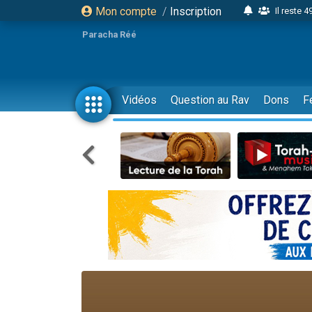
Mon compte
/
Inscription
Il reste 
16 person
Paracha Réé
2 personnes 
6 personnes 
4 personn
Vidéos
Question au Rav
Dons
F
2 personn
17 personnes
4 personnes 
Il reste 
Eva vient de
4 personnes 
3 personnes 
Odaya vient 
3 personn
2 personnes 