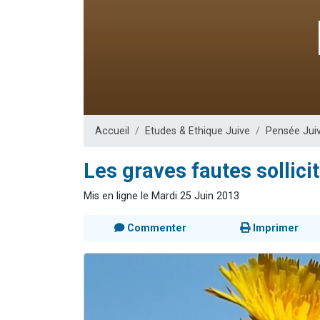
13 personnes
30 perso
Il reste 
12 nouve
29 personnes
Accueil
Etudes & Ethique Juive
Pensée Jui
Les graves fautes sollic
Mis en ligne le Mardi 25 Juin 2013
Commenter
Imprimer