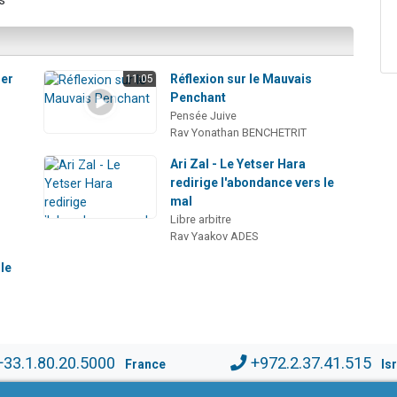
s
ser
Réflexion sur le Mauvais
11:05
Penchant
Pensée Juive
Rav Yonathan BENCHETRIT
Ari Zal - Le Yetser Hara
redirige l'abondance vers le
mal
Libre arbitre
Rav Yaakov ADES
le
+33.1.80.20.5000
+972.2.37.41.515
France
Is