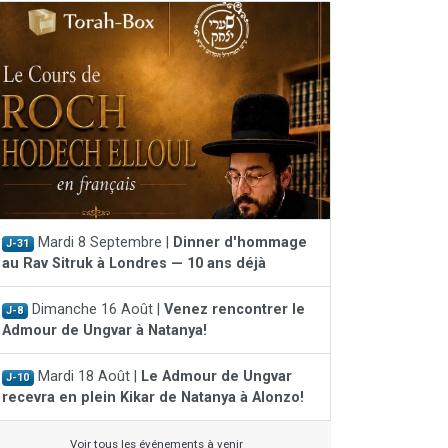
Mardi 8 Septembre |
Dinner d'hommage
J-31
au Rav Sitruk à Londres — 10 ans déjà
Dimanche 16 Août |
Venez rencontrer le
J-8
Admour de Ungvar à Natanya!
Mardi 18 Août |
Le Admour de Ungvar
J-10
recevra en plein Kikar de Natanya à Alonzo!
Voir tous les événements à venir