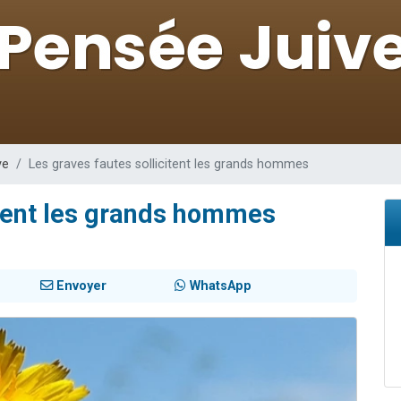
 viennent de demander une bénédiction
nnes viennent de faire un don pour Sauvez la jambe de Yohan
49 places pour étudier en groupe sur Zoom
lles musiques dans Torah-Box Music
 viennent de demander une bénédiction
ve
Les graves fautes sollicitent les grands hommes
itent les grands hommes
Envoyer
WhatsApp