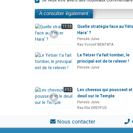
Je veux être averti des nouveaux commentaire
A consulter également
Quelle stratégie face au Yét
13:33
Hara’ ?
Pensée Juive
Rav Yossef BENTATA
Le Yetser t'a fait tomber, le
principal est de te relever !
Pensée Juive
Les cheveux qui poussent et 
4:52
deuil sur le Temple
Pensée Juive
Rav Elie DREYFUS
Nous contacter