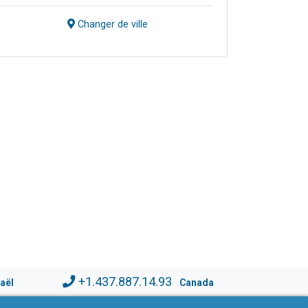
Changer de ville
+1.437.887.14.93
raël
Canada