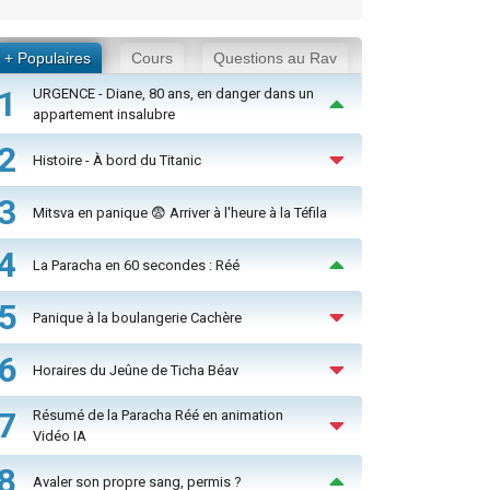
+ Populaires
Cours
Questions au Rav
1
URGENCE - Diane, 80 ans, en danger dans un
appartement insalubre
2
Histoire - À bord du Titanic
3
Mitsva en panique 😨 Arriver à l'heure à la Téfila
4
La Paracha en 60 secondes : Réé
5
Panique à la boulangerie Cachère
6
Horaires du Jeûne de Ticha Béav
7
Résumé de la Paracha Réé en animation
Vidéo IA
8
Avaler son propre sang, permis ?