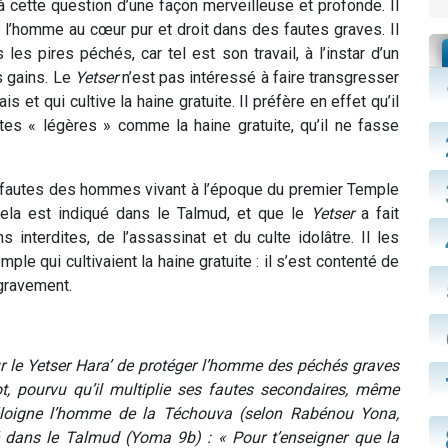
à cette question d’une façon merveilleuse et profonde. Il
 l’homme au cœur pur et droit dans des fautes graves. Il
les pires péchés, car tel est son travail, à l’instar d’un
s gains. Le
Yetser
n’est pas intéressé à faire transgresser
 et qui cultive la haine gratuite. Il préfère en effet qu’il
tes « légères » comme la haine gratuite, qu’il ne fasse
es fautes des hommes vivant à l’époque du premier Temple
ela est indiqué dans le Talmud, et que le
Yetser
a fait
 interdites, de l’assassinat et du culte idolâtre. Il les
e qui cultivaient la haine gratuite : il s’est contenté de
 gravement.
ur le Yetser Hara’ de protéger l’homme des péchés graves
ot, pourvu qu’il multiplie ses fautes secondaires, même
 éloigne l’homme de la Téchouva (selon Rabénou Yona,
dans le Talmud (Yoma 9b) : « Pour t’enseigner que la