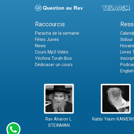
Raccourcis
Ress
Paracha de la semaine
Calendr
Fêtes Juives
Sidour 
News
Horair
Cours Mp3-Vidéo
Livres
Yéchiva Torah-Box
Inscrip
Dédicacer un cours
Podcas
English
Rav Aharon L.
Rabbi 'Haïm KANIEW
STEINMAN