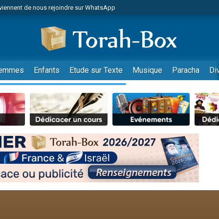
viennent de nous rejoindre sur WhatsApp
de donner son Maasser
es viennent de faire un don pour 5 jours de vacances aux Orphelins
es viennent de faire un don pour Diane, 80 ans, dans un appartement insalub
viennent de nous rejoindre sur WhatsApp
emmes
Enfants
Etude sur Texte
Musique
Paracha
Di
 viennent de demander une bénédiction
nnes viennent de faire un don pour Sauvez la jambe de Yohan
49 places pour étudier en groupe sur Zoom
lles musiques dans Torah-Box Music
viennent de nous rejoindre sur WhatsApp
viennent de nous rejoindre sur WhatsApp
les musiques dans Torah-Box Music
viennent de nous rejoindre sur WhatsApp
es viennent de faire un don pour Tsédaka : pauvres d'Israel
sion radio : Visions de grandeur n°104 : Le Chabbath et le Birkat Hamazone à 