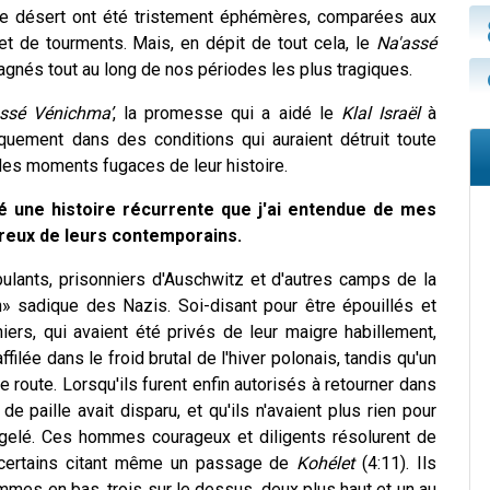
 le désert ont été tristement éphémères, comparées aux
 et de tourments. Mais, en dépit de tout cela, le
Na'assé
agnés tout au long de nos périodes les plus tragiques.
ssé
Vénichma’
, la promesse qui a aidé le
Klal Israël
à
iquement dans des conditions qui auraient détruit toute
 des moments fugaces de leur histoire.
é une histoire récurrente que j'ai entendue de mes
breux de leurs contemporains.
lants, prisonniers d'Auschwitz et d'autres camps de la
n» sadique des Nazis. Soi-disant pour être épouillés et
iers, qui avaient été privés de leur maigre habillement,
ilée dans le froid brutal de l'hiver polonais, tandis qu'un
route. Lorsqu'ils furent enfin autorisés à retourner dans
 de paille avait disparu, et qu'ils n'avaient plus rien pour
s gelé. Ces hommes courageux et diligents résolurent de
, certains citant même un passage de
Kohélet
(4:11). Ils
mes en bas, trois sur le dessus, deux plus haut et un au