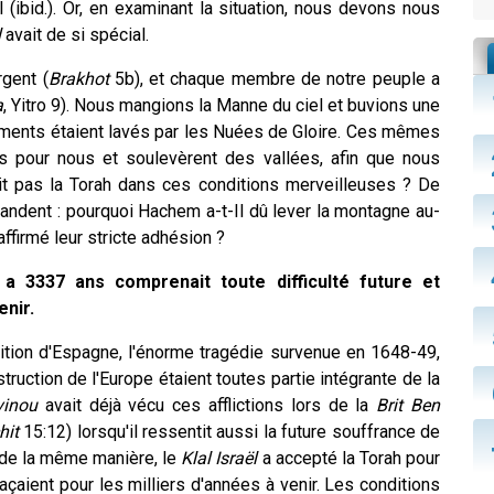
(ibid.). Or, en examinant la situation, nous devons nous
l
avait de si spécial.
rgent (
Brakhot
5b), et chaque membre de notre peuple a
a
, Yitro 9). Nous mangions la Manne du ciel et buvions une
ements étaient lavés par les Nuées de Gloire. Ces mêmes
 pour nous et soulevèrent des vallées, afin que nous
ait pas la Torah dans ces conditions merveilleuses ? De
andent : pourquoi Hachem a-t-Il dû lever la montagne au-
affirmé leur stricte adhésion ?
 a 3337 ans comprenait toute difficulté future et
enir.
sition d'Espagne, l'énorme tragédie survenue en 1648-49,
struction de l'Europe étaient toutes partie intégrante de la
vinou
avait déjà vécu ces afflictions lors de la
Brit Ben
hit
15:12) lorsqu'il ressentit aussi la future souffrance de
 de la même manière, le
Klal Israël
a accepté la Torah pour
çaient pour les milliers d'années à venir. Les conditions