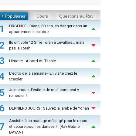
+ Populaires
Cours
Questions au Rav
1
URGENCE - Diane, 80 ans, en danger dans un
appartement insalubre
2
Ils ont volé 12 Sifré Torah à Levallois… mais
pas la Torah
3
Histoire - À bord du Titanic
4
L'édito de la semaine - En visite chez le
Steipler
5
Je manque d'estime de moi, comment y
remédier ?
6
DERNIERS JOURS : Sauvez la jambe de Yohan
Assister à un mariage mélangé pour le repas
7
et séparé pour les danses ?! (Rav Gabriel
DAYAN)