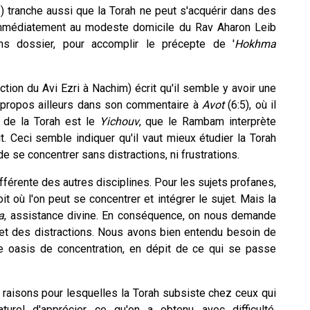
1) tranche aussi que la Torah ne peut s'acquérir dans des
immédiatement au modeste domicile du Rav Aharon Leib
ans dossier, pour accomplir le précepte de '
Hokhma
tion du Avi Ezri à Nachim) écrit qu'il semble y avoir une
 propos ailleurs dans son commentaire à
Avot
(6:5), où il
n de la Torah est le
Yichouv
, que le Rambam interprète
rit. Ceci semble indiquer qu'il vaut mieux étudier la Torah
 se concentrer sans distractions, ni frustrations.
fférente des autres disciplines. Pour les sujets profanes,
it où l'on peut se concentrer et intégrer le sujet. Mais la
a
, assistance divine. En conséquence, on nous demande
é et des distractions. Nous avons bien entendu besoin de
e oasis de concentration, en dépit de ce qui se passe
x raisons pour lesquelles la Torah subsiste chez ceux qui
aturel d'apprécier ce qu'on a obtenu avec difficulté.