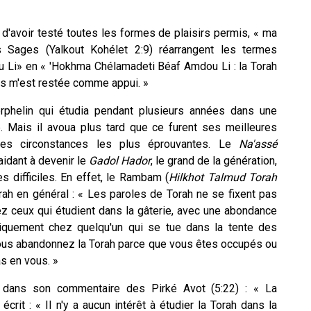
 d'avoir testé toutes les formes de plaisirs permis, « ma
Sages (Yalkout Kohélet 2:9) réarrangent les termes
u Li» en « 'Hokhma Chélamadeti Béaf Amdou Li : la Torah
les m'est restée comme appui. »
rphelin qui étudia pendant plusieurs années dans une
. Mais il avoua plus tard que ce furent ses meilleures
les circonstances les plus éprouvantes. Le
Na'assé
l'aidant à devenir le
Gadol
Hador
, le grand de la génération,
s difficiles. En effet, le Rambam (
Hilkhot Talmud Torah
rah en général : « Les paroles de Torah ne se fixent pas
hez ceux qui étudient dans la gâterie, avec une abondance
uniquement chez quelqu'un qui se tue dans la tente des
vous abandonnez la Torah parce que vous êtes occupés ou
s en vous. »
n dans son commentaire des Pirké Avot (5:22) : « La
crit : « Il n'y a aucun intérêt à étudier la Torah dans la