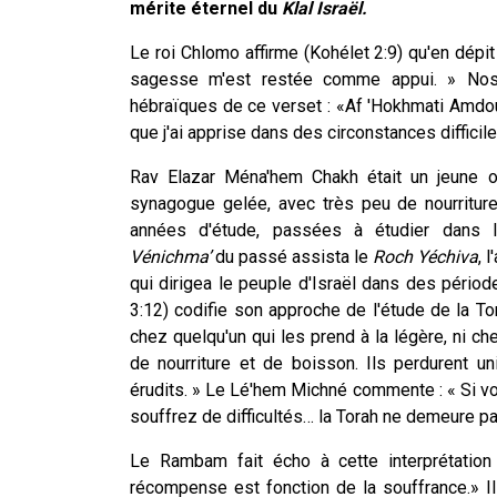
mérite éternel du
Klal Israël.
Le roi Chlomo affirme (Kohélet 2:9) qu'en dépit
sagesse m'est restée comme appui. » Nos 
hébraïques de ce verset : «Af 'Hokhmati Amdo
que j'ai apprise dans des circonstances diffici
Rav Elazar Ména'hem Chakh était un jeune o
synagogue gelée, avec très peu de nourriture
années d'étude, passées à étudier dans 
Vénichma’
du passé assista le
Roch
Yéchiva
, 
qui dirigea le peuple d'Israël dans des période
3:12) codifie son approche de l'étude de la To
chez quelqu'un qui les prend à la légère, ni c
de nourriture et de boisson. Ils perdurent 
érudits. » Le Lé'hem Michné commente : « Si 
souffrez de difficultés… la Torah ne demeure pa
Le Rambam fait écho à cette interprétatio
récompense est fonction de la souffrance.» Il é