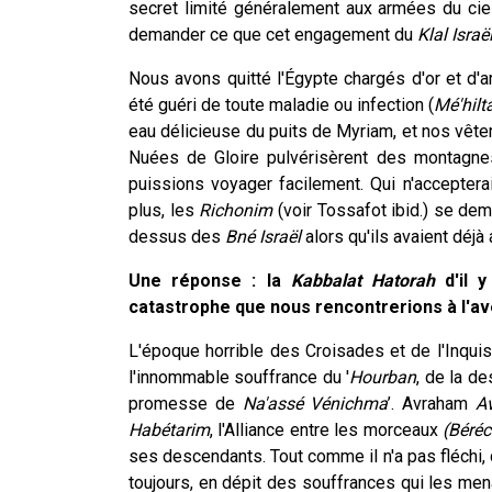
secret limité généralement aux armées du ciel 
demander ce que cet engagement du
Klal Israë
Nous avons quitté l'Égypte chargés d'or et d'a
été guéri de toute maladie ou infection (
Mé'hilt
eau délicieuse du puits de Myriam, et nos vêt
Nuées de Gloire pulvérisèrent des montagnes
puissions voyager facilement. Qui n'accepter
plus, les
Richonim
(voir Tossafot ibid.) se dem
dessus des
Bné Israël
alors qu'ils avaient déjà 
Une réponse : la
Kabbalat
Hatorah
d'il y
catastrophe que nous rencontrerions à l'av
L'époque horrible des Croisades et de l'Inqui
l'innommable souffrance du '
Hourban
, de la de
promesse de
Na'assé
Vénichma
’. Avraham
A
Habétarim
, l'Alliance entre les morceaux
(Béréc
ses descendants. Tout comme il n'a pas fléchi,
toujours, en dépit des souffrances qui les mena