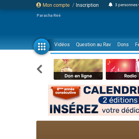
Mon compte
/
Inscription
3 personnes 
Odaya vient 
Paracha Réé
3 personn
3 personn
2 personnes 
Vidéos
Question au Rav
Dons
F
13 personnes
30 perso
Il reste 
12 nouve
3 personnes 
2 personnes 
2 nouvel
3 personnes 
8 personn
Nouvelle émis