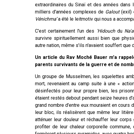
extraordinaires du Sinaï et des années dans
milliers d'années complexes de
Galout
(exil)
Vénichma’
a été le leitmotiv qui nous a accomp
C'est certainement l'un des
'Hidouch
du
Na'a
survivre spirituellement aussi bien que phys
autre nation, même s'ils n'avaient souffert que
Un article du Rav Moché Bauer m'a rappel
parents survivants de la guerre et de nom
Un groupe de Musselmen, les squelettes ambu
mort, revenaient au camp suite à une « actio
désinfectés pour leur propre bien, les prisonn
étaient restés debout pendant seize heures d'aff
grand nombre d'entre eux mouraient en cours de 
leur bloc, ils réalisèrent que même leur litière
atténuer leur douleur et réchauffer leur corp
profiter de leur chaleur corporelle commune
formèrent plusieurs pyramides, avec quatre hom