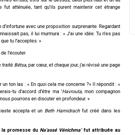
 fut atténuée, tant qu'ils purent maintenir cet étrange
d'infortune avec une proposition surprenante. Regardant
nnaissait pas, il lui murmura : « J'ai une idée. Tu n'es pas
 que tu l'acceptes. »
de l'écouter.
 traité
Bétsa
, par cœur, et chaque jour, j'ai révisé une page
un ton las : « En quoi cela me concerne ?» Il répondit : «
ais-tu d'accord d'être ma '
Havrouta
, mon compagnon
 nous pourrons en discuter en profondeur. »
siaste accepta et un
Beth Hamidrach
fut créé dans les
e la promesse du
Na'assé
Vénichma’
fut attribuée au