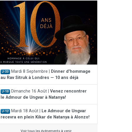
Mardi 8 Septembre |
Dinner d'hommage
J-33
au Rav Sitruk à Londres — 10 ans déjà
Dimanche 16 Août |
Venez rencontrer
J-10
le Admour de Ungvar à Natanya!
Mardi 18 Août |
Le Admour de Ungvar
J-12
recevra en plein Kikar de Natanya à Alonzo!
Voir tous les événements à venir