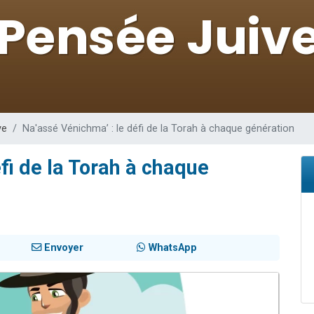
 viennent de demander une bénédiction
49 places pour étudier en groupe sur Zoom
de donner son Maasser
ent de donner son Maasser
viennent de nous rejoindre sur WhatsApp
ve
Na'assé Vénichma’ : le défi de la Torah à chaque génération
fi de la Torah à chaque
Envoyer
WhatsApp