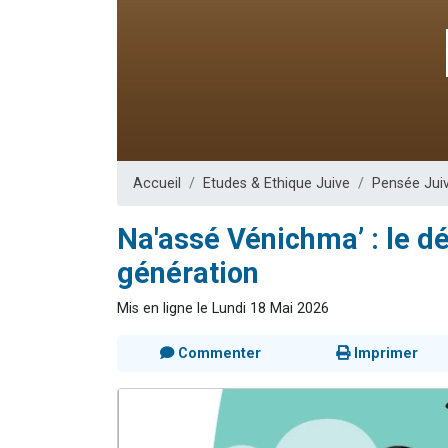
61 personnes
Il reste 
Ariel vient 
Nathaniel vi
4 personnes 
Accueil
Etudes & Ethique Juive
Pensée Jui
Na'assé Vénichma’ : le dé
génération
Mis en ligne le Lundi 18 Mai 2026
Commenter
Imprimer