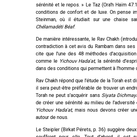
sérénité et le repos. » Le Taz (Ora'h Haïm 47:
conditions de confort et de luxe. On pense 
Steinman, où il étudiait sur une chaise s
Chélamadéti
Béaf
.
De manière intéressante, le Rav Chakh (introduc
contradiction à cet avis du Rambam dans ses
cite que l'une des 48 méthodes d'acquisitio
comme le
Yichouv
Hada'at
, la sérénité d'esp
dans des conditions qui permettent à l'homme de
Rav Chakh répond que l'étude de la Torah est di
il sera peut-être préférable de trouver un endro
Torah ne peut s'acquérir sans
Siyata
Dichmay
de créer une sérénité au milieu de l'adversit
Yichouv
Hada'at
, mais nous devons créer un
autour de nous.
Le Steipler (Birkat Pérets, p. 36) suggère deu
souffrent pour elle. Tout d'abord, il est n