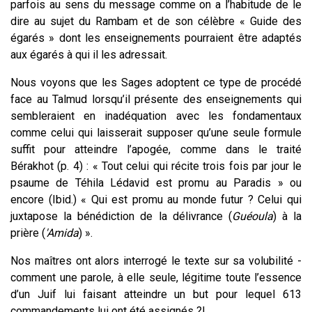
parfois au sens du message comme on a l’habitude de le
dire au sujet du Rambam et de son célèbre « Guide des
égarés » dont les enseignements pourraient être adaptés
aux égarés à qui il les adressait.
Nous voyons que les Sages adoptent ce type de procédé
face au Talmud lorsqu’il présente des enseignements qui
sembleraient en inadéquation avec les fondamentaux
comme celui qui laisserait supposer qu’une seule formule
suffit pour atteindre l’apogée, comme dans le traité
Bérakhot (p. 4) : « Tout celui qui récite trois fois par jour le
psaume de Téhila Lédavid est promu au Paradis » ou
encore (Ibid.) « Qui est promu au monde futur ? Celui qui
juxtapose la bénédiction de la délivrance (
Guéoula
) à la
prière (
'Amida
) ».
Nos maîtres ont alors interrogé le texte sur sa volubilité -
comment une parole, à elle seule, légitime toute l’essence
d’un Juif lui faisant atteindre un but pour lequel 613
commandements lui ont été assignés ?!