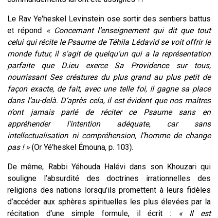
Le Rav Ye'heskel Levinstein ose sortir des sentiers battus
et répond
« Concernant l’enseignement qui dit que tout
celui qui récite le Psaume de Téhila Lédavid se voit offrir le
monde futur, il s’agit de quelqu’un qui a la représentation
parfaite que D.ieu exerce Sa Providence sur tous,
nourrissant Ses créatures du plus grand au plus petit de
façon exacte, de fait, avec une telle foi, il gagne sa place
dans l’au-delà. D’après cela, il est évident que nos maîtres
n’ont jamais parlé de réciter ce Psaume sans en
appréhender l’intention adéquate, car sans
intellectualisation ni compréhension, l’homme de change
pas ! »
(Or Yé'heskel Émouna, p. 103).
De même, Rabbi Yéhouda Halévi dans son Khouzari qui
souligne l’absurdité des doctrines irrationnelles des
religions des nations lorsqu’ils promettent à leurs fidèles
d’accéder aux sphères spirituelles les plus élevées par la
récitation d’une simple formule, il écrit :
« Il est