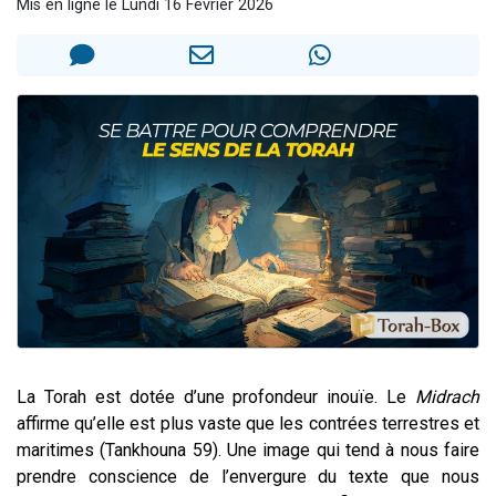
Mis en ligne le Lundi 16 Février 2026
13 personnes viennent de demander une bénédiction
30 personnes viennent de faire un don pour Sauvez la jambe de Yohan
Il reste 49 places pour étudier en groupe sur Zoom
12 nouvelles musiques dans Torah-Box Music
29 personnes viennent de demander une bénédiction
La Torah est dotée d’une profondeur inouïe. Le
Midrach
affirme qu’elle est plus vaste que les contrées terrestres et
maritimes (Tankhouna 59). Une image qui tend à nous faire
prendre conscience de l’envergure du texte que nous