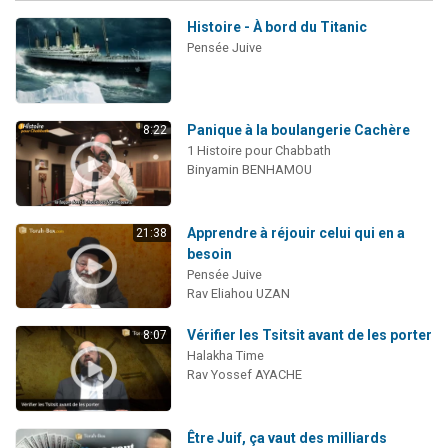
Histoire - À bord du Titanic
Pensée Juive
Panique à la boulangerie Cachère
8:22
1 Histoire pour Chabbath
Binyamin BENHAMOU
Apprendre à réjouir celui qui en a
21:38
besoin
Pensée Juive
Rav Eliahou UZAN
Vérifier les Tsitsit avant de les porter
8:07
Halakha Time
Rav Yossef AYACHE
Être Juif, ça vaut des milliards