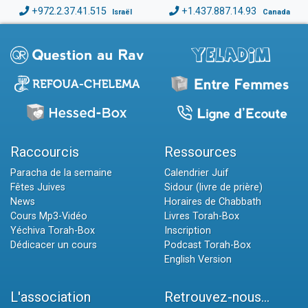
+972.2.37.41.515
+1.437.887.14.93
Israël
Canada
Raccourcis
Ressources
Paracha de la semaine
Calendrier Juif
Fêtes Juives
Sidour (livre de prière)
News
Horaires de Chabbath
Cours Mp3-Vidéo
Livres Torah-Box
Yéchiva Torah-Box
Inscription
Dédicacer un cours
Podcast Torah-Box
English Version
L'association
Retrouvez-nous...