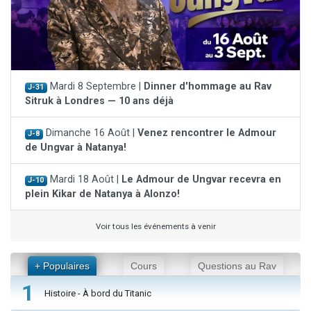
Mardi 8 Septembre |
Dinner d'hommage au Rav
J-31
Sitruk à Londres — 10 ans déjà
Dimanche 16 Août |
Venez rencontrer le Admour
J-8
de Ungvar à Natanya!
Mardi 18 Août |
Le Admour de Ungvar recevra en
J-10
plein Kikar de Natanya à Alonzo!
Voir tous les événements à venir
+ Populaires
Cours
Questions au Rav
1
Histoire - À bord du Titanic