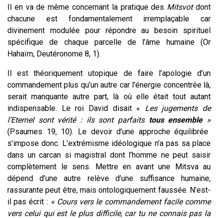
Il en va de même concernant la pratique des
Mitsvot
dont
chacune est fondamentalement irremplaçable car
divinement modulée pour répondre au besoin spirituel
spécifique de chaque parcelle de l’âme humaine (Or
Hahaïm, Deutéronome 8, 1).
Il est théoriquement utopique de faire l’apologie d’un
commandement plus qu’un autre car l’énergie concentrée là,
serait manquante autre part, là où elle était tout autant
indispensable. Le roi David disait «
Les jugements de
l’Eternel sont vérité : ils sont parfaits
tous ensemble
»
(Psaumes 19, 10). Le devoir d’une approche équilibrée
s’impose donc. L’extrémisme idéologique n’a pas sa place
dans un carcan si magistral dont l’homme ne peut saisir
complètement le sens. Mettre en avant une Mitsva au
dépend d’une autre relève d’une suffisance humaine,
rassurante peut être, mais ontologiquement faussée. N’est-
il pas écrit :
« C
ours vers le commandement facile comme
vers celui qui est le plus difficile, car tu ne connais pas la