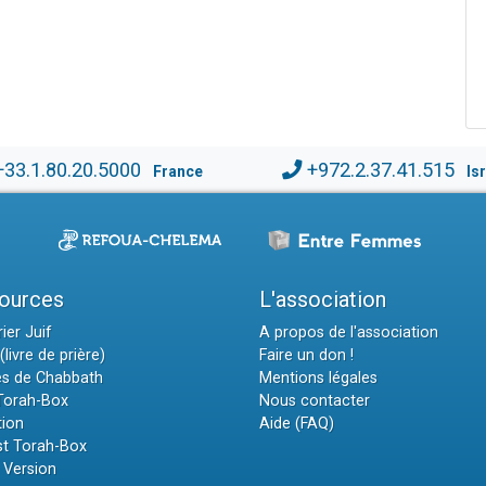
+33.1.80.20.5000
+972.2.37.41.515
France
Is
ources
L'association
ier Juif
A propos de l'association
(livre de prière)
Faire un don !
es de Chabbath
Mentions légales
 Torah-Box
Nous contacter
tion
Aide (FAQ)
t Torah-Box
 Version