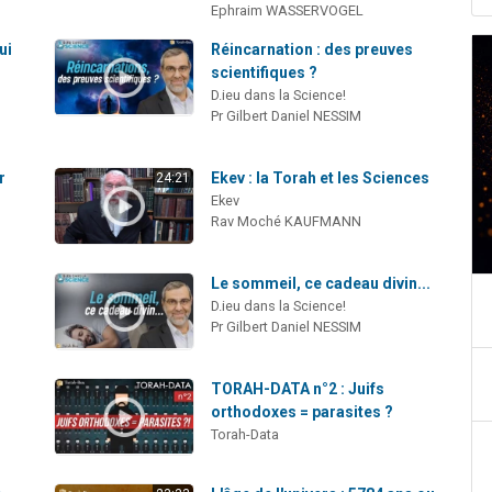
Ephraim WASSERVOGEL
ui
Réincarnation : des preuves
scientifiques ?
D.ieu dans la Science!
Pr Gilbert Daniel NESSIM
r
Ekev : la Torah et les Sciences
24:21
Ekev
Rav Moché KAUFMANN
Le sommeil, ce cadeau divin...
D.ieu dans la Science!
Pr Gilbert Daniel NESSIM
TORAH-DATA n°2 : Juifs
orthodoxes = parasites ?
Torah-Data