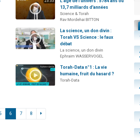
s
L'âge de l'univers : 5784 ans ou
23:33
13,7 milliards d'années
Science & Torah
Rav Mordehai BITTON
La science, un don divin :
Torah VS Science : le faux
débat
La science, un don divin
Ephraim WASSERVOGEL
e
Torah-Data n°1 : La vie
humaine, fruit du hasard ?
Torah-Data
5
6
7
8