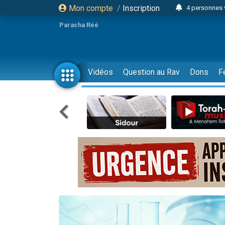
Mon compte
/
Inscription
4 personnes 
3 personnes 
Paracha Réé
Odaya vient 
3 personn
3 personn
Vidéos
Question au Rav
Dons
F
13 personnes
2 personnes 
30 perso
Il reste 
12 nouve
3 personnes 
2 personnes 
3 personnes 
2 nouvel
8 personn