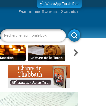
WhatsApp Torah-Box
Mon compte
Calendrier
Columbus
re
vertissements
Livres
Rabbanim