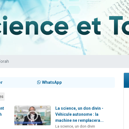
sion radio : Visions de grandeur n°104 : Le Chabbath et le Birkat Hamazone à 
 viennent de demander une bénédiction
de donner son Maasser
49 places pour étudier en groupe sur Zoom
 donner son Maasser
Torah
er
WhatsApp
es
nt
La science, un don divin -
h
Véhicule autonome : la
machine ne remplacera...
La science, un don divin