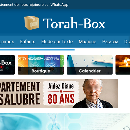
viennent de nous rejoindre sur WhatsApp
viennent de nous rejoindre sur WhatsApp
de donner son Maasser
es viennent de faire un don pour 5 jours de vacances aux Orphelins
es viennent de faire un don pour Diane, 80 ans, dans un appartement insalub
emmes
Enfants
Etude sur Texte
Musique
Paracha
Di
 viennent de demander une bénédiction
viennent de nous rejoindre sur WhatsApp
nnes viennent de faire un don pour Sauvez la jambe de Yohan
49 places pour étudier en groupe sur Zoom
lles musiques dans Torah-Box Music
viennent de nous rejoindre sur WhatsApp
viennent de nous rejoindre sur WhatsApp
viennent de nous rejoindre sur WhatsApp
les musiques dans Torah-Box Music
es viennent de faire un don pour Tsédaka : pauvres d'Israel