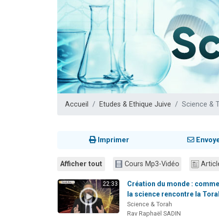
Nouvelle émis
61 personnes
Ariel vient 
Il reste 
Eva vient de
Accueil
Etudes & Ethique Juive
Science & 
Imprimer
Envoy
Afficher tout
Cours Mp3-Vidéo
Articl
Création du monde : comme
22:33
la science rencontre la Tora
Science & Torah
Rav Raphaël SADIN