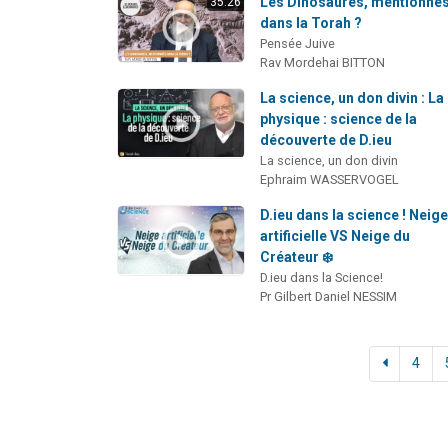
Les Dinosaures, mentionné
35:26
dans la Torah ?
Pensée Juive
Rav Mordehai BITTON
La science, un don divin : La
physique : science de la
découverte de D.ieu
La science, un don divin
Ephraim WASSERVOGEL
D.ieu dans la science ! Neig
artificielle VS Neige du
Créateur ❄️
D.ieu dans la Science!
Pr Gilbert Daniel NESSIM
4