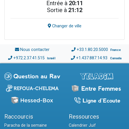
Entrée à
20:11
Sortie à
21:12
Changer de ville
Nous contacter
+33.1.80.20.5000
France
+972.2.37.41.515
+1.437.887.14.93
Israël
Canada
Raccourcis
Ressources
Paracha de la semaine
Calendrier Juif