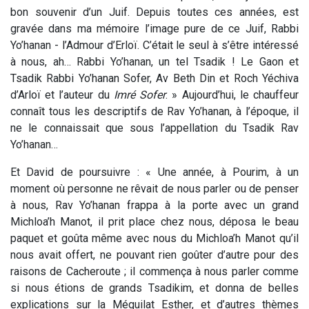
bon souvenir d’un Juif. Depuis toutes ces années, est
gravée dans ma mémoire l’image pure de ce Juif, Rabbi
Yo’hanan - l’Admour d’Erloï. C’était le seul à s’être intéressé
à nous, ah… Rabbi Yo’hanan, un tel Tsadik ! Le Gaon et
Tsadik Rabbi Yo’hanan Sofer, Av Beth Din et Roch Yéchiva
d’Arloï et l’auteur du
Imré Sofer
. » Aujourd’hui, le chauffeur
connaît tous les descriptifs de Rav Yo’hanan, à l’époque, il
ne le connaissait que sous l’appellation du Tsadik Rav
Yo’hanan…
Et David de poursuivre : « Une année, à Pourim, à un
moment où personne ne rêvait de nous parler ou de penser
à nous, Rav Yo’hanan frappa à la porte avec un grand
Michloa’h Manot, il prit place chez nous, déposa le beau
paquet et goûta même avec nous du Michloa’h Manot qu’il
nous avait offert, ne pouvant rien goûter d’autre pour des
raisons de Cacheroute ; il commença à nous parler comme
si nous étions de grands Tsadikim, et donna de belles
explications sur la Méguilat Esther, et d’autres thèmes