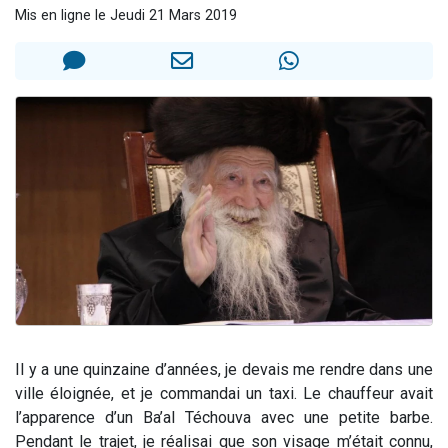
Mis en ligne le Jeudi 21 Mars 2019
13 personnes viennent de demander une bénédiction
30 personnes viennent de faire un don pour Sauvez la jambe de Yohan
Il reste 49 places pour étudier en groupe sur Zoom
12 nouvelles musiques dans Torah-Box Music
29 personnes viennent de demander une bénédiction
Il y a une quinzaine d’années, je devais me rendre dans une
ville éloignée, et je commandai un taxi. Le chauffeur avait
l’apparence d’un Ba’al Téchouva avec une petite barbe.
Pendant le trajet, je réalisai que son visage m’était connu,