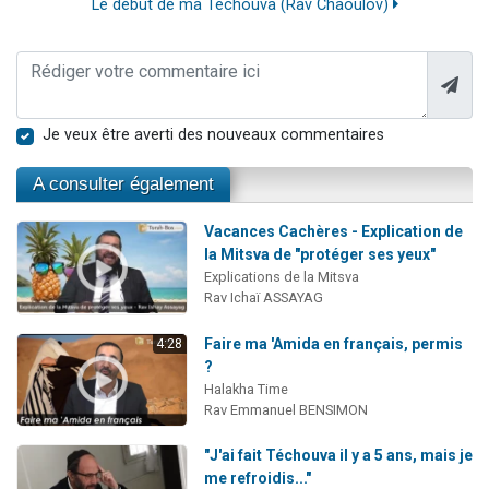
Le début de ma Téchouva (Rav Chaoulov)
Je veux être averti des nouveaux commentaires
A consulter également
Vacances Cachères - Explication de
la Mitsva de "protéger ses yeux"
Explications de la Mitsva
Rav Ichaï ASSAYAG
Faire ma 'Amida en français, permis
4:28
?
Halakha Time
Rav Emmanuel BENSIMON
"J'ai fait Téchouva il y a 5 ans, mais je
me refroidis..."