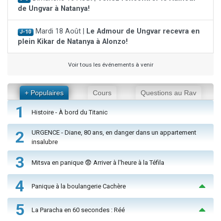
de Ungvar à Natanya!
Mardi 18 Août |
Le Admour de Ungvar recevra en
J-10
plein Kikar de Natanya à Alonzo!
Voir tous les événements à venir
+ Populaires
Cours
Questions au Rav
1
Histoire - À bord du Titanic
2
URGENCE - Diane, 80 ans, en danger dans un appartement
insalubre
3
Mitsva en panique 😨 Arriver à l'heure à la Téfila
4
Panique à la boulangerie Cachère
5
La Paracha en 60 secondes : Réé