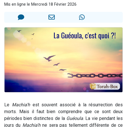
Mis en ligne le Mercredi 18 Février 2026
13 personnes viennent de demander une bénédiction
30 personnes viennent de faire un don pour Sauvez la jambe de Yohan
Il reste 49 places pour étudier en groupe sur Zoom
12 nouvelles musiques dans Torah-Box Music
29 personnes viennent de demander une bénédiction
Le
Machia'h
est souvent associé à la résurrection des
morts. Mais il faut bien comprendre que ce sont deux
périodes bien distinctes de la
Guéoula
. La vie pendant les
jours du
Machia'h
ne sera pas tellement différente de ce