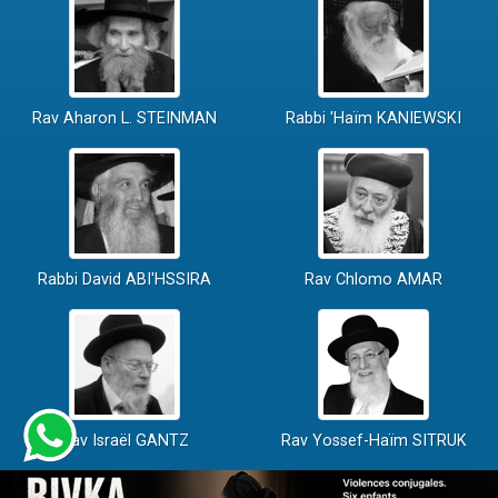
Rav Aharon L. STEINMAN
Rabbi 'Haïm KANIEWSKI
Rabbi David ABI'HSSIRA
Rav Chlomo AMAR
Rav Israël GANTZ
Rav Yossef-Haïm SITRUK