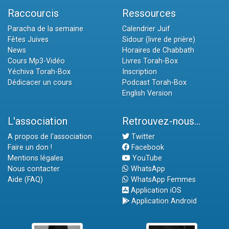
Raccourcis
Ressources
Paracha de la semaine
Calendrier Juif
Fêtes Juives
Sidour (livre de prière)
News
Horaires de Chabbath
Cours Mp3-Vidéo
Livres Torah-Box
Yéchiva Torah-Box
Inscription
Dédicacer un cours
Podcast Torah-Box
English Version
L'association
Retrouvez-nous...
A propos de l'association
Twitter
Faire un don !
Facebook
Mentions légales
YouTube
Nous contacter
WhatsApp
Aide (FAQ)
WhatsApp Femmes
Application iOS
Application Android