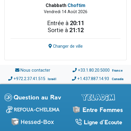
Chabbath
Choftim
Vendredi 14 Août 2026
Entrée à
20:11
Sortie à
21:12
Changer de ville
Nous contacter
+33.1.80.20.5000
France
+972.2.37.41.515
+1.437.887.14.93
Israël
Canada