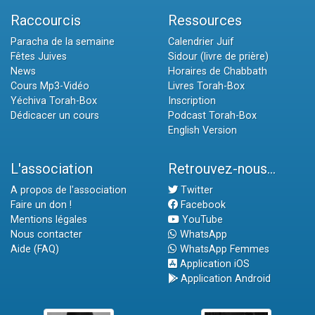
Raccourcis
Ressources
Paracha de la semaine
Calendrier Juif
Fêtes Juives
Sidour (livre de prière)
News
Horaires de Chabbath
Cours Mp3-Vidéo
Livres Torah-Box
Yéchiva Torah-Box
Inscription
Dédicacer un cours
Podcast Torah-Box
English Version
L'association
Retrouvez-nous...
A propos de l'association
Twitter
Faire un don !
Facebook
Mentions légales
YouTube
Nous contacter
WhatsApp
Aide (FAQ)
WhatsApp Femmes
Application iOS
Application Android