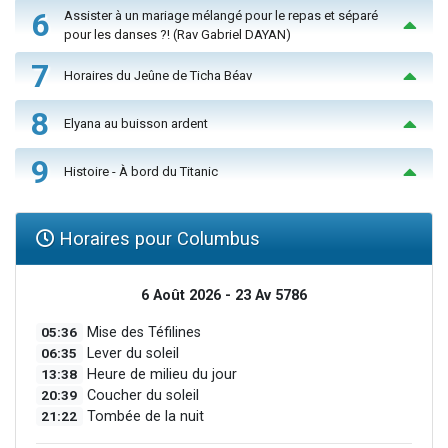
6
Assister à un mariage mélangé pour le repas et séparé
pour les danses ?! (Rav Gabriel DAYAN)
7
Horaires du Jeûne de Ticha Béav
8
Elyana au buisson ardent
9
Histoire - À bord du Titanic
Horaires pour Columbus
6 Août 2026 - 23 Av 5786
05:36
Mise des Téfilines
06:35
Lever du soleil
13:38
Heure de milieu du jour
20:39
Coucher du soleil
21:22
Tombée de la nuit