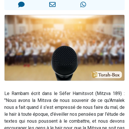
Ariel vient de donner son Maasser
Il reste 49 places pour étudier en groupe sur Zoom
Nathaniel vient de donner son Maasser
6 personnes viennent de faire un don pour 5 enfants déjà orphelins risquent de perdre leur maman
3 personnes viennent de nous rejoindre sur WhatsApp
Le Rambam écrit dans le Séfer Hamitsvot (Mitzva 189) :
''Nous avons la Mitsva de nous souvenir de ce qu'Amalek
nous a fait quand il s'est empressé de nous faire du mal, de
le haïr à toute époque, d'éveiller nos pensées par l'étude de
textes qui nous poussent à le combattre, et nous devons
encourager les gens à le haïr pour que la Mitsva ne soit pas