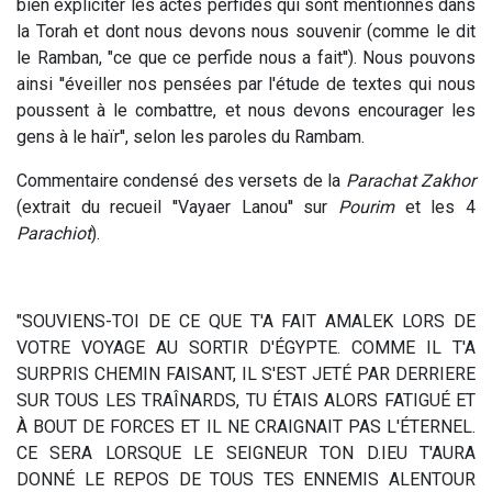
bien expliciter les actes perfides qui sont mentionnés dans
la Torah et dont nous devons nous souvenir (comme le dit
le Ramban, "ce que ce perfide nous a fait''). Nous pouvons
ainsi ''éveiller nos pensées par l'étude de textes qui nous
poussent à le combattre, et nous devons encourager les
gens à le haïr'', selon les paroles du Rambam.
Commentaire condensé des versets de la
Parachat Zakhor
(extrait du recueil ''Vayaer Lanou'' sur
Pourim
et les 4
Parachiot
).
"SOUVIENS-TOI DE CE QUE T'A FAIT AMALEK LORS DE
VOTRE VOYAGE AU SORTIR D'ÉGYPTE. COMME IL T'A
SURPRIS CHEMIN FAISANT, IL S'EST JETÉ PAR DERRIERE
SUR TOUS LES TRAÎNARDS, TU ÉTAIS ALORS FATIGUÉ ET
À BOUT DE FORCES ET IL NE CRAIGNAIT PAS L'ÉTERNEL.
CE SERA LORSQUE LE SEIGNEUR TON D.IEU T'AURA
DONNÉ LE REPOS DE TOUS TES ENNEMIS ALENTOUR