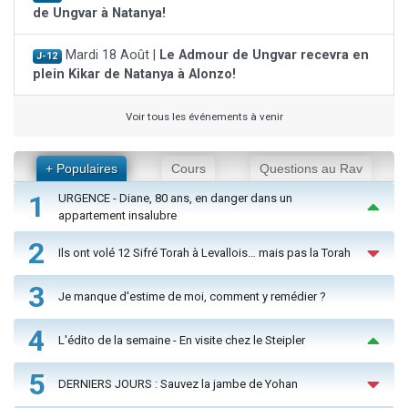
de Ungvar à Natanya!
Mardi 18 Août |
Le Admour de Ungvar recevra en
J-12
plein Kikar de Natanya à Alonzo!
Voir tous les événements à venir
+ Populaires
Cours
Questions au Rav
1
URGENCE - Diane, 80 ans, en danger dans un
appartement insalubre
2
Ils ont volé 12 Sifré Torah à Levallois… mais pas la Torah
3
Je manque d'estime de moi, comment y remédier ?
4
L'édito de la semaine - En visite chez le Steipler
5
DERNIERS JOURS : Sauvez la jambe de Yohan