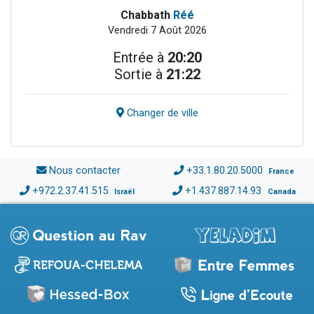
Chabbath
Réé
Vendredi 7 Août 2026
Entrée à
20:20
Sortie à
21:22
Changer de ville
Nous contacter
+33.1.80.20.5000
France
+972.2.37.41.515
+1.437.887.14.93
Israël
Canada