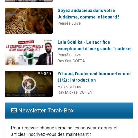
Soyez audacieux dans votre
Judaïsme, comme le léopard !
Pensée Juive
Lala Soulika - Le sacrifice
exceptionnel d'une grande Tsadékèt
Pensée Juive
Rav Snir GOËTA
Yi'houd, l'isolement homme-femme
8:18
(1/2) : introduction
Halakha Time
Rav Mickaël COHEN
Newsletter Torah-Box
Pour recevoir chaque semaine les nouveaux cours et
articles, inscrivez-vous dès maintenant :