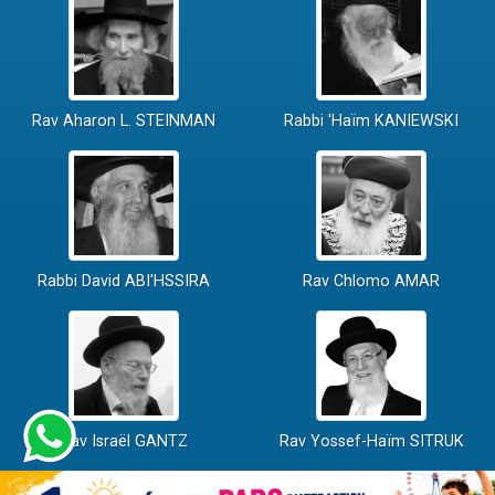
Rav Aharon L. STEINMAN
Rabbi 'Haïm KANIEWSKI
Rabbi David ABI'HSSIRA
Rav Chlomo AMAR
Rav Israël GANTZ
Rav Yossef-Haïm SITRUK