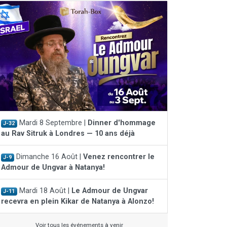
Mardi 8 Septembre |
Dinner d'hommage
J-32
au Rav Sitruk à Londres — 10 ans déjà
Dimanche 16 Août |
Venez rencontrer le
J-9
Admour de Ungvar à Natanya!
Mardi 18 Août |
Le Admour de Ungvar
J-11
recevra en plein Kikar de Natanya à Alonzo!
Voir tous les événements à venir