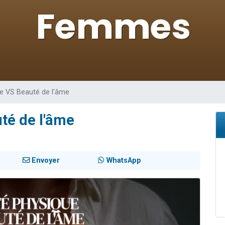
sion radio : Visions de grandeur n°104 : Le Chabbath et le Birkat Hamazone à 
 viennent de demander une bénédiction
de donner son Maasser
49 places pour étudier en groupe sur Zoom
 donner son Maasser
e VS Beauté de l'âme
té de l'âme
Envoyer
WhatsApp