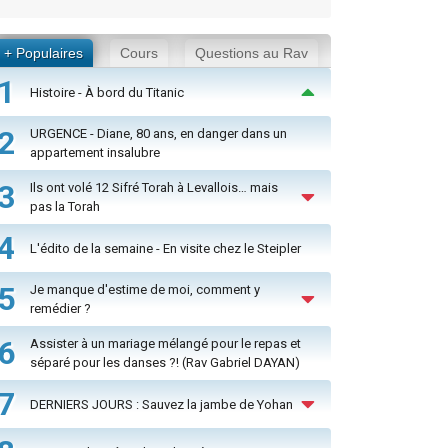
+ Populaires
Cours
Questions au Rav
1
Histoire - À bord du Titanic
2
URGENCE - Diane, 80 ans, en danger dans un
appartement insalubre
3
Ils ont volé 12 Sifré Torah à Levallois… mais
pas la Torah
4
L'édito de la semaine - En visite chez le Steipler
5
Je manque d'estime de moi, comment y
remédier ?
6
Assister à un mariage mélangé pour le repas et
séparé pour les danses ?! (Rav Gabriel DAYAN)
7
DERNIERS JOURS : Sauvez la jambe de Yohan