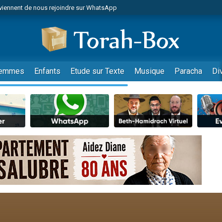
viennent de nous rejoindre sur WhatsApp
viennent de nous rejoindre sur WhatsApp
de donner son Maasser
es viennent de faire un don pour 5 jours de vacances aux Orphelins
es viennent de faire un don pour Diane, 80 ans, dans un appartement insalub
emmes
Enfants
Etude sur Texte
Musique
Paracha
Di
 viennent de demander une bénédiction
viennent de nous rejoindre sur WhatsApp
nnes viennent de faire un don pour Sauvez la jambe de Yohan
49 places pour étudier en groupe sur Zoom
lles musiques dans Torah-Box Music
viennent de nous rejoindre sur WhatsApp
viennent de nous rejoindre sur WhatsApp
viennent de nous rejoindre sur WhatsApp
les musiques dans Torah-Box Music
es viennent de faire un don pour Tsédaka : pauvres d'Israel