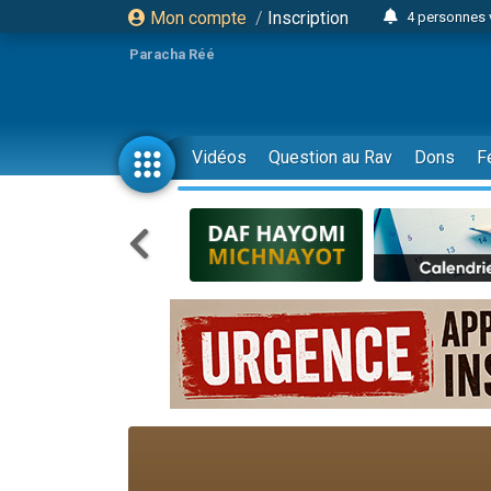
Mon compte
/
Inscription
4 personnes 
3 personnes 
Paracha Réé
Odaya vient 
3 personn
3 personn
Vidéos
Question au Rav
Dons
F
13 personnes
2 personnes 
30 perso
Il reste 
12 nouve
3 personnes 
2 personnes 
3 personnes 
2 nouvel
8 personn