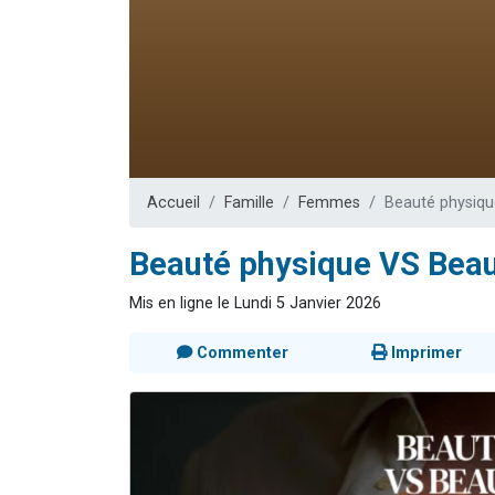
Nouvelle émis
61 personnes
Ariel vient 
Il reste 
Eva vient de
Accueil
Famille
Femmes
Beauté physiqu
Beauté physique VS Beau
Mis en ligne le Lundi 5 Janvier 2026
Commenter
Imprimer