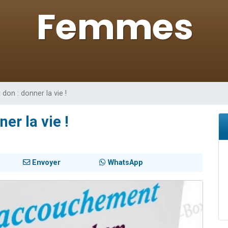
de donner son Maasser
49 places pour étudier en groupe sur Zoom
ent de donner son Maasser
es viennent de faire un don pour 5 enfants déjà orphelins risquent de perdre
viennent de nous rejoindre sur WhatsApp
on : donner la vie !
r la vie !
Envoyer
WhatsApp