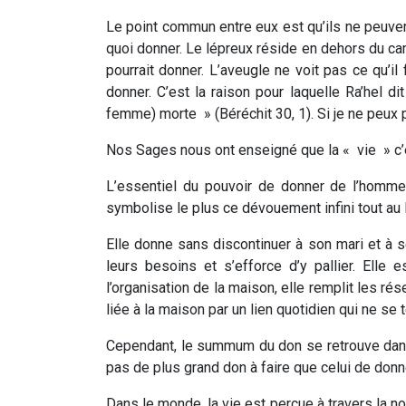
Le point commun entre eux est qu’ils ne peuven
quoi donner. Le lépreux réside en dehors du cam
pourrait donner. L’aveugle ne voit pas ce qu’il 
donner. C’est la raison pour laquelle
Ra’hel
di
femme) morte
» (
Béréchit 30, 1
). Si je ne peux
Nos Sages nous ont enseigné que la « vie » c’
L’essentiel du pouvoir de donner de l’homme
symbolise le plus ce dévouement infini tout au 
Elle donne sans discontinuer à son mari et à s
leurs besoins et s’efforce d’y pallier. Elle 
l’organisation de la maison, elle remplit les rés
liée à la maison par un lien quotidien qui ne se 
Cependant, le summum du don se retrouve dans
pas de plus grand don à faire que celui de donne
Dans le monde, la vie est perçue à travers la 