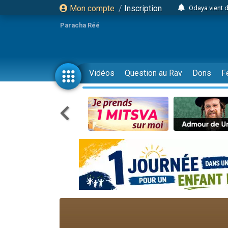
Mon compte
/
Inscription
Odaya vient 
3 personn
Paracha Réé
3 personn
2 personnes 
13 personnes
Vidéos
Question au Rav
Dons
F
12 nouve
30 perso
Il reste 
3 personnes 
2 personnes 
3 personnes 
2 nouvel
8 personn
Nouvelle émis
61 personnes