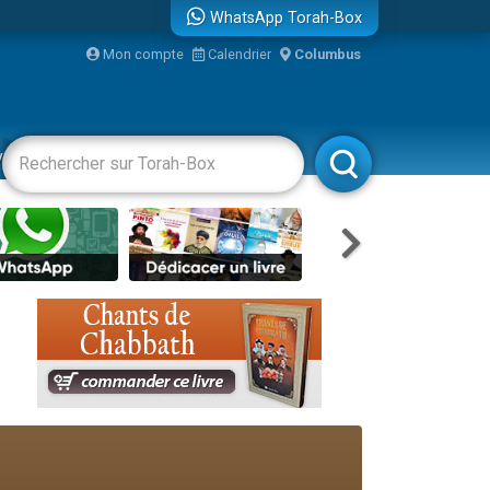
WhatsApp Torah-Box
Mon compte
Calendrier
Columbus
re
vertissements
Livres
Rabbanim
travers le temps