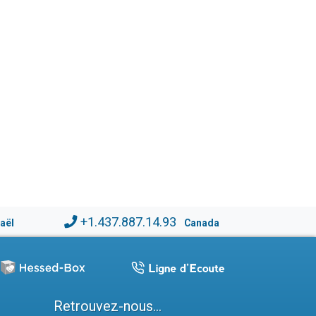
+1.437.887.14.93
raël
Canada
Retrouvez-nous...