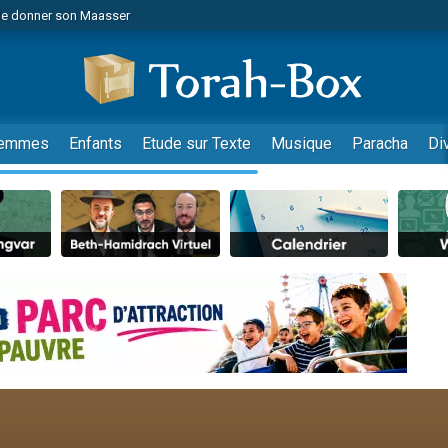
de donner son Maasser
es viennent de faire un don pour 5 jours de vacances aux Orphelins
es viennent de faire un don pour Diane, 80 ans, dans un appartement insalub
viennent de nous rejoindre sur WhatsApp
 viennent de demander une bénédiction
emmes
Enfants
Etude sur Texte
Musique
Paracha
Di
lles musiques dans Torah-Box Music
nnes viennent de faire un don pour Sauvez la jambe de Yohan
49 places pour étudier en groupe sur Zoom
viennent de nous rejoindre sur WhatsApp
viennent de nous rejoindre sur WhatsApp
viennent de nous rejoindre sur WhatsApp
les musiques dans Torah-Box Music
es viennent de faire un don pour Tsédaka : pauvres d'Israel
sion radio : Visions de grandeur n°104 : Le Chabbath et le Birkat Hamazone à 
 viennent de demander une bénédiction