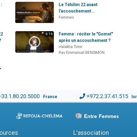
 :
Le Téhilim 22 avant
l'accouchement...
Femmes
22
Femme : réciter le "Gomel"
6:16
?
après un accouchement ?
Halakha Time
Rav Emmanuel BENSIMON
"
+33.1.80.20.5000
+972.2.37.41.515
France
Is
ources
L'association