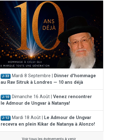
Mardi 8 Septembre |
Dinner d'hommage
J-33
au Rav Sitruk à Londres — 10 ans déjà
Dimanche 16 Août |
Venez rencontrer
J-10
le Admour de Ungvar à Natanya!
Mardi 18 Août |
Le Admour de Ungvar
J-12
recevra en plein Kikar de Natanya à Alonzo!
Voir tous les événements à venir