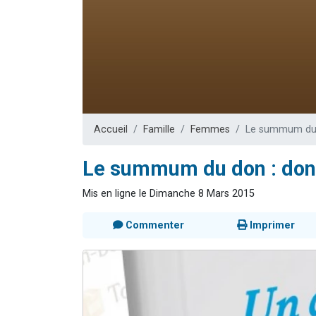
Ariel vient 
Il reste 
Nathaniel vi
6 personn
3 personnes 
Accueil
Famille
Femmes
Le summum du d
Le summum du don : donne
Mis en ligne le Dimanche 8 Mars 2015
Commenter
Imprimer