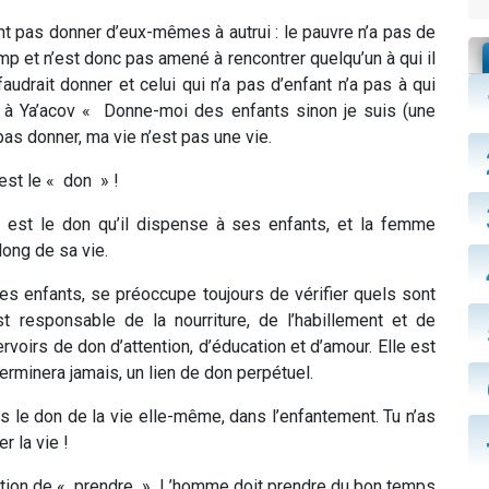
t pas donner d’eux-mêmes à autrui : le pauvre n’a pas de
p et n’est donc pas amené à rencontrer quelqu’un à qui il
faudrait donner et celui qui n’a pas d’enfant n’a pas à qui
t à
Ya’acov
«
Donne-moi des enfants sinon je suis (une
 pas donner, ma vie n’est pas une vie.
est le « don » !
 est le don qu’il dispense à ses enfants, et la femme
long de sa vie.
es enfants, se préoccupe toujours de vérifier quels sont
est responsable de la nourriture, de l’habillement et de
ervoirs de don d’attention, d’éducation et d’amour. Elle est
terminera jamais, un lien de don perpétuel.
 le don de la vie elle-même, dans l’enfantement.
Tu n’as
r la vie !
notion de « prendre ». L’homme doit prendre du bon temps