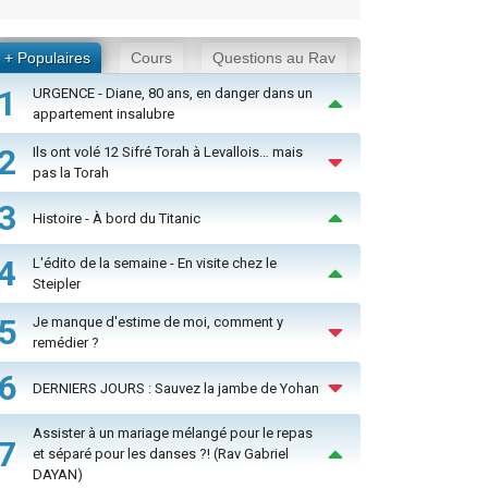
+ Populaires
Cours
Questions au Rav
1
URGENCE - Diane, 80 ans, en danger dans un
appartement insalubre
2
Ils ont volé 12 Sifré Torah à Levallois… mais
pas la Torah
3
Histoire - À bord du Titanic
4
L'édito de la semaine - En visite chez le
Steipler
5
Je manque d'estime de moi, comment y
remédier ?
6
DERNIERS JOURS : Sauvez la jambe de Yohan
Assister à un mariage mélangé pour le repas
7
et séparé pour les danses ?! (Rav Gabriel
DAYAN)