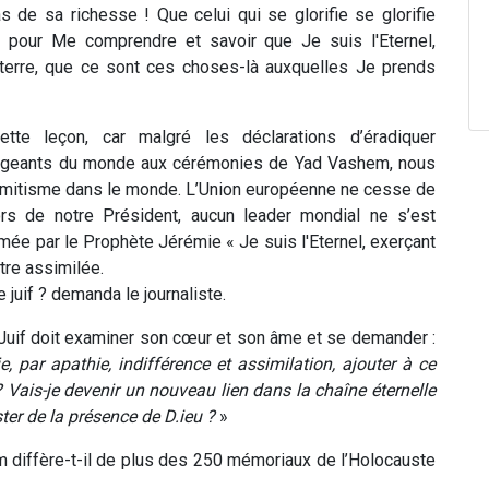
as de sa richesse ! Que celui qui se glorifie se glorifie
nt pour Me comprendre et savoir que Je suis l'Eternel,
la terre, que ce sont ces choses-là auxquelles Je prends
ette leçon, car malgré les déclarations d’éradiquer
dirigeants du monde aux cérémonies de Yad Vashem, nous
sémitisme dans le monde. L’Union européenne ne cesse de
rs de notre Président, aucun leader mondial ne s’est
mée par le Prophète Jérémie « Je suis l'Eternel, exerçant
 être assimilée.
juif ? demanda le journaliste.
Juif doit examiner son cœur et son âme et se demander :
e, par apathie, indifférence et assimilation, ajouter à ce
Vais-je devenir un nouveau lien dans la chaîne éternelle
ster de la présence de D.ieu ?
»
 diffère-t-il de plus des 250 mémoriaux de l’Holocauste