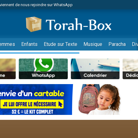
viennent de nous rejoindre sur WhatsApp
viennent de nous rejoindre sur WhatsApp
les musiques dans Torah-Box Music
es viennent de faire un don pour Tsédaka : pauvres d'Israel
es viennent de faire un don pour Diane, 80 ans, dans un appartement insalub
emmes
Enfants
Etude sur Texte
Musique
Paracha
Di
sion radio : Visions de grandeur n°104 : Le Chabbath et le Birkat Hamazone à 
 viennent de demander une bénédiction
nnes viennent de faire un don pour Sauvez la jambe de Yohan
49 places pour étudier en groupe sur Zoom
de donner son Maasser
ent de donner son Maasser
es viennent de faire un don pour 5 enfants déjà orphelins risquent de perdre
es viennent de faire un don pour Reloger Rivka, 6 enfants, victime de violences
 viennent de demander une bénédiction
49 places pour étudier en groupe sur Zoom