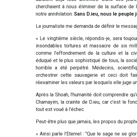
cherchaient à nous éliminer de la surface de l
notre annihilation.
Sans D.ieu, nous le peuple j
Le journaliste me demanda de définir le messag
« Le vingtième siècle, répondis-je, sera toujou
insondables tortures et massacre de six mil
comme l’effondrement de la culture et la civ
éduqué et le plus sophistiqué de tous, la socié
horrible a été perpétré. Médecins, scientif
orchestrer cette sauvagerie et ceci doit fa
réexaminer les valeurs par lesquels elle juge 
Après la Shoah, l’humanité doit comprendre qu’
Chamayim, la crainte de D.ieu, car c’est le fo
tout est voué à l’échec.
Peut-être plus que jamais, les propos du proph
« Ainsi parle l'Eternel : "Que le sage ne se glo