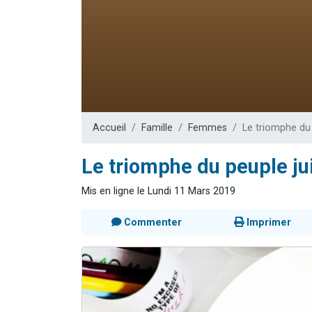
Dovan vient 
2 personnes 
2 personnes 
Malgorzata v
3 personnes 
Accueil
Famille
Femmes
Le triomphe du 
Le triomphe du peuple ju
Mis en ligne le Lundi 11 Mars 2019
Commenter
Imprimer