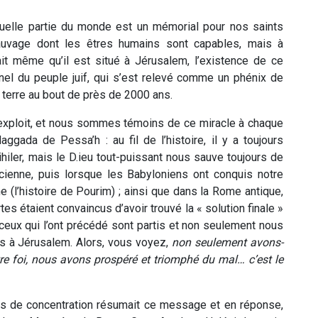
uelle partie du monde est un mémorial pour nos saints
auvage dont les êtres humains sont capables, mais à
ait même qu’il est situé à Jérusalem, l’existence de ce
el du peuple juif, qui s’est relevé comme un phénix de
 terre au bout de près de 2000 ans.
 exploit, et nous sommes témoins de ce miracle à chaque
gada de Pessa’h : au fil de l’histoire, il y a toujours
hiler, mais le D.ieu tout-puissant nous sauve toujours de
ncienne, puis lorsque les Babyloniens ont conquis notre
e (l’histoire de Pourim) ; ainsi que dans la Rome antique,
tes étaient convaincus d’avoir trouvé la « solution finale »
t ceux qui l’ont précédé sont partis et non seulement nous
à Jérusalem. Alors, vous voyez,
non seulement avons-
re foi, nous avons prospéré et triomphé du mal… c’est le
 de concentration résumait ce message et en réponse,