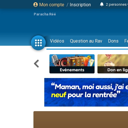
Mon compte
/
Inscription
2 personnes 
3 personnes 
Paracha Réé
2 nouvel
8 personn
4 personn
Vidéos
Question au Rav
Dons
F
Nouvelle émis
61 personnes
39 perso
Il reste 
Ariel vient 
Nathaniel vi
6 personn
2 personn
10 personnes
Il reste 