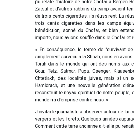
j’ai relaté l’histoire de notre Chofar à Bergen
Zatsal et d’autres rabbins du camp avaient te
de trois cents cigarettes, ils réussirent. La r
trois cents cigarettes dans les camps équi
bénédiction, sonné du Chofar, et bien enten
importe, nous avions soufflé dans le Chofar et r
« En conséquence, le terme de "survivant de 
simplement survécu à la Shoah, nous en avons tr
Torah dans le monde qui ont des noms aux con
Gour, Telz, Satmar, Pupa, Csenger, Klausenbe
Chtetlakh, des localités juives, mais si un s
Hamidrach, et une nouvelle génération d’ér
reconstruit le noyau spirituel de notre peuple, 
monde n’a d’emprise contre nous. »
J’invitai le journaliste à observer autour de lui 
vergers et les forêts. Quelques années auparava
Comment cette terre ancienne a-t-elle pu renaîtr