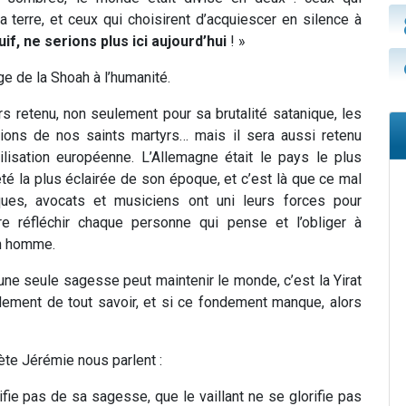
a terre, et ceux qui choisirent d’acquiescer en silence à
uif, ne serions plus ici aujourd’hui
! »
e de la Shoah à l’humanité.
rs retenu, non seulement pour sa brutalité satanique, les
lions de nos saints martyrs… mais il sera aussi retenu
ilisation européenne. L’Allemagne était le pays le plus
té la plus éclairée de son époque, et c’est là que ce mal
iques, avocats et musiciens ont uni leurs forces pour
ire réfléchir chaque personne qui pense et l’obliger à
un homme.
une seule sagesse peut maintenir le monde, c’est la Yirat
ndement de tout savoir, et si ce fondement manque, alors
ète Jérémie nous parlent :
rifie pas de sa sagesse, que le vaillant ne se glorifie pas