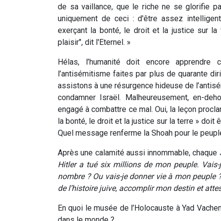
de sa vaillance, que le riche ne se glorifie p
uniquement de ceci : d'être assez intellige
exerçant la bonté, le droit et la justice sur 
plaisir", dit l'Eternel. »
Hélas, l’humanité doit encore apprendre c
l’antisémitisme faites par plus de quarante 
assistons à une résurgence hideuse de l’anti
condamner Israël. Malheureusement, en-deho
engagé à combattre ce mal. Oui, la leçon procla
la bonté, le droit et la justice sur la terre » doit
Quel message renferme la Shoah pour le peuple 
Après une calamité aussi innommable, chaque 
Hitler a tué six millions de mon peuple. Vais-j
nombre ? Ou vais-je donner vie à mon peuple ? 
de l’histoire juive, accomplir mon destin et atte
En quoi le musée de l’Holocauste à Yad Vachem
dans le monde ?