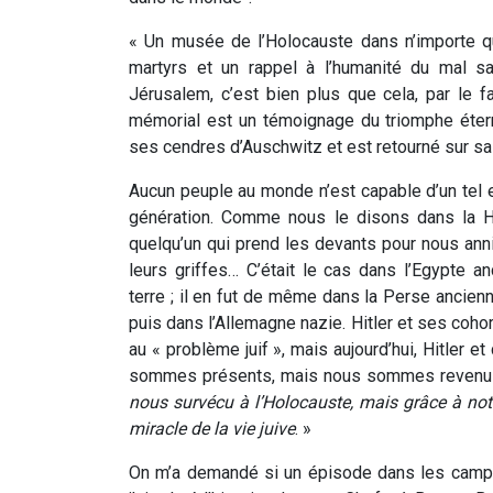
« Un musée de l’Holocauste dans n’importe q
martyrs et un rappel à l’humanité du mal s
Jérusalem, c’est bien plus que cela, par le f
mémorial est un témoignage du triomphe étern
ses cendres d’Auschwitz et est retourné sur sa
Aucun peuple au monde n’est capable d’un tel
génération. Comme nous le disons dans la Hag
quelqu’un qui prend les devants pour nous anni
leurs griffes… C’était le cas dans l’Egypte a
terre ; il en fut de même dans la Perse ancienn
puis dans l’Allemagne nazie. Hitler et ses cohor
au « problème juif », mais aujourd’hui, Hitler e
sommes présents, mais nous sommes revenus 
nous survécu à l’Holocauste, mais grâce à not
miracle de la vie juive
. »
On m’a demandé si un épisode dans les camps