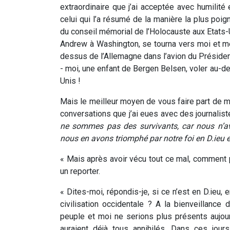
extraordinaire que j’ai acceptée avec humilit
celui qui l’a résumé de la manière la plus poi
du conseil mémorial de l’Holocauste aux Etats-Un
Andrew à Washington, se tourna vers moi et me
dessus de l’Allemagne dans l’avion du Président.
- moi, une enfant de Bergen Belsen, voler au-d
Unis !
Mais le meilleur moyen de vous faire part de 
conversations que j’ai eues avec des journaliste
ne sommes pas des survivants, car nous n’a
nous en avons triomphé par notre foi en D.ieu e
« Mais après avoir vécu tout ce mal, comment 
un reporter.
« Dites-moi, répondis-je, si ce n’est en D.ieu, 
civilisation occidentale ? A la bienveillance 
peuple et moi ne serions plus présents aujour
auraient déjà tous annihilés. Dans ces jou