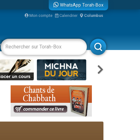
WhatsApp Torah-Box
Mon compte
Calendrier
Columbus
re
vertissements
Livres
Rabbanim
travers le temps
 leur maman
...