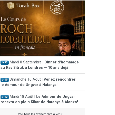
Mardi 8 Septembre |
Dinner d'hommage
J-33
au Rav Sitruk à Londres — 10 ans déjà
Dimanche 16 Août |
Venez rencontrer
J-10
le Admour de Ungvar à Natanya!
Mardi 18 Août |
Le Admour de Ungvar
J-12
recevra en plein Kikar de Natanya à Alonzo!
Voir tous les événements à venir