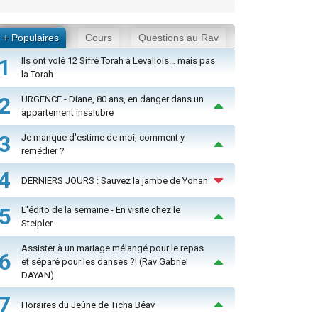
+ Populaires
Cours
Questions au Rav
1
Ils ont volé 12 Sifré Torah à Levallois… mais pas
la Torah
2
URGENCE - Diane, 80 ans, en danger dans un
appartement insalubre
3
Je manque d'estime de moi, comment y
remédier ?
4
DERNIERS JOURS : Sauvez la jambe de Yohan
5
L'édito de la semaine - En visite chez le
Steipler
Assister à un mariage mélangé pour le repas
6
et séparé pour les danses ?! (Rav Gabriel
DAYAN)
7
Horaires du Jeûne de Ticha Béav