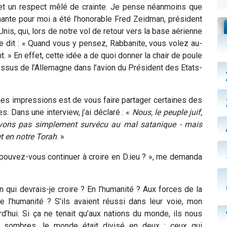
é et un respect mêlé de crainte. Je pense néanmoins que
gnante pour moi a été l’honorable Fred Zeidman, président
is, qui, lors de notre vol de retour vers la base aérienne
 dit : « Quand vous y pensez, Rabbanite, vous volez au-
 » En effet, cette idée a de quoi donner la chair de poule
essus de l’Allemagne dans l’avion du Président des Etats-
mes impressions est de vous faire partager certaines des
s. Dans une interview, j’ai déclaré : «
Nous, le peuple juif,
vons pas simplement survécu au mal satanique - mais
t en notre Torah
. »
pouvez-vous continuer à croire en D.ieu ? », me demanda
en qui devrais-je croire ? En l’humanité ? Aux forces de la
de l’humanité ? S’ils avaient réussi dans leur voie, mon
d’hui. Si ça ne tenait qu’aux nations du monde, ils nous
rs sombres, le monde était divisé en deux : ceux qui