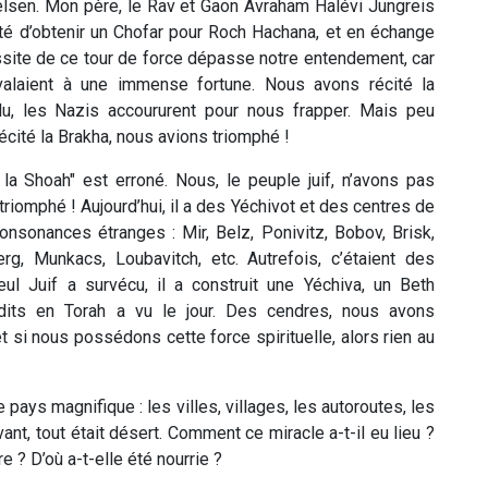
 Belsen. Mon père, le Rav et Gaon Avraham Halévi Jungreis
nté d’obtenir un Chofar pour Roch Hachana, et en échange
éussite de ce tour de force dépasse notre entendement, car
valaient à une immense fortune. Nous avons récité la
du, les Nazis accoururent pour nous frapper. Mais peu
écité la Brakha, nous avions triomphé !
la Shoah" est erroné. Nous, le peuple juif, n’avons pas
iomphé ! Aujourd’hui, il a des Yéchivot et des centres de
sonances étranges : Mir, Belz, Ponivitz, Bobov, Brisk,
rg, Munkacs, Loubavitch, etc. Autrefois, c’étaient des
eul Juif a survécu, il a construit une Yéchiva, un Beth
udits en Torah a vu le jour. Des cendres, nous avons
et si nous possédons cette force spirituelle, alors rien au
ce pays magnifique : les villes, villages, les autoroutes, les
nt, tout était désert. Comment ce miracle a-t-il eu lieu ?
e ? D’où a-t-elle été nourrie ?