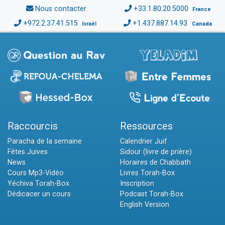
Nous contacter
+33.1.80.20.5000
France
+972.2.37.41.515
+1.437.887.14.93
Israël
Canada
Raccourcis
Ressources
Paracha de la semaine
Calendrier Juif
Fêtes Juives
Sidour (livre de prière)
News
Horaires de Chabbath
Cours Mp3-Vidéo
Livres Torah-Box
Yéchiva Torah-Box
Inscription
Dédicacer un cours
Podcast Torah-Box
English Version