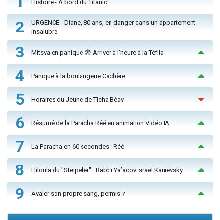
1
Histoire - À bord du Titanic
2
URGENCE - Diane, 80 ans, en danger dans un appartement
insalubre
3
Mitsva en panique 😨 Arriver à l'heure à la Téfila
4
Panique à la boulangerie Cachère
5
Horaires du Jeûne de Ticha Béav
6
Résumé de la Paracha Réé en animation Vidéo IA
7
La Paracha en 60 secondes : Réé
8
Hiloula du "Steïpeler" : Rabbi Ya’acov Israël Kanievsky
9
Avaler son propre sang, permis ?