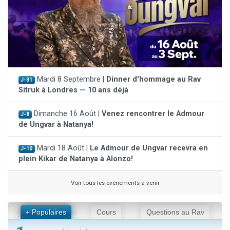
Mardi 8 Septembre |
Dinner d'hommage au Rav
J-31
Sitruk à Londres — 10 ans déjà
Dimanche 16 Août |
Venez rencontrer le Admour
J-8
de Ungvar à Natanya!
Mardi 18 Août |
Le Admour de Ungvar recevra en
J-10
plein Kikar de Natanya à Alonzo!
Voir tous les événements à venir
+ Populaires
Cours
Questions au Rav