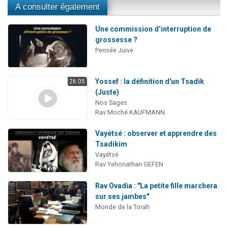
A consulter également
Une commission d’interruption de
grossesse ?
Pensée Juive
Yossef : la définition d'un Tsadik
26:05
(Juste)
Nos Sages
Rav Moché KAUFMANN
Vayétsé : observer et apprendre des
Tsadikim
Vayétsé
Rav Yehonathan GEFEN
Rav Ovadia : "La petite fille marchera
sur ses jambes"
Monde de la Torah