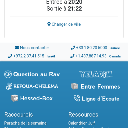
Entrée à
20:20
Sortie à
21:22
Changer de ville
Nous contacter
+33.1.80.20.5000
France
+972.2.37.41.515
+1.437.887.14.93
Israël
Canada
Raccourcis
Ressources
Paracha de la semaine
Calendrier Juif