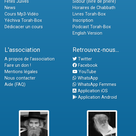
Fêtes Juives
Sidour (livre de prière)
News
Horaires de Chabbath
Cours Mp3-Vidéo
Livres Torah-Box
Yéchiva Torah-Box
Inscription
Dédicacer un cours
Podcast Torah-Box
English Version
L'association
Retrouvez-nous...
A propos de l'association
Twitter
Faire un don !
Facebook
Mentions légales
YouTube
Nous contacter
WhatsApp
Aide (FAQ)
WhatsApp Femmes
Application iOS
Application Android