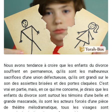
Il reste 49 places pour étudier en groupe sur Zoom
3 personnes viennent de nous rejoindre sur WhatsApp
2 personnes viennent de nous rejoindre sur WhatsApp
2 nouvelles musiques dans Torah-Box Music
6 personnes viennent de nous rejoindre sur WhatsApp
Nous avons tendance à croire que les enfants du divorce
souffrent en permanence, qu’ils sont les malheureux
sacrifices d’une union défectueuse, qu’ils ont grandi sur le
son des assiettes brisées et des portes claquées. C’est
vrai en partie, mais, en ce qui me concerne, je dirais que les
enfants du divorce sont surtout les témoins d’une belle et
grande mascarade, ils sont les acteurs forcés d’une pièce
de théâtre mélodramatique, tous les visages sont