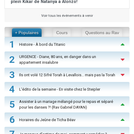
plein Kikar de Natanya à Alonzo!
Voir tous les événements à venir
+ Populaires
Cours
Questions au Rav
1
Histoire - À bord du Titanic
2
URGENCE - Diane, 80 ans, en danger dans un
appartement insalubre
3
Ils ont volé 12 Sifré Torah à Levallois… mais pas la Torah
4
L'édito de la semaine - En visite chez le Steipler
5
Assister à un mariage mélangé pour le repas et séparé
pour les danses ?! (Rav Gabriel DAYAN)
6
Horaires du Jeûne de Ticha Béav