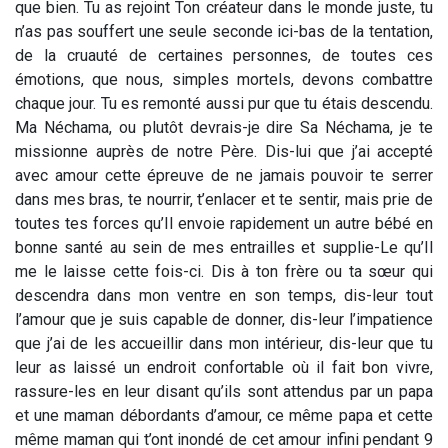
que bien. Tu as rejoint Ton créateur dans le monde juste, tu
n’as pas souffert une seule seconde ici-bas de la tentation,
de la cruauté de certaines personnes, de toutes ces
émotions, que nous, simples mortels, devons combattre
chaque jour. Tu es remonté aussi pur que tu étais descendu.
Ma Néchama, ou plutôt devrais-je dire Sa Néchama, je te
missionne auprès de notre Père. Dis-lui que j’ai accepté
avec amour cette épreuve de ne jamais pouvoir te serrer
dans mes bras, te nourrir, t’enlacer et te sentir, mais prie de
toutes tes forces qu’Il envoie rapidement un autre bébé en
bonne santé au sein de mes entrailles et supplie-Le qu’Il
me le laisse cette fois-ci. Dis à ton frère ou ta sœur qui
descendra dans mon ventre en son temps, dis-leur tout
l’amour que je suis capable de donner, dis-leur l’impatience
que j’ai de les accueillir dans mon intérieur, dis-leur que tu
leur as laissé un endroit confortable où il fait bon vivre,
rassure-les en leur disant qu’ils sont attendus par un papa
et une maman débordants d’amour, ce même papa et cette
même maman qui t’ont inondé de cet amour infini pendant 9