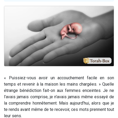
61 personnes viennent de demander une bénédiction
Il reste 49 places pour étudier en groupe sur Zoom
Ariel vient de donner son Maasser
Nathaniel vient de donner son Maasser
4 personnes viennent de nous rejoindre sur WhatsApp
« Puissiez-vous avoir un accouchement facile en son
temps et revenir à la maison les mains chargées. » Quelle
étrange bénédiction fait-on aux femmes enceintes. Je ne
l’avais jamais comprise, je n’avais jamais même essayé de
la comprendre honnêtement. Mais aujourd’hui, alors que je
te rends avant même de te recevoir, ces mots prennent tout
leur sens.