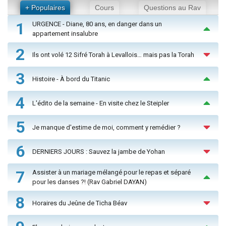
+ Populaires
Cours
Questions au Rav
1
URGENCE - Diane, 80 ans, en danger dans un
appartement insalubre
2
Ils ont volé 12 Sifré Torah à Levallois… mais pas la Torah
3
Histoire - À bord du Titanic
4
L'édito de la semaine - En visite chez le Steipler
5
Je manque d'estime de moi, comment y remédier ?
6
DERNIERS JOURS : Sauvez la jambe de Yohan
7
Assister à un mariage mélangé pour le repas et séparé
pour les danses ?! (Rav Gabriel DAYAN)
8
Horaires du Jeûne de Ticha Béav