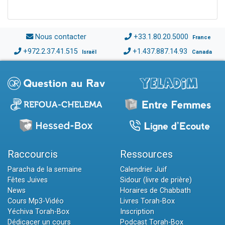
Nous contacter
+33.1.80.20.5000
France
+972.2.37.41.515
+1.437.887.14.93
Israël
Canada
Raccourcis
Ressources
Paracha de la semaine
Calendrier Juif
Fêtes Juives
Sidour (livre de prière)
News
Horaires de Chabbath
Cours Mp3-Vidéo
Livres Torah-Box
Yéchiva Torah-Box
Inscription
Dédicacer un cours
Podcast Torah-Box