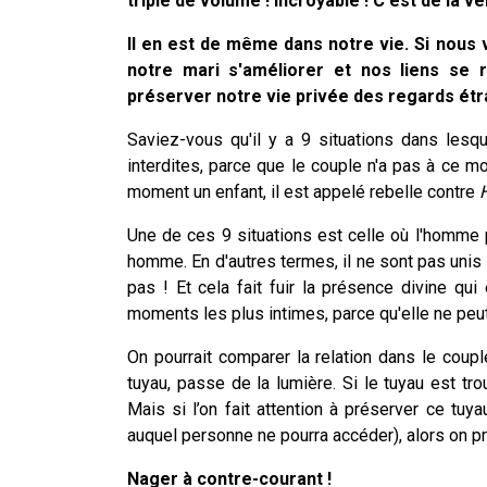
triple de volume !
Incroyable ! C'est de la v
Il en est de même dans notre vie.
Si nous 
notre mari s'améliorer et nos liens se 
préserver notre vie privée des regards étr
Saviez-vous qu'il y a 9 situations dans les
interdites, parce que le couple n'a pas à ce m
moment un enfant, il est appelé rebelle contre
Une de ces 9 situations est celle où l'homm
homme. En d'autres termes, il ne sont pas unis 
pas ! Et cela fait fuir la présence divine qu
moments les plus intimes, parce qu'elle ne peut r
On pourrait comparer la relation dans le coup
tuyau, passe de la lumière. Si le tuyau est tro
Mais si l’on fait attention à préserver ce tuy
auquel personne ne pourra accéder), alors on pr
Nager à contre-courant !