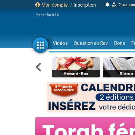
Mon compte
/
Inscription
2 personn
17 personnes
Paracha Réé
4 personnes 
Il reste 
23 person
Vidéos
Question au Rav
Dons
F
Eva vient de
4 personnes 
3 personnes 
3 personn
Odaya vient 
2 personnes 
13 personnes
12 nouve
30 perso
Il reste 