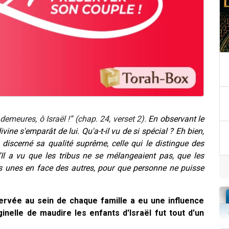
 demeures, ô Israël !” (chap. 24, verset 2).
En observant le
divine s'emparât de lui.
Qu'a-t-il vu de si spécial ? Eh bien,
 discerné sa qualité suprême, celle qui le distingue des
“Il a vu que les tribus ne se mélangeaient pas, que les
les unes en face des autres, pour que personne ne puisse
éservée au sein de chaque famille a eu une influence
ginelle de maudire les enfants d'Israël fut tout d'un