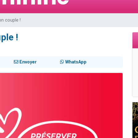
viennent de nous rejoindre sur WhatsApp
viennent de nous rejoindre sur WhatsApp
on couple !
viennent de nous rejoindre sur WhatsApp
les musiques dans Torah-Box Music
ple !
es viennent de faire un don pour Reloger Rivka, 6 enfants, victime de violences
Envoyer
WhatsApp