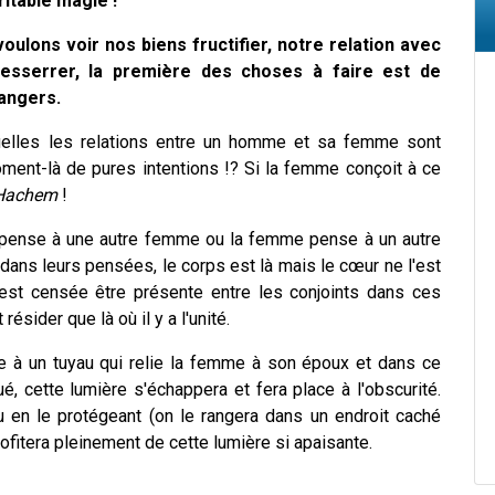
éritable magie !
voulons voir nos biens fructifier, notre relation avec
resserrer, la première des choses à faire est de
angers.
quelles les relations entre un homme et sa femme sont
oment-là de pures intentions !? Si la femme conçoit à ce
Hachem
!
e pense à une autre femme ou la femme pense à un autre
dans leurs pensées, le corps est là mais le cœur ne l'est
i est censée être présente entre les conjoints dans ces
ésider que là où il y a l'unité.
le à un tuyau qui relie la femme à son époux et dans ce
ué, cette lumière s'échappera et fera place à l'obscurité.
au en le protégeant (on le rangera dans un endroit caché
ofitera pleinement de cette lumière si apaisante.