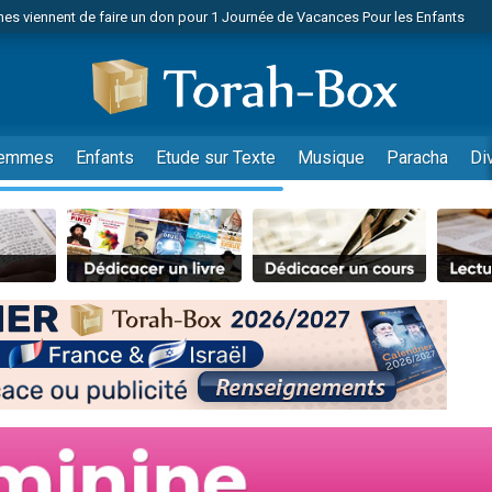
es viennent de faire un don pour 1 Journée de Vacances Pour les Enfants
 viennent de demander une bénédiction
viennent de nous rejoindre sur WhatsApp
49 places pour étudier en groupe sur Zoom
nes viennent de faire un don pour Diane, 80 ans, dans un appartement insalu
emmes
Enfants
Etude sur Texte
Musique
Paracha
Di
 donner son Maasser
viennent de nous rejoindre sur WhatsApp
viennent de nous rejoindre sur WhatsApp
es viennent de faire un don pour 5 jours de vacances aux Orphelins
de donner son Maasser
viennent de nous rejoindre sur WhatsApp
 viennent de demander une bénédiction
lles musiques dans Torah-Box Music
nnes viennent de faire un don pour Sauvez la jambe de Yohan
49 places pour étudier en groupe sur Zoom