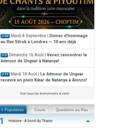
Mardi 8 Septembre |
Dinner d'hommage
J-32
au Rav Sitruk à Londres — 10 ans déjà
Dimanche 16 Août |
Venez rencontrer le
J-9
Admour de Ungvar à Natanya!
Mardi 18 Août |
Le Admour de Ungvar
J-11
recevra en plein Kikar de Natanya à Alonzo!
Voir tous les événements à venir
+ Populaires
Cours
Questions au Rav
1
Histoire - À bord du Titanic