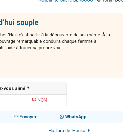
Rabbanite Gaëlle BERDUGO
- © Torah-Box
d’hui souple
chet ‘Haïl, c’est partir à la découverte de soi-même. À la
cet ouvrage remarquable conduira chaque femme à
l’aide à tracer sa propre voie.
z-vous aimé ?
NON
Envoyer
WhatsApp
Haftara de 'Houkat