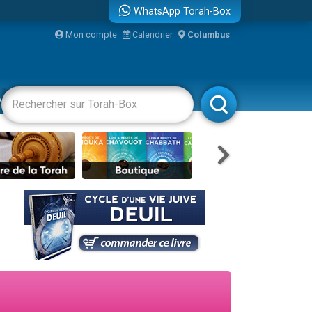
WhatsApp Torah-Box
Mon compte
Calendrier
Columbus
bre
vertissements
Livres
Rabbanim