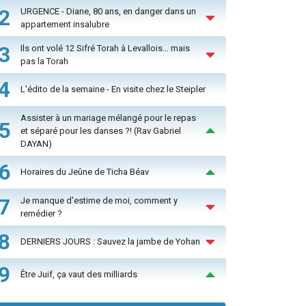
2
URGENCE - Diane, 80 ans, en danger dans un
appartement insalubre
3
Ils ont volé 12 Sifré Torah à Levallois… mais
pas la Torah
4
L'édito de la semaine - En visite chez le Steipler
Assister à un mariage mélangé pour le repas
5
et séparé pour les danses ?! (Rav Gabriel
DAYAN)
6
Horaires du Jeûne de Ticha Béav
7
Je manque d'estime de moi, comment y
remédier ?
8
DERNIERS JOURS : Sauvez la jambe de Yohan
9
Être Juif, ça vaut des milliards