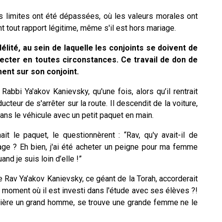
s limites ont été dépassées, où les valeurs morales ont
t tout rapport légitime, même s'il est hors mariage.
délité, au sein de laquelle les conjoints se doivent de
ecter en toutes circonstances. Ce travail de don de
ent sur son conjoint.
, Rabbi Ya'akov Kanievsky, qu'une fois, alors qu’il rentrait
teur de s'arrêter sur la route. Il descendit de la voiture,
ans le véhicule avec un petit paquet en main.
ait le paquet, le questionnèrent :
“Rav, qu'y avait-il de
age ?
Eh bien, j'ai été acheter un peigne pour ma femme
nd je suis loin d’elle !”
e Rav Ya’akov Kanievsky, ce géant de la Torah, accorderait
 moment où il est investi dans l'étude avec ses élèves ?!
rrière un grand homme, se trouve une grande femme ne le