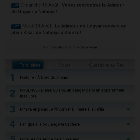
Dimanche 16 Août |
Venez rencontrer le Admour
J-9
de Ungvar à Natanya!
Mardi 18 Août |
Le Admour de Ungvar recevra en
J-11
plein Kikar de Natanya à Alonzo!
Voir tous les événements à venir
+ Populaires
Cours
Questions au Rav
1
Histoire - À bord du Titanic
2
URGENCE - Diane, 80 ans, en danger dans un appartement
insalubre
3
Mitsva en panique 😨 Arriver à l'heure à la Téfila
4
Panique à la boulangerie Cachère
5
Horaires du Jeûne de Ticha Béav