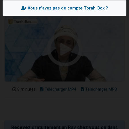
Il reste 49 places pour étudier en groupe sur Zoom
Vous n'avez pas de compte Torah-Box ?
12 nouvelles musiques dans Torah-Box Music
3 personnes viennent de nous rejoindre sur WhatsApp
2 personnes viennent de nous rejoindre sur WhatsApp
2 personnes viennent de nous rejoindre sur WhatsApp
8 minutes
Télécharger MP4
Télécharger MP3
Recevez gratuitement un Rav chez vous ou dans