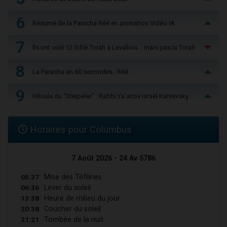
6
Résumé de la Paracha Réé en animation Vidéo IA
7
Ils ont volé 12 Sifré Torah à Levallois… mais pas la Torah
8
La Paracha en 60 secondes : Réé
9
Hiloula du "Steïpeler" : Rabbi Ya’acov Israël Kanievsky
Horaires pour Columbus
7 Août 2026 - 24 Av 5786
05:37
Mise des Téfilines
06:36
Lever du soleil
13:38
Heure de milieu du jour
20:38
Coucher du soleil
21:21
Tombée de la nuit