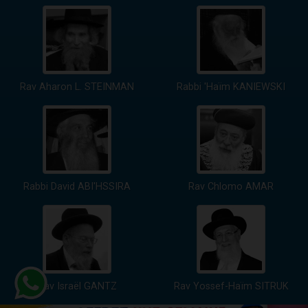
Rav Aharon L. STEINMAN
Rabbi 'Haïm KANIEWSKI
Rabbi David ABI'HSSIRA
Rav Chlomo AMAR
Rav Israël GANTZ
Rav Yossef-Haïm SITRUK