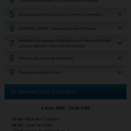
4
L'édito de la semaine - En visite chez le Steipler
5
Je manque d'estime de moi, comment y remédier ?
6
DERNIERS JOURS : Sauvez la jambe de Yohan
7
Assister à un mariage mélangé pour le repas et séparé
pour les danses ?! (Rav Gabriel DAYAN)
8
Horaires du Jeûne de Ticha Béav
9
Elyana au buisson ardent
Horaires pour Columbus
6 Août 2026 - 23 Av 5786
05:36
Mise des Téfilines
06:35
Lever du soleil