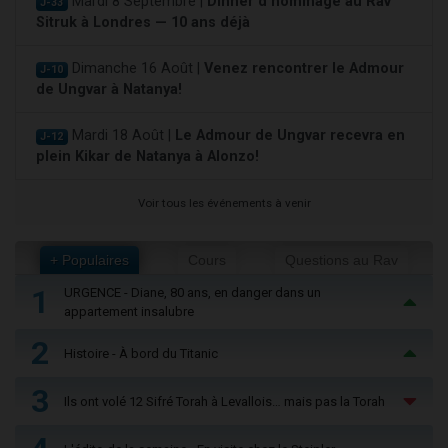
Mardi 8 Septembre |
Dinner d'hommage au Rav
J-33
Sitruk à Londres — 10 ans déjà
Dimanche 16 Août |
Venez rencontrer le Admour
J-10
de Ungvar à Natanya!
Mardi 18 Août |
Le Admour de Ungvar recevra en
J-12
plein Kikar de Natanya à Alonzo!
Voir tous les événements à venir
+ Populaires
Cours
Questions au Rav
1
URGENCE - Diane, 80 ans, en danger dans un
appartement insalubre
2
Histoire - À bord du Titanic
3
Ils ont volé 12 Sifré Torah à Levallois… mais pas la Torah