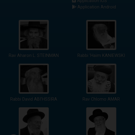
Application iOS
Application Android
Rav Aharon L. STEINMAN
Rabbi 'Haïm KANIEWSKI
Rabbi David ABI'HSSIRA
Rav Chlomo AMAR