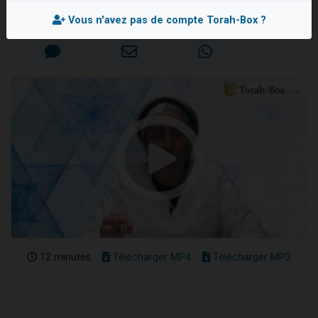
Nouvelle émission radio : Visions de grandeur n°104 : Le Chabbath et le Birkat Hamazone à travers le temps
Mis en ligne le Vendredi 16 Mars 2018
Vous n'avez pas de compte Torah-Box ?
61 personnes viennent de demander une bénédiction
Ariel vient de donner son Maasser
Il reste 49 places pour étudier en groupe sur Zoom
Eva vient de donner son Maasser
12 minutes
Télécharger MP4
Télécharger MP3