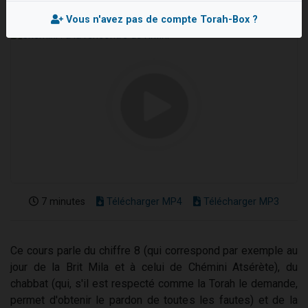
13 personnes viennent de demander une bénédiction
Vous n'avez pas de compte Torah-Box ?
30 personnes viennent de faire un don pour Sauvez la jambe de Yohan
Il reste 49 places pour étudier en groupe sur Zoom
12 nouvelles musiques dans Torah-Box Music
29 personnes viennent de demander une bénédiction
7 minutes
Télécharger MP4
Télécharger MP3
Ce cours parle du chiffre 8 (qui correspond par exemple au
jour de la Brit Mila et à celui de Chémini Atsérète), du
chabbat (qui, s'il est respecté comme la Torah le demande,
permet d'obtenir le pardon de toutes les fautes) et de la