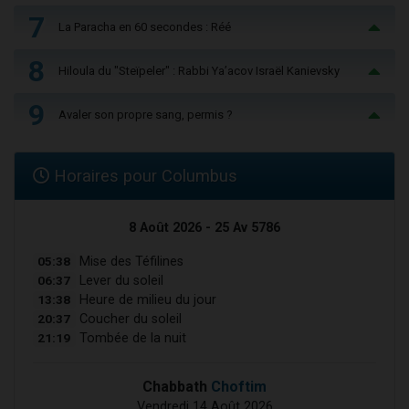
7
La Paracha en 60 secondes : Réé
8
Hiloula du "Steïpeler" : Rabbi Ya’acov Israël Kanievsky
9
Avaler son propre sang, permis ?
Horaires pour Columbus
8 Août 2026 - 25 Av 5786
05:38
Mise des Téfilines
06:37
Lever du soleil
13:38
Heure de milieu du jour
20:37
Coucher du soleil
21:19
Tombée de la nuit
Chabbath
Choftim
Vendredi 14 Août 2026