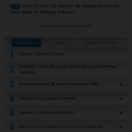
Mardi 18 Août |
Le Admour de Ungvar recevra en
J-10
plein Kikar de Natanya à Alonzo!
Voir tous les événements à venir
+ Populaires
Cours
Questions au Rav
1
Histoire - À bord du Titanic
2
URGENCE - Diane, 80 ans, en danger dans un appartement
insalubre
3
Mitsva en panique 😨 Arriver à l'heure à la Téfila
4
Panique à la boulangerie Cachère
5
Horaires du Jeûne de Ticha Béav
6
Résumé de la Paracha Réé en animation Vidéo IA