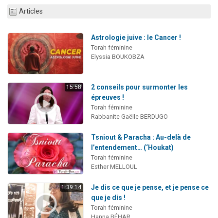
13 personnes viennent de demander une bénédiction
Articles
30 personnes viennent de faire un don pour Sauvez la jambe de Yohan
Astrologie juive : le Cancer !
Il reste 49 places pour étudier en groupe sur Zoom
Torah féminine
12 nouvelles musiques dans Torah-Box Music
Elyssia BOUKOBZA
29 personnes viennent de demander une bénédiction
2 conseils pour surmonter les
15:58
épreuves !
Torah féminine
Rabbanite Gaëlle BERDUGO
Tsniout & Paracha : Au-delà de
l’entendement… (‘Houkat)
Torah féminine
Esther MELLOUL
Je dis ce que je pense, et je pense ce
1:39:14
que je dis !
Torah féminine
Hanna BÉHAR