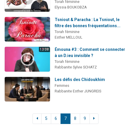
Torah féminine
Elyssia BOUKOBZA
Tsniout & Paracha : La Tsniout, le
filtre des bonnes fréquentations...
Torah féminine
Esther MELLOUL
Émouna #3 : Comment se connecter
13:08
à un D.ieu invisible ?
Torah féminine
Rabbanite Sylvie SCHATZ
Les défis des Chidoukhim
Femmes
Rabbanite Esther JUNGREIS
5
6
7
8
9