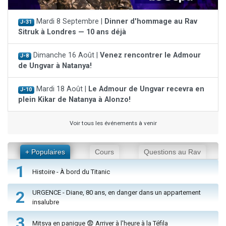
Mardi 8 Septembre |
Dinner d'hommage au Rav
J-31
Sitruk à Londres — 10 ans déjà
Dimanche 16 Août |
Venez rencontrer le Admour
J-8
de Ungvar à Natanya!
Mardi 18 Août |
Le Admour de Ungvar recevra en
J-10
plein Kikar de Natanya à Alonzo!
Voir tous les événements à venir
+ Populaires
Cours
Questions au Rav
1
Histoire - À bord du Titanic
2
URGENCE - Diane, 80 ans, en danger dans un appartement
insalubre
3
Mitsva en panique 😨 Arriver à l'heure à la Téfila