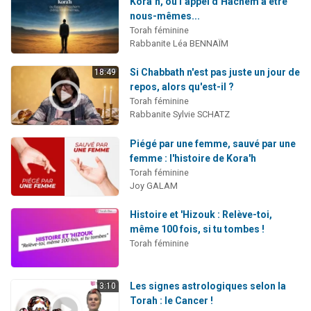
Kora’h, ou l’appel d’Hachem à être
nous-mêmes...
Torah féminine
Rabbanite Léa BENNAÏM
Si Chabbath n'est pas juste un jour de
18:49
repos, alors qu'est-il ?
Torah féminine
Rabbanite Sylvie SCHATZ
Piégé par une femme, sauvé par une
femme : l'histoire de Kora'h
Torah féminine
Joy GALAM
Histoire et 'Hizouk : Relève-toi,
même 100 fois, si tu tombes !
Torah féminine
Les signes astrologiques selon la
3:10
Torah : le Cancer !