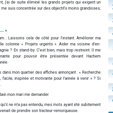
t, j’ai de suite éliminé les grands projets qui exigent un
t me suis concentrée sur des objectifs moins grandioses,
e… »
m… Laissons cela de côté pour l’instant. Améliorer ma
lle colonne « Projets urgents ». Aider ma voisine d’en-
e ? En stand-by. C’est bien, mais trop restreint. Il me
onnante pour pouvoir être présentée devant Hachem
nnée.
 dans mon quartier des affiches annonçant : « Recherche
 facile, inspirée et motivante pour l’année à venir » ? Si
…
oudain mon mari me demander.
qu’il ne m’a pas entendu, mes mots ayant été subitement
n venait de prendre son tracteur-remorqueuse.