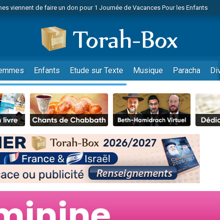
es viennent de faire un don pour 1 Journée de Vacances Pour les Enfants
 viennent de demander une bénédiction
viennent de nous rejoindre sur WhatsApp
49 places pour étudier en groupe sur Zoom
nes viennent de faire un don pour Diane, 80 ans, dans un appartement insalu
emmes
Enfants
Etude sur Texte
Musique
Paracha
Di
 donner son Maasser
viennent de nous rejoindre sur WhatsApp
viennent de nous rejoindre sur WhatsApp
es viennent de faire un don pour 5 jours de vacances aux Orphelins
de donner son Maasser
viennent de nous rejoindre sur WhatsApp
 viennent de demander une bénédiction
lles musiques dans Torah-Box Music
nnes viennent de faire un don pour Sauvez la jambe de Yohan
49 places pour étudier en groupe sur Zoom