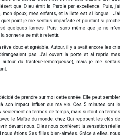
ésert que D.ieu émit la Parole par excellence. Puis, j’ai
, mon époux, mes enfants, et la liste est si longue… J’ai
 quel point je me sentais imparfaite et pourtant si proche
ersé quelques larmes. Puis, sans même que je ne m’en
la sonnerie se mit à retentir.
êve doux et agréable. Autour, il y a avait encore les cris
érangeaient pas. J’ai ouvert la porte et ai repris mes
ge autour du tracteur-remorqueuse), mais je me sentais
ant.
i décidé de prendre sur moi cette année. Elle peut sembler
déjà son impact influer sur ma vie. Ces 5 minutes ont le
as seulement en termes de temps, mais surtout en termes
 avec le Maître du monde, chez Qui reposent les clés de
vrir devant nous. Elles nous confèrent la sensation réelle
 nous étions Ses filles bien-aimées. Grâce à elles, nous