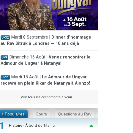
Mardi 8 Septembre |
Dinner d'hommage
J-32
au Rav Sitruk à Londres — 10 ans déjà
Dimanche 16 Août |
Venez rencontrer le
J-9
Admour de Ungvar à Natanya!
Mardi 18 Août |
Le Admour de Ungvar
J-11
recevra en plein Kikar de Natanya à Alonzo!
Voir tous les événements à venir
+ Populaires
Cours
Questions au Rav
1
Histoire - À bord du Titanic