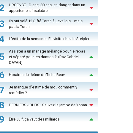
2
URGENCE - Diane, 80 ans, en danger dans un
appartement insalubre
3
Ils ont volé 12 Sifré Torah à Levallois… mais
pas la Torah
4
L'édito de la semaine - En visite chez le Steipler
Assister à un mariage mélangé pour le repas
5
et séparé pour les danses ?! (Rav Gabriel
DAYAN)
6
Horaires du Jeûne de Ticha Béav
7
Je manque d'estime de moi, comment y
remédier ?
8
DERNIERS JOURS : Sauvez la jambe de Yohan
9
Être Juif, ça vaut des milliards