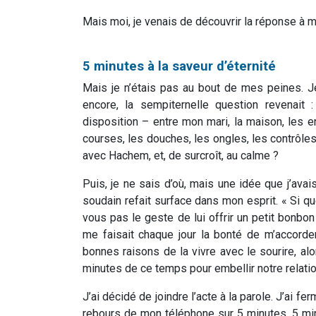
Mais moi, je venais de découvrir la réponse à m
5 minutes à la saveur d’éternité
Mais je n’étais pas au bout de mes peines. Je 
encore, la sempiternelle question revenai
disposition – entre mon mari, la maison, les enf
courses, les douches, les ongles, les contrôles 
avec Hachem, et, de surcroît, au calme ?
Puis, je ne sais d’où, mais une idée que j’ava
soudain refait surface dans mon esprit. « Si qu
vous pas le geste de lui offrir un petit bonbon 
me faisait chaque jour la bonté de m’accord
bonnes raisons de la vivre avec le sourire, alo
minutes de ce temps pour embellir notre relatio
J’ai décidé de joindre l’acte à la parole. J’ai 
rebours de mon téléphone sur 5 minutes. 5 minu