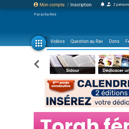
2 personn
Mon compte
/
Inscription
17 personnes
Paracha Réé
4 personnes 
Il reste 
23 person
Vidéos
Question au Rav
Dons
F
Eva vient de
4 personnes 
3 personnes 
3 personn
Odaya vient 
2 personnes 
13 personnes
12 nouve
30 perso
Il reste 