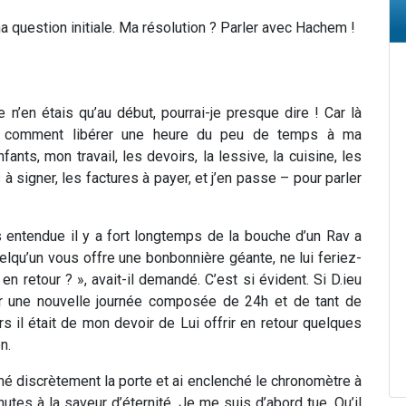
a question initiale. Ma résolution ? Parler avec Hachem !
n’en étais qu’au début, pourrai-je presque dire ! Car là
t : comment libérer une heure du peu de temps à ma
ants, mon travail, les devoirs, la lessive, la cuisine, les
à signer, les factures à payer, et j’en passe – pour parler
is entendue il y a fort longtemps de la bouche d’un Rav a
elqu’un vous offre une bonbonnière géante, ne lui feriez-
en retour ? », avait-il demandé. C’est si évident. Si D.ieu
er une nouvelle journée composée de 24h et de tant de
rs il était de mon devoir de Lui offrir en retour quelques
n.
fermé discrètement la porte et ai enclenché le chronomètre à
tes à la saveur d’éternité. Je me suis d’abord tue. Qu’il