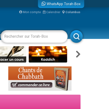
WhatsApp Torah-Box
Mon compte
Calendrier
Columbus
bre
vertissements
Livres
Rabbanim