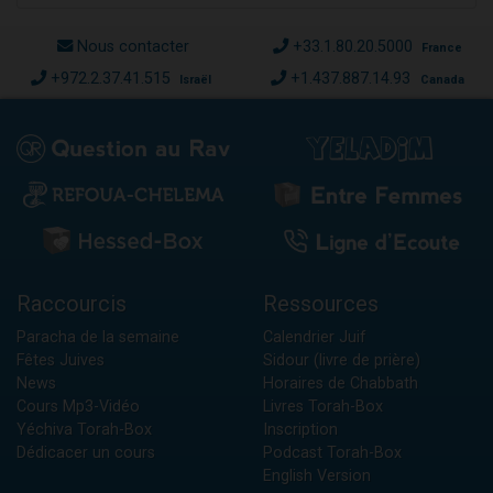
Nous contacter
+33.1.80.20.5000
France
+972.2.37.41.515
+1.437.887.14.93
Israël
Canada
Raccourcis
Ressources
Paracha de la semaine
Calendrier Juif
Fêtes Juives
Sidour (livre de prière)
News
Horaires de Chabbath
Cours Mp3-Vidéo
Livres Torah-Box
Yéchiva Torah-Box
Inscription
Dédicacer un cours
Podcast Torah-Box
English Version