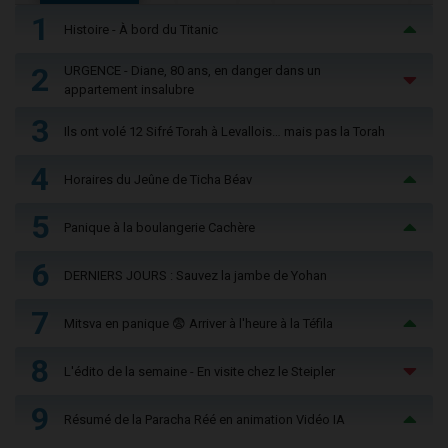
1
Histoire - À bord du Titanic
2
URGENCE - Diane, 80 ans, en danger dans un
appartement insalubre
3
Ils ont volé 12 Sifré Torah à Levallois… mais pas la Torah
4
Horaires du Jeûne de Ticha Béav
5
Panique à la boulangerie Cachère
6
DERNIERS JOURS : Sauvez la jambe de Yohan
7
Mitsva en panique 😨 Arriver à l'heure à la Téfila
8
L'édito de la semaine - En visite chez le Steipler
9
Résumé de la Paracha Réé en animation Vidéo IA