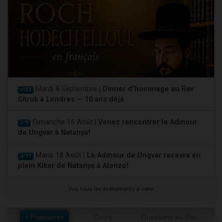
Mardi 8 Septembre |
Dinner d'hommage au Rav
J-32
Sitruk à Londres — 10 ans déjà
Dimanche 16 Août |
Venez rencontrer le Admour
J-9
de Ungvar à Natanya!
Mardi 18 Août |
Le Admour de Ungvar recevra en
J-11
plein Kikar de Natanya à Alonzo!
Voir tous les événements à venir
+ Populaires
Cours
Questions au Rav