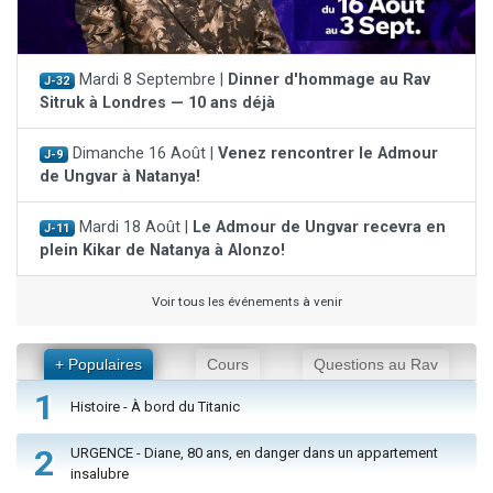
Mardi 8 Septembre |
Dinner d'hommage au Rav
J-32
Sitruk à Londres — 10 ans déjà
Dimanche 16 Août |
Venez rencontrer le Admour
J-9
de Ungvar à Natanya!
Mardi 18 Août |
Le Admour de Ungvar recevra en
J-11
plein Kikar de Natanya à Alonzo!
Voir tous les événements à venir
+ Populaires
Cours
Questions au Rav
1
Histoire - À bord du Titanic
2
URGENCE - Diane, 80 ans, en danger dans un appartement
insalubre