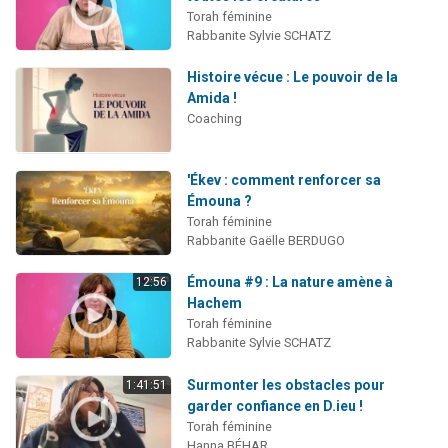
Torah féminine
Rabbanite Sylvie SCHATZ
Histoire vécue : Le pouvoir de la
Amida !
Coaching
'Ékev : comment renforcer sa
Émouna ?
Torah féminine
Rabbanite Gaëlle BERDUGO
Émouna #9 : La nature amène à
12:56
Hachem
Torah féminine
Rabbanite Sylvie SCHATZ
Surmonter les obstacles pour
1:41:51
garder confiance en D.ieu !
Torah féminine
Hanna BÉHAR