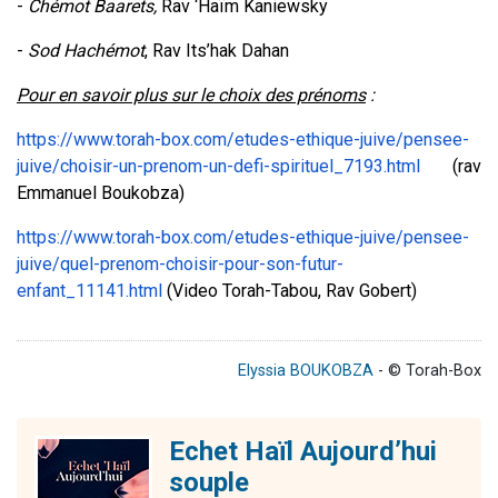
-
Chémot Baarets
,
Rav ‘Haïm Kaniewsky
-
Sod Hachémot
,
Rav Its’hak Dahan
Pour en savoir plus sur le choix des prénoms
:
https://www.torah-box.com/etudes-ethique-juive/pensee-
juive/choisir-un-prenom-un-defi-spirituel_7193.html
(rav
Emmanuel Boukobza)
https://www.torah-box.com/etudes-ethique-juive/pensee-
juive/quel-prenom-choisir-pour-son-futur-
enfant_11141.html
(Video Torah-Tabou, Rav Gobert)
Elyssia BOUKOBZA
- © Torah-Box
Echet Haïl Aujourd’hui
souple