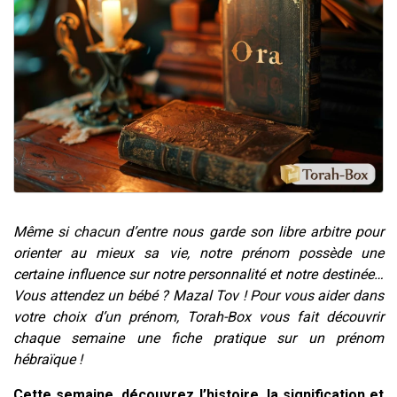
Il reste 49 places pour étudier en groupe sur Zoom
3 personnes viennent de nous rejoindre sur WhatsApp
2 personnes viennent de nous rejoindre sur WhatsApp
2 nouvelles musiques dans Torah-Box Music
6 personnes viennent de nous rejoindre sur WhatsApp
Même si chacun d’entre nous garde son libre arbitre pour
orienter au mieux sa vie, notre prénom possède une
certaine influence sur notre personnalité et notre destinée…
Vous attendez un bébé ? Mazal Tov
! Pour vous aider dans
votre choix d’un prénom, Torah-Box vous fait découvrir
chaque semaine une fiche pratique sur un prénom
hébraïque !
Cette semaine, découvrez l’histoire, la signification et