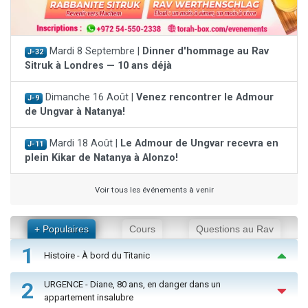
Mardi 8 Septembre |
Dinner d'hommage au Rav
J-32
Sitruk à Londres — 10 ans déjà
Dimanche 16 Août |
Venez rencontrer le Admour
J-9
de Ungvar à Natanya!
Mardi 18 Août |
Le Admour de Ungvar recevra en
J-11
plein Kikar de Natanya à Alonzo!
Voir tous les événements à venir
+ Populaires
Cours
Questions au Rav
1
Histoire - À bord du Titanic
2
URGENCE - Diane, 80 ans, en danger dans un
appartement insalubre