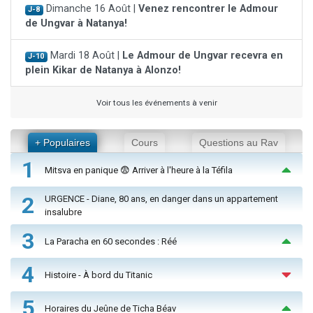
Dimanche 16 Août |
Venez rencontrer le Admour
J-8
de Ungvar à Natanya!
Mardi 18 Août |
Le Admour de Ungvar recevra en
J-10
plein Kikar de Natanya à Alonzo!
Voir tous les événements à venir
+ Populaires
Cours
Questions au Rav
1
Mitsva en panique 😨 Arriver à l'heure à la Téfila
2
URGENCE - Diane, 80 ans, en danger dans un appartement
insalubre
3
La Paracha en 60 secondes : Réé
4
Histoire - À bord du Titanic
5
Horaires du Jeûne de Ticha Béav