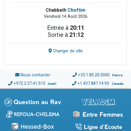
Chabbath
Choftim
Vendredi 14 Août 2026
Entrée à
20:11
Sortie à
21:12
Changer de ville
Nous contacter
+33.1.80.20.5000
France
+972.2.37.41.515
+1.437.887.14.93
Israël
Canada