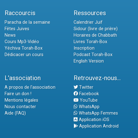
Raccourcis
Ressources
Paracha de la semaine
Calendrier Juif
Fêtes Juives
Sidour (livre de prière)
News
Horaires de Chabbath
Cours Mp3-Vidéo
Livres Torah-Box
Yéchiva Torah-Box
Inscription
Dédicacer un cours
Podcast Torah-Box
English Version
L'association
Retrouvez-nous...
A propos de l'association
Twitter
Faire un don !
Facebook
Mentions légales
YouTube
Nous contacter
WhatsApp
Aide (FAQ)
WhatsApp Femmes
Application iOS
Application Android