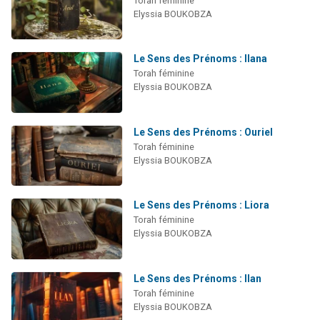
Torah féminine
2 personnes viennent de nous rejoindre sur WhatsApp
Elyssia BOUKOBZA
13 personnes viennent de demander une bénédiction
Il reste 49 places pour étudier en groupe sur Zoom
Le Sens des Prénoms : Ilana
Torah féminine
12 nouvelles musiques dans Torah-Box Music
Elyssia BOUKOBZA
2 personnes viennent de nous rejoindre sur WhatsApp
Le Sens des Prénoms : Ouriel
Torah féminine
Elyssia BOUKOBZA
Le Sens des Prénoms : Liora
Torah féminine
Elyssia BOUKOBZA
Le Sens des Prénoms : Ilan
Torah féminine
Elyssia BOUKOBZA