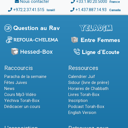
Nous contacter
+33.1.80.20.5000
France
+972.2.37.41.515
+1.437.887.14.93
Israël
Canada
Raccourcis
Ressources
Paracha de la semaine
Calendrier Juif
Fêtes Juives
Sidour (livre de prière)
News
Horaires de Chabbath
Cours Mp3-Vidéo
Livres Torah-Box
Yéchiva Torah-Box
Inscription
Dédicacer un cours
Podcast Torah-Box
English Version