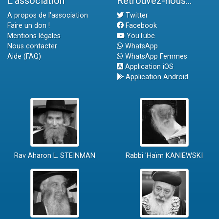
L'association
Retrouvez-nous...
A propos de l'association
Twitter
Faire un don !
Facebook
Mentions légales
YouTube
Nous contacter
WhatsApp
Aide (FAQ)
WhatsApp Femmes
Application iOS
Application Android
Rav Aharon L. STEINMAN
Rabbi 'Haïm KANIEWSKI