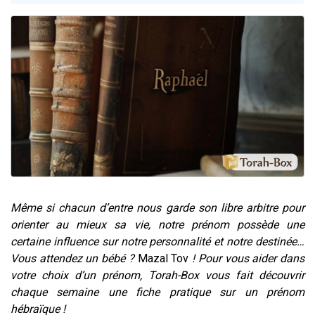
13 personnes viennent de demander une bénédiction
30 personnes viennent de faire un don pour Sauvez la jambe de Yohan
Il reste 49 places pour étudier en groupe sur Zoom
12 nouvelles musiques dans Torah-Box Music
29 personnes viennent de demander une bénédiction
Même si chacun d’entre nous garde son libre arbitre pour
orienter au mieux sa vie, notre prénom possède une
certaine influence sur notre personnalité et notre destinée…
Vous attendez un bébé ?
Mazal Tov
! Pour vous aider dans
votre choix d’un prénom, Torah-Box vous fait découvrir
chaque semaine une fiche pratique sur un prénom
hébraïque !