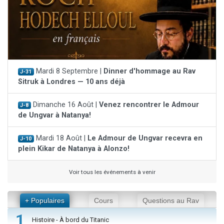
Mardi 8 Septembre |
Dinner d'hommage au Rav
J-31
Sitruk à Londres — 10 ans déjà
Dimanche 16 Août |
Venez rencontrer le Admour
J-8
de Ungvar à Natanya!
Mardi 18 Août |
Le Admour de Ungvar recevra en
J-10
plein Kikar de Natanya à Alonzo!
Voir tous les événements à venir
+ Populaires
Cours
Questions au Rav
1
Histoire - À bord du Titanic