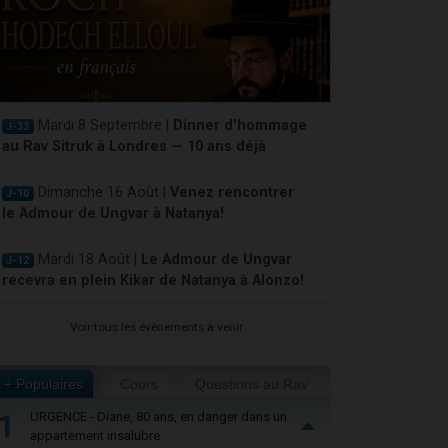
Mardi 8 Septembre |
Dinner d'hommage
J-33
au Rav Sitruk à Londres — 10 ans déjà
Dimanche 16 Août |
Venez rencontrer
J-10
le Admour de Ungvar à Natanya!
Mardi 18 Août |
Le Admour de Ungvar
J-12
recevra en plein Kikar de Natanya à Alonzo!
Voir tous les événements à venir
+ Populaires
Cours
Questions au Rav
1
URGENCE - Diane, 80 ans, en danger dans un
appartement insalubre