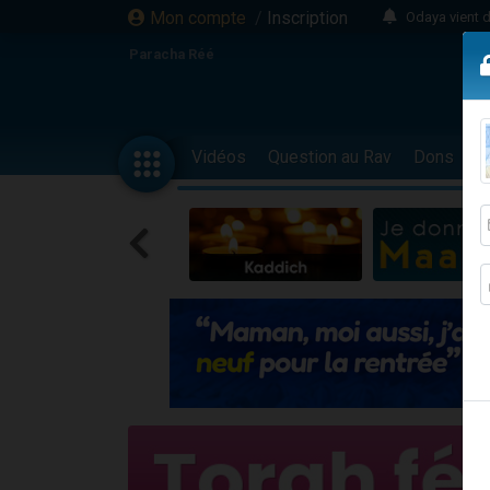
Mon compte
/
Inscription
Odaya vient 
3 personn
Paracha Réé
3 personn
2 personnes 
13 personnes
Vidéos
Question au Rav
Dons
F
12 nouve
30 perso
Il reste 
3 personnes 
2 personnes 
3 personnes 
2 nouvel
8 personn
Nouvelle émis
61 personnes