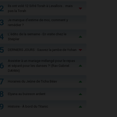
2
Ils ont volé 12 Sifré Torah à Levallois… mais
pas la Torah
3
Je manque d'estime de moi, comment y
remédier ?
4
L'édito de la semaine - En visite chez le
Steipler
5
DERNIERS JOURS : Sauvez la jambe de Yohan
Assister à un mariage mélangé pour le repas
6
et séparé pour les danses ?! (Rav Gabriel
DAYAN)
7
Horaires du Jeûne de Ticha Béav
8
Elyana au buisson ardent
9
Histoire - À bord du Titanic