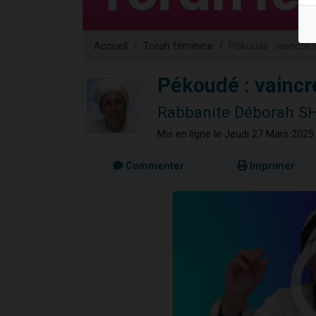
Ariel vient 
Il reste 
Accueil
Torah féminine
Pékoudé : vaincre l
Nathaniel vi
6 personn
Pékoudé : vaincre
3 personnes 
Rabbanite Déborah 
Mis en ligne le Jeudi 27 Mars 2025
Commenter
Imprimer