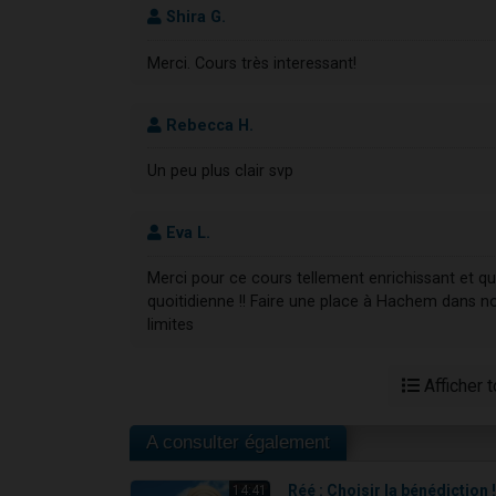
Shira G.
Merci. Cours très interessant!
Rebecca H.
Un peu plus clair svp
Eva L.
Merci pour ce cours tellement enrichissant et 
quoitidienne !! Faire une place à Hachem dans n
limites
Afficher 
A consulter également
Réé : Choisir la bénédiction 
14:41