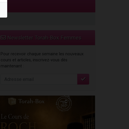
 leur maman
Newsletter Torah-Box Femmes
Pour recevoir chaque semaine les nouveaux
cours et articles, inscrivez-vous dès
maintenant :