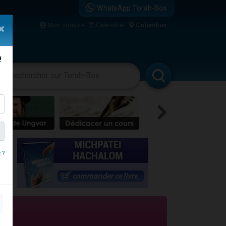
WhatsApp Torah-Box
Mon compte
Calendrier
Columbus
×
re
!
vertissements
Livres
Rabbanim
 ?
travers le temps