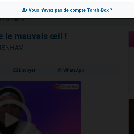
de donner son Maasser
Vous n'avez pas de compte Torah-Box ?
49 places pour étudier en groupe sur Zoom
e mauvais œil !
ent de donner son Maasser
es viennent de faire un don pour 5 enfants déjà orphelins risquent de perdre
 le mauvais œil !
viennent de nous rejoindre sur WhatsApp
SHENHAV
Envoyer
WhatsApp