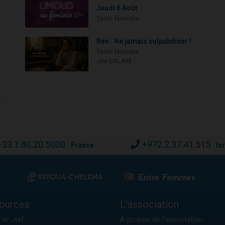
Jeudi 6 Août
Torah féminine
r
Réé : Ne jamais culpabiliser !
Torah féminine
Joy GALAM
s
+33.1.80.20.5000
+972.2.37.41.515
France
Is
ources
L'association
ier Juif
A propos de l'association