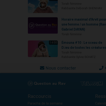
Torah féminine
Rabbanite Déborah SHENHAV
Horaire maximal d'Arvit pou
une femme / un homme (Rav
Gabriel DAYAN)
Torah féminine
Émouna #10 : Le sceau de
14:00
D.ieu de toutes les créature
Torah féminine
Rabbanite Sylvie SCHATZ
Nous contacter
Raccourcis
Ress
Paracha de la semaine
Calendr