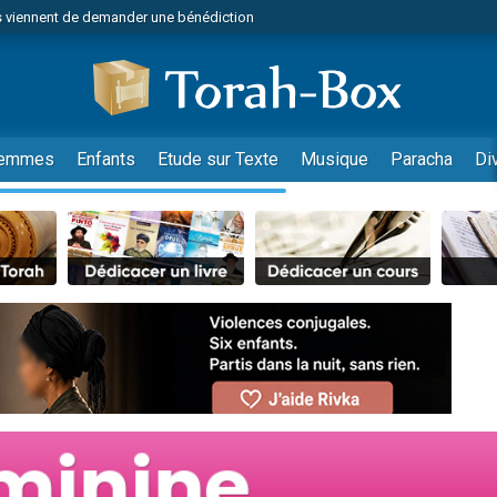
 viennent de demander une bénédiction
49 places pour étudier en groupe sur Zoom
nes viennent de faire un don pour Diane, 80 ans, dans un appartement insalu
viennent de nous rejoindre sur WhatsApp
viennent de nous rejoindre sur WhatsApp
emmes
Enfants
Etude sur Texte
Musique
Paracha
Di
es viennent de faire un don pour Reloger Rivka, 6 enfants, victime de violences
es viennent de faire un don pour 1 Journée de Vacances Pour les Enfants
 viennent de demander une bénédiction
viennent de nous rejoindre sur WhatsApp
49 places pour étudier en groupe sur Zoom
 donner son Maasser
viennent de nous rejoindre sur WhatsApp
viennent de nous rejoindre sur WhatsApp
de donner son Maasser
es viennent de faire un don pour 5 jours de vacances aux Orphelins