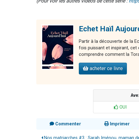
(Pour voir les autres vidéos de cette série :
http
Echet Haïl Aujour
Partir à la découverte de la E
fois puissant et inspirant, 
comprendre comment la Torah 
acheter ce livre
Ave
OUI
Commenter
Imprimer
Nos matriarches #3 : Sarah Iménou, maman d