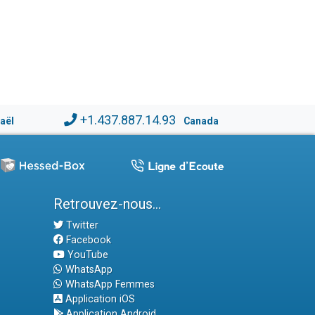
+1.437.887.14.93
raël
Canada
Retrouvez-nous...
Twitter
Facebook
YouTube
WhatsApp
WhatsApp Femmes
Application iOS
Application Android