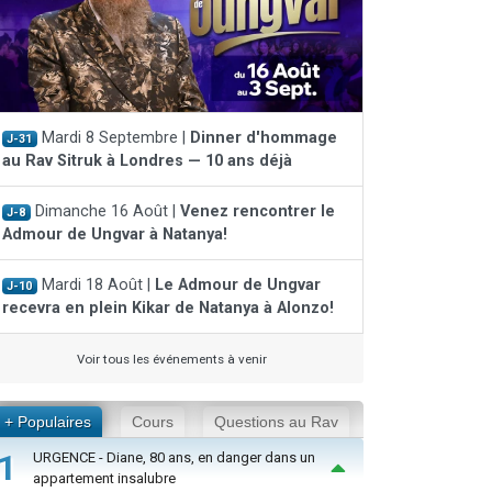
Mardi 8 Septembre |
Dinner d'hommage
J-31
au Rav Sitruk à Londres — 10 ans déjà
Dimanche 16 Août |
Venez rencontrer le
J-8
Admour de Ungvar à Natanya!
Mardi 18 Août |
Le Admour de Ungvar
J-10
recevra en plein Kikar de Natanya à Alonzo!
Voir tous les événements à venir
+ Populaires
Cours
Questions au Rav
1
URGENCE - Diane, 80 ans, en danger dans un
appartement insalubre