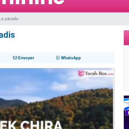
viennent de nous rejoindre sur WhatsApp
 viennent de demander une bénédiction
Le paradis
49 places pour étudier en groupe sur Zoom
lles musiques dans Torah-Box Music
adis
viennent de nous rejoindre sur WhatsApp
Envoyer
WhatsApp