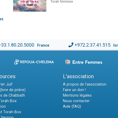
Torah féminine
es
+33.1.80.20.5000
+972.2.37.41.515
France
Is
ources
L'association
ier Juif
A propos de l'association
(livre de prière)
Faire un don !
es de Chabbath
Mentions légales
 Torah-Box
Nous contacter
tion
Aide (FAQ)
t Torah-Box
 Version