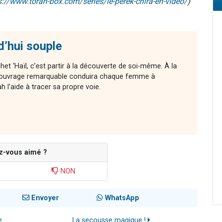
s://www.torah-box.com/series/le-perek-chira-en-video/
)
d’hui souple
chet ‘Haïl, c’est partir à la découverte de soi-même. À la
cet ouvrage remarquable conduira chaque femme à
l’aide à tracer sa propre voie.
z-vous aimé ?
NON
Envoyer
WhatsApp
e
La secousse magique !