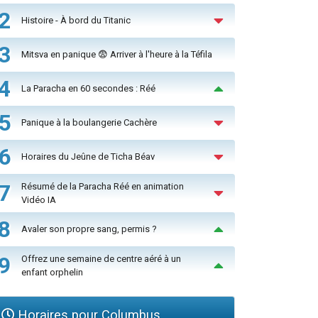
2
Histoire - À bord du Titanic
3
Mitsva en panique 😨 Arriver à l'heure à la Téfila
4
La Paracha en 60 secondes : Réé
5
Panique à la boulangerie Cachère
6
Horaires du Jeûne de Ticha Béav
7
Résumé de la Paracha Réé en animation
Vidéo IA
8
Avaler son propre sang, permis ?
9
Offrez une semaine de centre aéré à un
enfant orphelin
Horaires pour Columbus