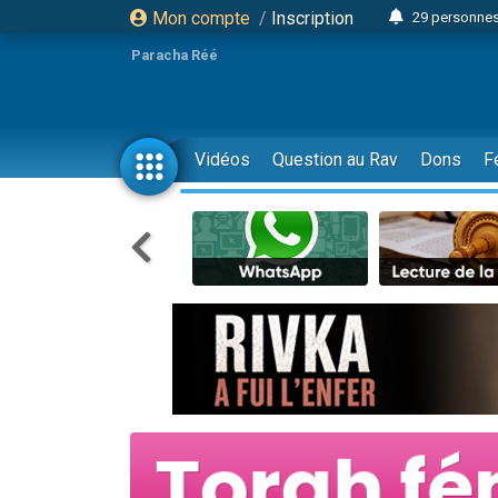
Mon compte
/
Inscription
29 personnes
Il reste 
Paracha Réé
16 person
2 personnes 
6 personnes 
Vidéos
Question au Rav
Dons
F
4 personn
2 personn
17 personnes
4 personnes 
Il reste 
Eva vient de
4 personnes 
3 personnes 
Odaya vient 
3 personn