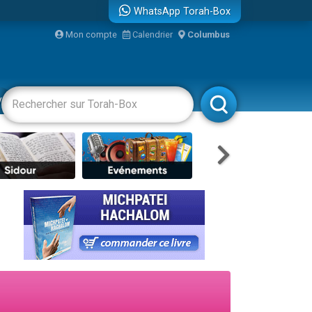
WhatsApp Torah-Box
Mon compte
Calendrier
Columbus
bre
vertissements
Livres
Rabbanim
...