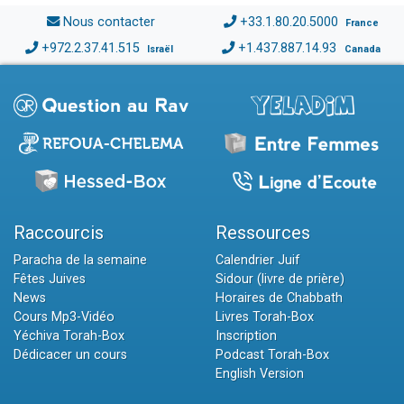
Nous contacter
+33.1.80.20.5000
France
+972.2.37.41.515
+1.437.887.14.93
Israël
Canada
Raccourcis
Ressources
Paracha de la semaine
Calendrier Juif
Fêtes Juives
Sidour (livre de prière)
News
Horaires de Chabbath
Cours Mp3-Vidéo
Livres Torah-Box
Yéchiva Torah-Box
Inscription
Dédicacer un cours
Podcast Torah-Box
English Version