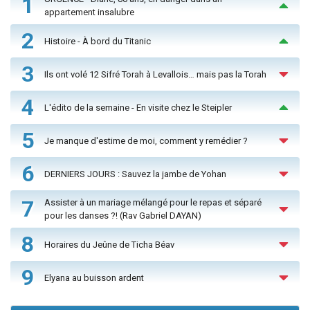
1
appartement insalubre
2
Histoire - À bord du Titanic
3
Ils ont volé 12 Sifré Torah à Levallois… mais pas la Torah
4
L'édito de la semaine - En visite chez le Steipler
5
Je manque d'estime de moi, comment y remédier ?
6
DERNIERS JOURS : Sauvez la jambe de Yohan
7
Assister à un mariage mélangé pour le repas et séparé
pour les danses ?! (Rav Gabriel DAYAN)
8
Horaires du Jeûne de Ticha Béav
9
Elyana au buisson ardent