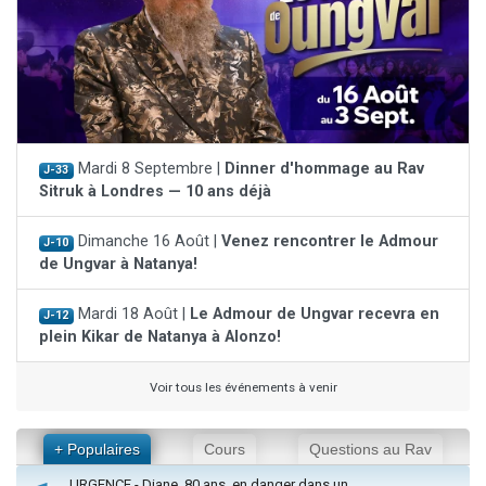
Mardi 8 Septembre |
Dinner d'hommage au Rav
J-33
Sitruk à Londres — 10 ans déjà
Dimanche 16 Août |
Venez rencontrer le Admour
J-10
de Ungvar à Natanya!
Mardi 18 Août |
Le Admour de Ungvar recevra en
J-12
plein Kikar de Natanya à Alonzo!
Voir tous les événements à venir
+ Populaires
Cours
Questions au Rav
URGENCE - Diane, 80 ans, en danger dans un