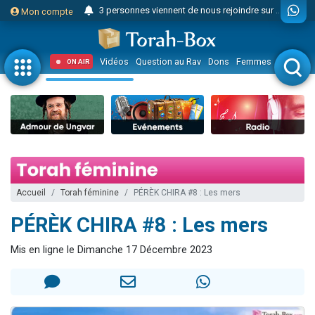
3 personnes viennent de nous rejoindre sur WhatsApp
Mon compte
Odaya vient de donner son Maasser
3 personnes viennent de faire un don pour 5 jours de vacances aux Orphelins
Vidéos
Question au Rav
Dons
Femmes
Enfants
ON AIR
3 personnes viennent de faire un don pour Diane, 80 ans, dans un appartement insalubre
2 personnes viennent de nous rejoindre sur WhatsApp
13 personnes viennent de demander une bénédiction
30 personnes viennent de faire un don pour Sauvez la jambe de Yohan
Il reste 49 places pour étudier en groupe sur Zoom
12 nouvelles musiques dans Torah-Box Music
Accueil
Torah féminine
PÉRÈK CHIRA #8 : Les mers
3 personnes viennent de nous rejoindre sur WhatsApp
PÉRÈK CHIRA #8 : Les mers
2 personnes viennent de nous rejoindre sur WhatsApp
2 nouvelles musiques dans Torah-Box Music
Mis en ligne le Dimanche 17 Décembre 2023
3 personnes viennent de nous rejoindre sur WhatsApp
8 personnes viennent de faire un don pour Tsédaka : pauvres d'Israel
Nouvelle émission radio : Visions de grandeur n°104 : Le Chabbath et le Birkat Hamazone à travers le temps