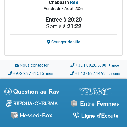
Chabbath
Réé
Vendredi 7 Août 2026
Entrée à
20:20
Sortie à
21:22
Changer de ville
Nous contacter
+33.1.80.20.5000
France
+972.2.37.41.515
+1.437.887.14.93
Israël
Canada