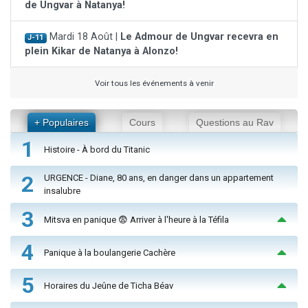
de Ungvar à Natanya!
Mardi 18 Août |
Le Admour de Ungvar recevra en
J-11
plein Kikar de Natanya à Alonzo!
Voir tous les événements à venir
+ Populaires
Cours
Questions au Rav
1
Histoire - À bord du Titanic
2
URGENCE - Diane, 80 ans, en danger dans un appartement
insalubre
3
Mitsva en panique 😨 Arriver à l'heure à la Téfila
4
Panique à la boulangerie Cachère
5
Horaires du Jeûne de Ticha Béav