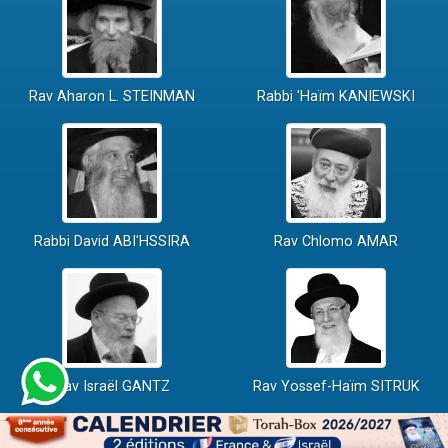
Rav Aharon L. STEINMAN
Rabbi 'Haïm KANIEWSKI
Rabbi David ABI'HSSIRA
Rav Chlomo AMAR
Rav Israël GANTZ
Rav Yossef-Haïm SITRUK