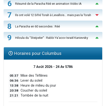
6
Résumé de la Paracha Réé en animation Vidéo IA
7
Ils ont volé 12 Sifré Torah à Levallois… mais pas la Torah
8
La Paracha en 60 secondes : Réé
9
Hiloula du "Steïpeler" : Rabbi Ya’acov Israël Kanievsky
Horaires pour Columbus
7 Août 2026 - 24 Av 5786
05:37
Mise des Téfilines
06:36
Lever du soleil
13:38
Heure de milieu du jour
20:38
Coucher du soleil
21:21
Tombée de la nuit