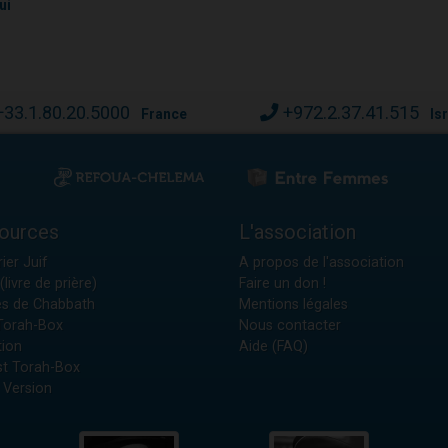
ui
+33.1.80.20.5000
+972.2.37.41.515
France
Is
ources
L'association
ier Juif
A propos de l'association
(livre de prière)
Faire un don !
es de Chabbath
Mentions légales
 Torah-Box
Nous contacter
tion
Aide (FAQ)
t Torah-Box
 Version