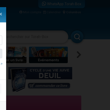
WhatsApp Torah-Box
Mon compte
Calendrier
Columbus
×
re
vertissements
Livres
Rabbanim
 ?