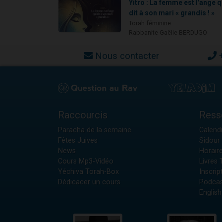
Yitro : La femme est l'ange q
dit à son mari « grandis ! »
Torah féminine
Rabbanite Gaëlle BERDUGO
Nous contacter
Raccourcis
Ress
Paracha de la semaine
Calendr
Fêtes Juives
Sidour 
News
Horair
Cours Mp3-Vidéo
Livres
Yéchiva Torah-Box
Inscrip
Dédicacer un cours
Podcas
English