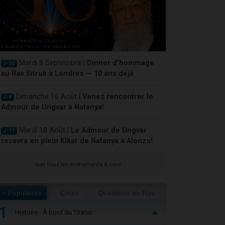
Mardi 8 Septembre |
Dinner d'hommage
J-32
au Rav Sitruk à Londres — 10 ans déjà
Dimanche 16 Août |
Venez rencontrer le
J-9
Admour de Ungvar à Natanya!
Mardi 18 Août |
Le Admour de Ungvar
J-11
recevra en plein Kikar de Natanya à Alonzo!
Voir tous les événements à venir
+ Populaires
Cours
Questions au Rav
1
Histoire - À bord du Titanic