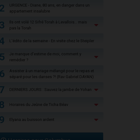
2
URGENCE - Diane, 80 ans, en danger dans un
appartement insalubre
3
Ils ont volé 12 Sifré Torah à Levallois… mais
pas la Torah
4
L'édito de la semaine - En visite chez le Steipler
5
Je manque d'estime de moi, comment y
remédier ?
6
Assister à un mariage mélangé pour le repas et
séparé pour les danses ?! (Rav Gabriel DAYAN)
7
DERNIERS JOURS : Sauvez la jambe de Yohan
8
Horaires du Jeûne de Ticha Béav
9
Elyana au buisson ardent