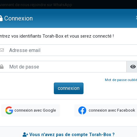
viennent de nous rejoindre sur WhatsApp
viennent de nous rejoindre sur WhatsApp
Connexion
de donner son Maasser
es viennent de faire un don pour 5 jours de vacances aux Orphelins
ntrez vos identifiants Torah-Box et vous serez connecté !
es viennent de faire un don pour Diane, 80 ans, dans un appartement insalub
emmes
Enfants
Etude sur Texte
Musique
Paracha
Di
 viennent de demander une bénédiction
viennent de nous rejoindre sur WhatsApp
nnes viennent de faire un don pour Sauvez la jambe de Yohan
49 places pour étudier en groupe sur Zoom
Mot de passe oublié
lles musiques dans Torah-Box Music
viennent de nous rejoindre sur WhatsApp
viennent de nous rejoindre sur WhatsApp
connexion avec Google
connexion avec Facebook
viennent de nous rejoindre sur WhatsApp
les musiques dans Torah-Box Music
es viennent de faire un don pour Tsédaka : pauvres d'Israel
Vous n'avez pas de compte Torah-Box ?