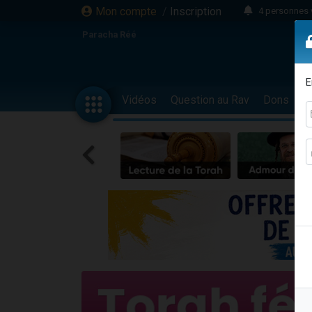
Mon compte
/
Inscription
4 personnes 
3 personnes 
Paracha Réé
Odaya vient 
3 personn
E
3 personn
Vidéos
Question au Rav
Dons
F
13 personnes
2 personnes 
30 perso
Il reste 
12 nouve
3 personnes 
2 personnes 
3 personnes 
2 nouvel
8 personn