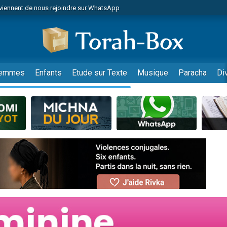
viennent de nous rejoindre sur WhatsApp
es viennent de faire un don pour Reloger Rivka, 6 enfants, victime de violences
es viennent de faire un don pour 1 Journée de Vacances Pour les Enfants
 viennent de demander une bénédiction
viennent de nous rejoindre sur WhatsApp
emmes
Enfants
Etude sur Texte
Musique
Paracha
Di
49 places pour étudier en groupe sur Zoom
nes viennent de faire un don pour Diane, 80 ans, dans un appartement insalu
 donner son Maasser
viennent de nous rejoindre sur WhatsApp
viennent de nous rejoindre sur WhatsApp
es viennent de faire un don pour 5 jours de vacances aux Orphelins
de donner son Maasser
 viennent de demander une bénédiction
viennent de nous rejoindre sur WhatsApp
nnes viennent de faire un don pour Sauvez la jambe de Yohan