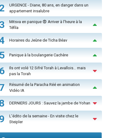
2
URGENCE - Diane, 80 ans, en danger dans un
appartement insalubre
3
Mitsva en panique 😨 Arriver à l'heure à la
Téfila
4
Horaires du Jeûne de Ticha Béav
5
Panique à la boulangerie Cachère
6
Ils ont volé 12 Sifré Torah à Levallois… mais
pas la Torah
7
Résumé de la Paracha Réé en animation
Vidéo IA
8
DERNIERS JOURS : Sauvez la jambe de Yohan
9
L'édito de la semaine - En visite chez le
Steipler