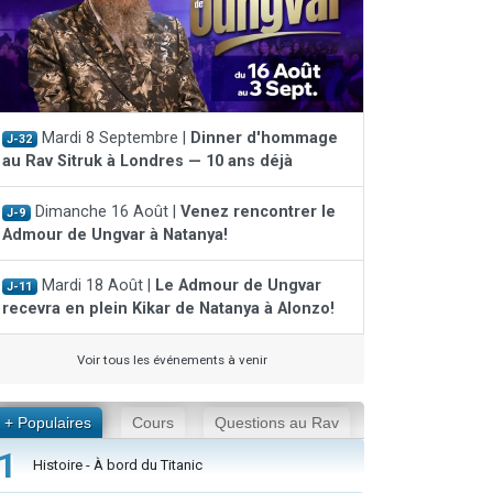
Mardi 8 Septembre |
Dinner d'hommage
J-32
au Rav Sitruk à Londres — 10 ans déjà
Dimanche 16 Août |
Venez rencontrer le
J-9
Admour de Ungvar à Natanya!
Mardi 18 Août |
Le Admour de Ungvar
J-11
recevra en plein Kikar de Natanya à Alonzo!
Voir tous les événements à venir
+ Populaires
Cours
Questions au Rav
1
Histoire - À bord du Titanic