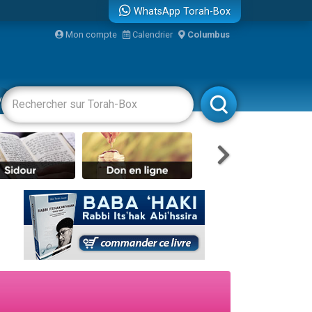
WhatsApp Torah-Box
...
Mon compte
Calendrier
Columbus
vertissements
Livres
Rabbanim
bre