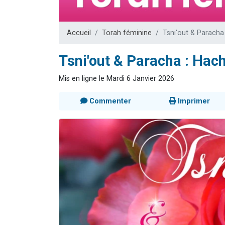
Il reste 
12 nouve
Accueil
Torah féminine
Tsni'out & Paracha
3 personnes 
2 personnes 
Tsni'out & Paracha : Hac
2 personnes 
Mis en ligne le Mardi 6 Janvier 2026
Commenter
Imprimer