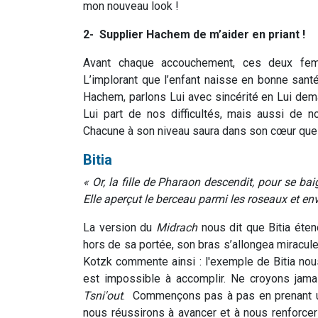
mon nouveau look !
2- Supplier Hachem de m’aider en priant !
Avant chaque accouchement, ces deux fe
L’implorant que l’enfant naisse en bonne san
Hachem, parlons Lui avec sincérité en Lui dem
Lui part de nos difficultés, mais aussi de n
Chacune à son niveau saura dans son cœur quelle 
Bitia
« Or, la fille de Pharaon descendit, pour se bai
Elle aperçut le berceau parmi les roseaux et env
La version du
Midrach
nous dit que Bitia éten
hors de sa portée, son bras s’allongea miracul
Kotzk commente ainsi : l'exemple de Bitia nou
est impossible à accomplir. Ne croyons jamai
Tsni'out
. Commençons pas à pas en prenant un
nous réussirons à avancer et à nous renforcer