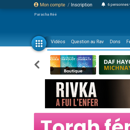
Mon compte
/
Inscription
6 personnes 
4 personn
Paracha Réé
2 personn
17 personnes
4 personnes 
Vidéos
Question au Rav
Dons
F
Il reste 
23 person
Eva vient de
4 personnes 
3 personnes 
3 personn
Odaya vient 
13 personnes
2 personnes 
30 perso