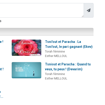
s
e !
Tsni'out et Paracha : La
Tsni'out, le pari gagnant (Ekev)
Torah féminine
Esther MELLOUL
Tsniout et Paracha : Quand tu
t !
veux, tu peux ! (Devarim)
Torah féminine
Esther MELLOUL
a
...