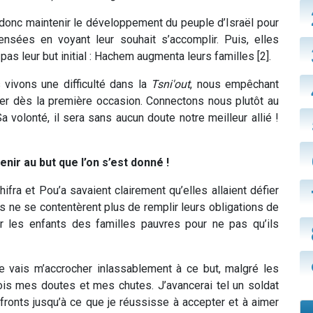
t donc maintenir le développement du peuple d’Israël pour
pensées en voyant leur souhait s’accomplir. Puis, elles
as leur but initial : Hachem augmenta leurs familles [2].
 vivons une difficulté dans la
Tsni'out
, nous empêchant
er dès la première occasion. Connectons nous plutôt au
 volonté, il sera sans aucun doute notre meilleur allié !
nir au but que l’on s’est donné !
ifra et Pou’a savaient clairement qu’elles allaient défier
es ne se contentèrent plus de remplir leurs obligations de
r les enfants des familles pauvres pour ne pas qu’ils
je vais m’accrocher inlassablement à ce but, malgré les
fois mes doutes et mes chutes. J’avancerai tel un soldat
 fronts jusqu’à ce que je réussisse à accepter et à aimer