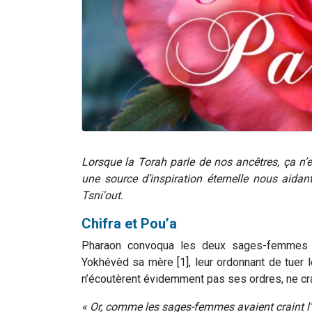
Lorsque la Torah parle de nos ancêtres, ça n
une source d’inspiration éternelle nous aida
Tsni'out.
Chifra et Pou’a
Pharaon convoqua les deux sages-femmes jui
Yokhévèd sa mère [1], leur ordonnant de tuer 
n’écoutèrent évidemment pas ses ordres, ne cra
« Or, comme les sages-femmes avaient craint l’É