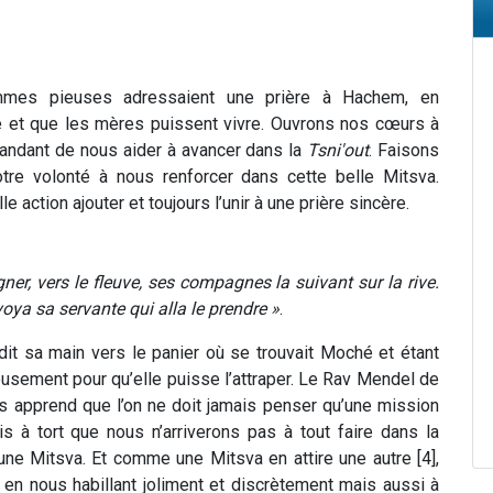
mmes pieuses adressaient une prière à Hachem, en
té et que les mères puissent vivre. Ouvrons nos cœurs à
andant de nous aider à avancer dans la
Tsni'out
. Faisons
otre volonté à nous renforcer dans cette belle Mitsva.
action ajouter et toujours l’unir à une prière sincère.
gner, vers le fleuve, ses compagnes la suivant sur la rive.
oya sa servante qui alla le prendre »
.
dit sa main vers le panier où se trouvait Moché et étant
eusement pour qu’elle puisse l’attraper. Le Rav Mendel de
s apprend que l’on ne doit jamais penser qu’une mission
s à tort que nous n’arriverons pas à tout faire dans la
e Mitsva. Et comme une Mitsva en attire une autre [4],
 en nous habillant joliment et discrètement mais aussi à