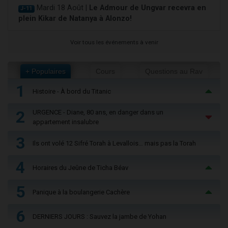
Mardi 18 Août |
Le Admour de Ungvar recevra en
J-11
plein Kikar de Natanya à Alonzo!
Voir tous les événements à venir
+ Populaires
Cours
Questions au Rav
1
Histoire - À bord du Titanic
2
URGENCE - Diane, 80 ans, en danger dans un
appartement insalubre
3
Ils ont volé 12 Sifré Torah à Levallois… mais pas la Torah
4
Horaires du Jeûne de Ticha Béav
5
Panique à la boulangerie Cachère
6
DERNIERS JOURS : Sauvez la jambe de Yohan